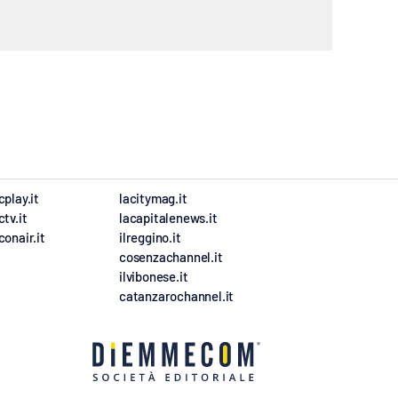
cplay.it
lacitymag.it
ctv.it
lacapitalenews.it
conair.it
ilreggino.it
cosenzachannel.it
ilvibonese.it
catanzarochannel.it