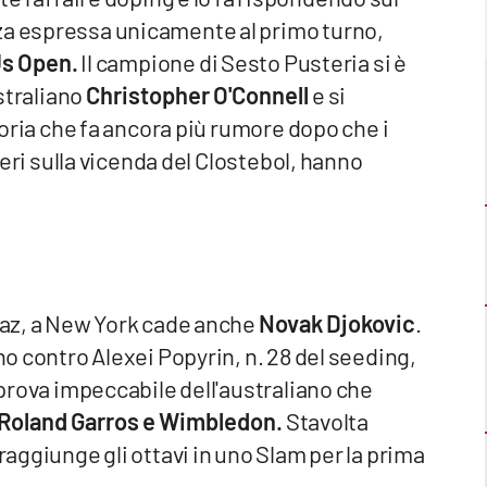
za espressa unicamente al primo turno,
Us Open.
Il campione di Sesto Pusteria si è
ustraliano
Christopher O'Connell
e si
ttoria che fa ancora più rumore dopo che i
eneri sulla vicenda del Clostebol, hanno
araz, a New York cade anche
Novak Djokovic
.
rno contro Alexei Popyrin, n. 28 del seeding,
a prova impeccabile dell'australiano che
Roland Garros e Wimbledon.
Stavolta
raggiunge gli ottavi in uno Slam per la prima