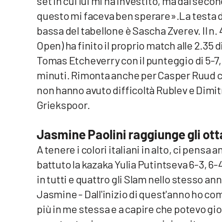
set in cui lui mi ha investito, ma dal sec
Food
questo mi faceva ben sperare».La testa di 
bassa del tabellone è Sascha Zverev. Il n.
Storie
Open) ha finito il proprio match alle 2.35 
Tomas Etcheverry con il punteggio di 5-7, 7
LaC
Network
minuti. Rimonta anche per Casper Ruud 
non hanno avuto difficoltà Rublev e Dimi
Lacplay.it
Griekspoor.
Lactv.it
Jasmine Paolini raggiunge gli ott
Laconair.it
A tenere i colori italiani in alto, ci pensa 
Lacitymag.it
battuto la kazaka Yulia Putintseva 6-3, 6-4
in tutti e quattro gli Slam nello stesso an
Lacapitalenews.it
Jasmine - Dall'inizio di quest'anno ho co
più in me stessa e a capire che potevo gi
Ilreggino.it