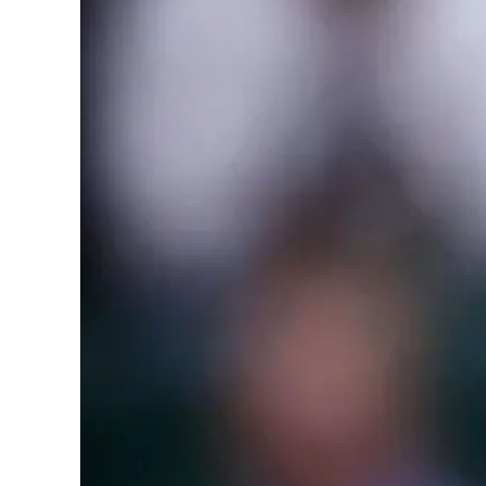
Cultura
Podcast
Meteo
Editoriali
Video
Ambiente
Cronaca
Cultura
Economia e Lavoro