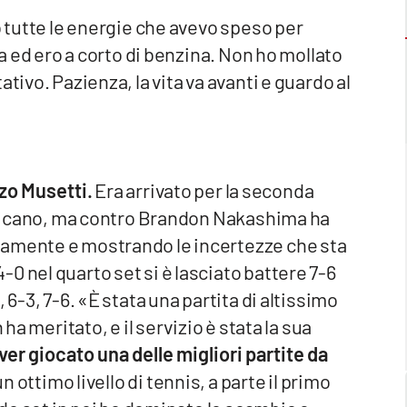
o tutte le energie che avevo speso per
sa ed ero a corto di benzina. Non ho mollato
tivo. Pazienza, la vita va avanti e guardo al
o Musetti.
Era arrivato per la seconda
amricano, ma contro Brandon Nakashima ha
uamente e mostrando le incertezze che sta
0 nel quarto set si è lasciato battere 7-6
 6-3, 7-6. «È stata una partita di altissimo
 ha meritato, e il servizio è stata la sua
ver giocato una delle migliori partite da
 ottimo livello di tennis, a parte il primo