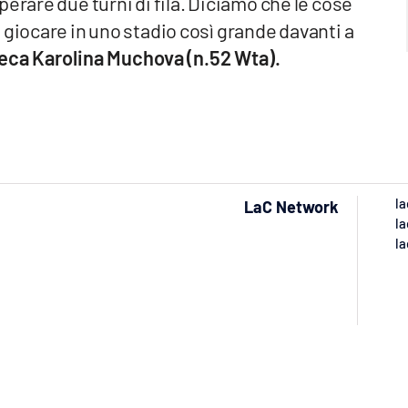
erare due turni di fila. Diciamo che le cose
 giocare in uno stadio così grande davanti a
ceca Karolina Muchova (n.52 Wta).
la
LaC Network
la
la