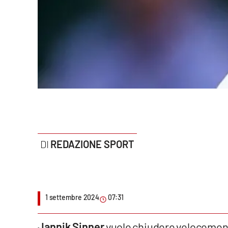
Politica
Sanità
Società
Sport
Rubriche
Good Morning Vietnam
REDAZIONE SPORT
Parchi Marini Calabria
Leggendo Alvaro insieme
1 settembre 2024
07:31
Imprese Di Calabria
Le perfidie di Antonella Grippo
Jannik Sinner
vuole chiudere velocemente