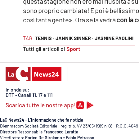
questa stagione non ero mai riuscita a sup
Cosenzachannel.it
sono proprio cambiate! E poi è bellissimo
così tanta gente». Ora se la vedrà
con la 
Ilvibonese.it
Catanzarochannel.it
TAG
TENNIS ·
JANNIK SINNER ·
JASMINE PAOLINI
Tutti gli articoli di
Sport
App
Android
Apple
In onda su:
DTT - Canali
11
, 17 e 111
Scarica tutte le nostre app!
Vai
LaC News24 - L’informazione che fa notizia
Diemmecom Società Editoriale - reg. trib. VV 23/05/1989 n°68 - R.O.C. 4049
Direttore Responsabile
Francesco Laratta
Vicedirettore
Enrico De Girolamo
e
Pablo Petrasso