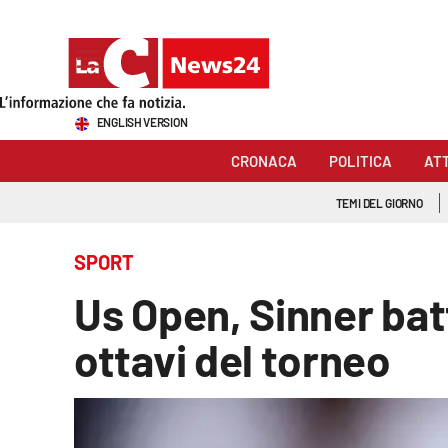
Sezioni
ENGLISH VERSION
Cronaca
CRONACA
POLITICA
AT
Politica
TEMI DEL GIORNO
Attualità
SPORT
Economia e lavoro
Us Open, Sinner batt
Italia Mondo
ottavi del torneo
Sanità
Sport