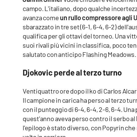
campo. L'italiano, dopo qualche incertez
Venti di comunicazione
avanza come
un rullo compressore agli 
sbarazzato in tre set (6-1, 6-4, 6-2) dell'a
Streaming
qualifica per gli ottavi del torneo. Una vi
LaC TV
suoi rivali più vicini in classifica, poco t
salutato con anticipo Flashing Meadows.
LaC Network
Djokovic perde al terzo turno
LaC OnAir
Ventiquattro ore dopo il ko di Carlos Alc
Edizioni
locali
Il campione in carica ha perso al terzo tu
Catanzaro
con il punteggio di 6-4, 6-4, 2-6, 6-4. Un
quest'anno aveva perso contro il serbo al
Crotone
l'epilogo è stato diverso, con Popyrin che 
Vibo Valentia
volta in carriera.