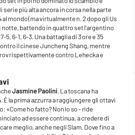
ondo set in poi ho dominato lo scambio e
serie più alta ancora in corsa nella parte
 4 al mondo (ma virtualmente n. 2 dopo gli Us
di notte, battendo in quattro set l'argentino
-5, 6-1, 6-3. Una battaglia di 3 ore e 35
contro il cinese Juncheng Shang, mentre
trov rispettivamente contro Lehecka e
avi
anche
Jasmine Paolini
. La toscana ha
. È la prima azzurra a raggiungere gli ottavi
no: «Come ho fatto? Non lo so - ride
minciato ad essere continua, a credere di
ocare meglio, anche negli Slam. Dove fino a