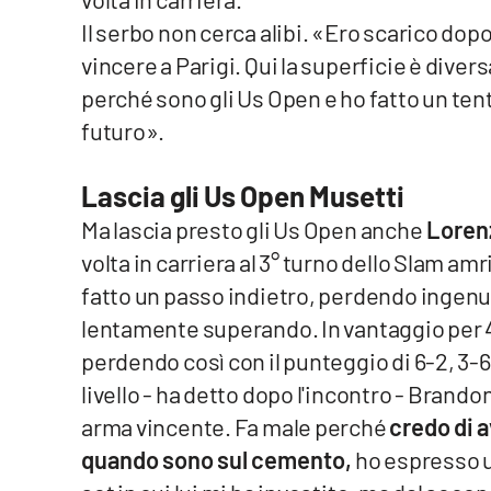
Il serbo non cerca alibi. «Ero scarico dop
Reggio Calabria
vincere a Parigi. Qui la superficie è diver
perché sono gli Us Open e ho fatto un tenta
Cosenza
futuro».
Lamezia Terme
Lascia gli Us Open Musetti
Progetti
Ma lascia presto gli Us Open anche
Lorenz
speciali
volta in carriera al 3° turno dello Slam 
Buona Sanità Calabria
fatto un passo indietro, perdendo ingen
lentamente superando. In vantaggio per 4-
La
perdendo così con il punteggio di 6-2, 3-6,
Calabriavisione
livello - ha detto dopo l'incontro - Brandon
Destinazioni
arma vincente. Fa male perché
credo di a
quando sono sul cemento,
ho espresso un
Eventi