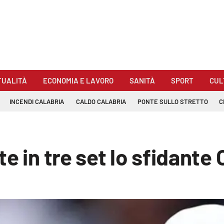
TUALITÀ
ECONOMIA E LAVORO
SANITÀ
SPORT
CUL
INCENDI CALABRIA
CALDO CALABRIA
PONTE SULLO STRETTO
C
e in tre set lo sfidante O