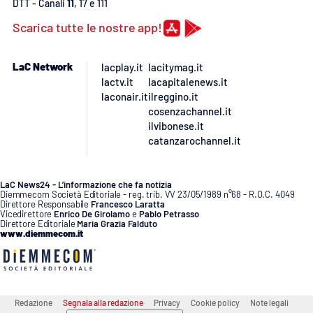
DTT - Canali
11
, 17 e 111
Scarica tutte le nostre app!
LaC Network
lacplay.it
lacitymag.it
lactv.it
lacapitalenews.it
laconair.it
ilreggino.it
cosenzachannel.it
ilvibonese.it
catanzarochannel.it
LaC News24 - L’informazione che fa notizia
Diemmecom Società Editoriale - reg. trib. VV 23/05/1989 n°68 - R.O.C. 4049
Direttore Responsabile
Francesco Laratta
Vicedirettore
Enrico De Girolamo
e
Pablo Petrasso
Direttore Editoriale
Maria Grazia Falduto
www.diemmecom.it
Redazione
Segnala alla redazione
Privacy
Cookie policy
Note legali