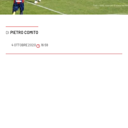
Sanità
Sport
PIETRO COMITO
Cultura
4 OTTOBRE 2020
16:59
Podcast
Meteo
Editoriali
VIDEO
Ambiente
Cronaca