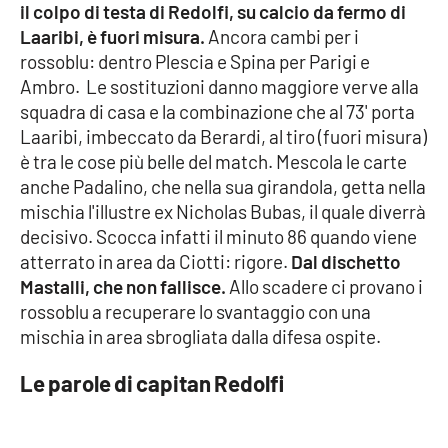
Lacplay.it
il colpo di testa di Redolfi, su calcio da fermo di
Laaribi, è fuori misura.
Ancora cambi per i
Lactv.it
rossoblu: dentro Plescia e Spina per Parigi e
Ambro. Le sostituzioni danno maggiore verve alla
Laconair.it
squadra di casa e la combinazione che al 73' porta
Laaribi, imbeccato da Berardi, al tiro (fuori misura)
Lacitymag.it
è tra le cose più belle del match. Mescola le carte
anche Padalino, che nella sua girandola, getta nella
Lacapitalenews.it
mischia l'illustre ex Nicholas Bubas, il quale diverrà
decisivo. Scocca infatti il minuto 86 quando viene
Ilreggino.it
atterrato in area da Ciotti: rigore.
Dal dischetto
Mastalli, che non fallisce.
Allo scadere ci provano i
rossoblu a recuperare lo svantaggio con una
Cosenzachannel.it
mischia in area sbrogliata dalla difesa ospite.
Ilvibonese.it
Le parole di capitan Redolfi
Catanzarochannel.it