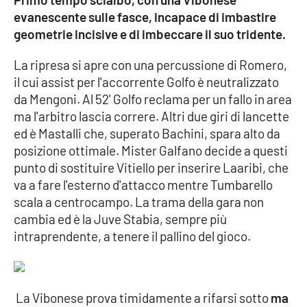
PROGETTI
SPECIALI
evanescente sulle fasce, incapace di imbastire
geometrie incisive e di imbeccare il suo tridente.
Buona Sanità Calabria
La ripresa si apre con una percussione di Romero,
il cui assist per l'accorrente Golfo è neutralizzato
LA
CALABRIAVISIONE
da Mengoni. Al 52' Golfo reclama per un fallo in area
ma l'arbitro lascia correre. Altri due giri di lancette
Destinazioni
ed è Mastalli che, superato Bachini, spara alto da
posizione ottimale. Mister Galfano decide a questi
Eventi
punto di sostituire Vitiello per inserire Laaribi, che
va a fare l'esterno d'attacco mentre Tumbarello
Food
scala a centrocampo. La trama della gara non
cambia ed è la Juve Stabia, sempre più
Storie
intraprendente, a tenere il pallino del gioco.
LAC
NETWORK
La Vibonese prova timidamente a rifarsi sotto
ma