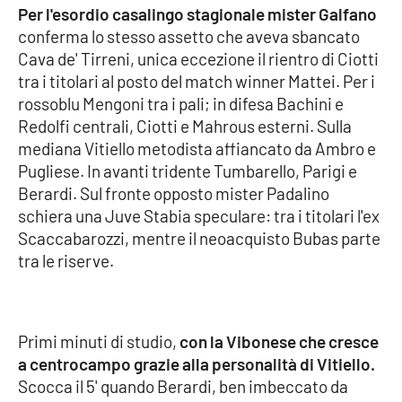
Per l'esordio casalingo stagionale mister Galfano
Parchi Marini Calabria
conferma lo stesso assetto che aveva sbancato
Cava de' Tirreni, unica eccezione il rientro di Ciotti
Leggendo Alvaro insieme
tra i titolari al posto del match winner Mattei. Per i
rossoblu Mengoni tra i pali; in difesa Bachini e
Imprese Di Calabria
Redolfi centrali, Ciotti e Mahrous esterni. Sulla
mediana Vitiello metodista affiancato da Ambro e
Le perfidie di Antonella Grippo
Pugliese. In avanti tridente Tumbarello, Parigi e
Berardi. Sul fronte opposto mister Padalino
Venti di comunicazione
schiera una Juve Stabia speculare: tra i titolari l'ex
Scaccabarozzi, mentre il neoacquisto Bubas parte
tra le riserve.
STREAMING
LaC TV
Primi minuti di studio,
con la Vibonese che cresce
LaC Network
a centrocampo grazie alla personalità di Vitiello.
Scocca il 5' quando Berardi, ben imbeccato da
LaC OnAir