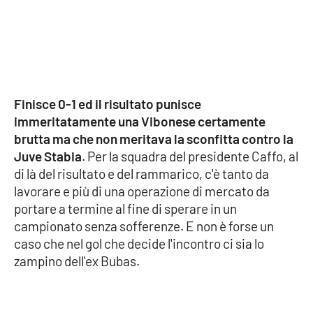
Cultura
Economia e Lavoro
Politica
Finisce 0-1 ed il risultato punisce
immeritatamente una Vibonese certamente
Sanità
brutta ma che non meritava la sconfitta contro la
Juve Stabia
. Per la squadra del presidente Caffo, al
Società
di là del risultato e del rammarico, c'è tanto da
lavorare e più di una operazione di mercato da
portare a termine al fine di sperare in un
Sport
campionato senza sofferenze. E non è forse un
caso che nel gol che decide l'incontro ci sia lo
zampino dell'ex Bubas.
RUBRICHE
Good Morning Vietnam