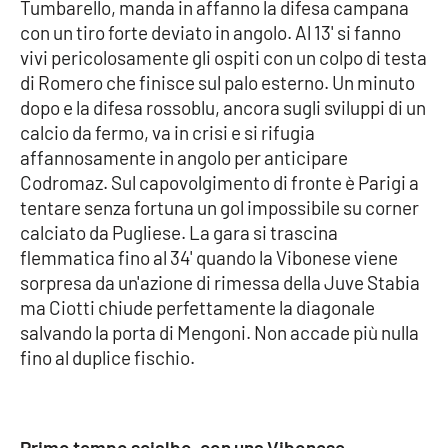
Tumbarello, manda in affanno la difesa campana
con un tiro forte deviato in angolo. Al 13' si fanno
vivi pericolosamente gli ospiti con un colpo di testa
EDIZIONI
LOCALI
di Romero che finisce sul palo esterno. Un minuto
dopo e la difesa rossoblu, ancora sugli sviluppi di un
Catanzaro
calcio da fermo, va in crisi e si rifugia
affannosamente in angolo per anticipare
Crotone
Codromaz. Sul capovolgimento di fronte è Parigi a
tentare senza fortuna un gol impossibile su corner
Vibo Valentia
calciato da Pugliese. La gara si trascina
flemmatica fino al 34' quando la Vibonese viene
Reggio Calabria
sorpresa da un'azione di rimessa della Juve Stabia
ma Ciotti chiude perfettamente la diagonale
Cosenza
salvando la porta di Mengoni. Non accade più nulla
fino al duplice fischio.
Lamezia Terme
Primo tempo scialbo, con una Vibonese