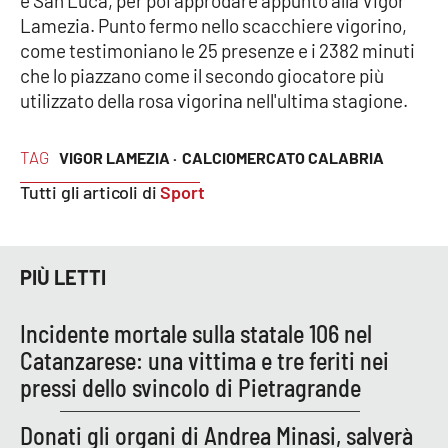
e San Luca, per poi approdare appunto alla Vigor
Parchi Marini Calabria
Lamezia. Punto fermo nello scacchiere vigorino,
come testimoniano le 25 presenze e i 2382 minuti
Leggendo Alvaro insieme
che lo piazzano come il secondo giocatore più
utilizzato della rosa vigorina nell'ultima stagione.
Imprese Di Calabria
TAG
VIGOR LAMEZIA ·
CALCIOMERCATO CALABRIA
Le perfidie di Antonella Grippo
Tutti gli articoli di
Sport
Venti di comunicazione
PIÙ LETTI
STREAMING
Incidente mortale sulla statale 106 nel
LaC TV
Catanzarese: una vittima e tre feriti nei
pressi dello svincolo di Pietragrande
LaC Network
Donati gli organi di Andrea Minasi, salverà
LaC OnAir