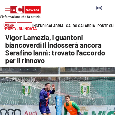
TEMI DEL
INCENDI CALABRIA
CALDO CALABRIA
PONTE SU
HOME PAGE
SPORT
GIORNO
PORTA BLINDATA
Vai
Vigor Lamezia, i guantoni
SEZIONI
biancoverdi li indosserà ancora
Serafino Iannì: trovato l'accordo
Cronaca
per il rinnovo
Politica
Attualità
Economia e lavoro
Italia Mondo