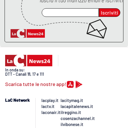
lascia il tuo indirizzo email e iscriviti
PROGETTI
SPECIALI
Iscriviti
Buona Sanità Calabria
LA
CALABRIAVISIONE
Destinazioni
Eventi
In onda su:
DTT - Canali
11
, 17 e 111
Food
Scarica tutte le nostre app!
Storie
LaC Network
lacplay.it
lacitymag.it
lactv.it
lacapitalenews.it
laconair.it
ilreggino.it
LAC
NETWORK
cosenzachannel.it
ilvibonese.it