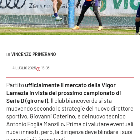
Sanità
Sport
Cultura
Podcast
VINCENZO PRIMERANO
Meteo
4 LUGLIO 2025
15:03
Editoriali
Partito
ufficialmente il mercato della Vigor
Lamezia in vista del prossimo campionato di
Serie D (girone I).
Il club biancoverde si sta
muovendo secondo le strategie del nuovo direttore
VIDEO
sportivo, Giovanni Caterino, e del nuovo tecnico
Ambiente
Antonio Foglia Manzillo. Prima di valutare eventuali
nuovi innesti, però, la dirigenza deve blindare i suoi
Cronaca
elementi più importanti.