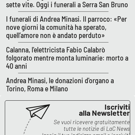
sette vite. Oggi i funerali a Serra San Bruno
I funerali di Andrea Minasi. Il parroco: «Per
EDIZIONI
LOCALI
nove giorni la comunità ha sperato,
quell’amore non è andato perduto»
Catanzaro
Calanna, l'elettricista Fabio Calabrò
Crotone
folgorato mentre monta luminarie: morto a
40 anni
Vibo Valentia
Andrea Minasi, le donazioni d'organo a
Reggio Calabria
Torino, Roma e Milano
Cosenza
Iscriviti
alla Newsletter
Lamezia Terme
Se vuoi ricevere gratuitamente
tutte le notizie di
LaC News