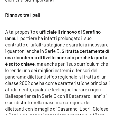
Cultura
Rinnovo tra i pali
Economia e Lavoro
A tal proposito è
ufficiale il rinnovo di Serafino
Politica
Iannì
. Il portiere ha infatti prolungato il suo
contratto di un'altra stagione e sarà lui a indossare
Sanità
i guantoni anche in Serie D.
Si tratta certamente di
una riconferma di livello non solo perché la porta
Società
è sotto chiave
, ma anche per il suo curriculum che
lo rende uno dei migliori estremi difensori del
panorama dilettantistico regionale. si tratta di un
Sport
classe 2002 che ha come caratteristiche principali
affidamento, qualità e feeling nel parare i rigori.
Dall'esperienza in Serie C con il Catanzaro, Iannì si
RUBRICHE
è poi distinto nella massima categoria dei
Good Morning Vietnam
dilettanti con le maglie di Casarano, Locri, Gioiese