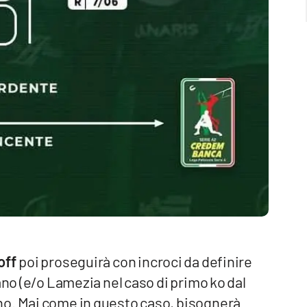
off
poi proseguirà con incroci da definire
ano (e/o Lamezia nel caso di primo ko dal
no. Mai come in questo caso, bisognerà