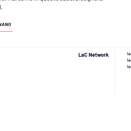
i.
GNANO
la
LaC Network
la
la