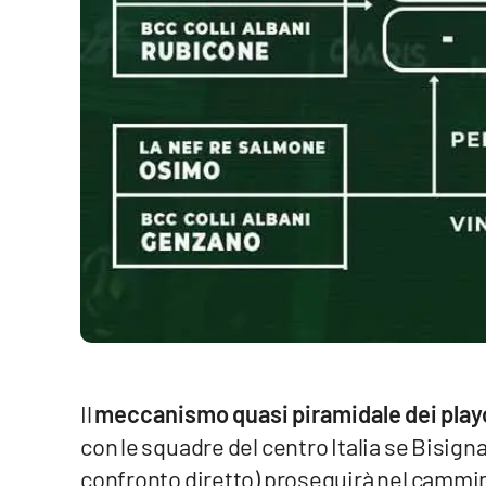
Cosenzachannel.it
Ilvibonese.it
Catanzarochannel.it
App
Android
Apple
Vai
Il
meccanismo quasi piramidale dei play
con le squadre del centro Italia se Bisign
confronto diretto) proseguirà nel cammi