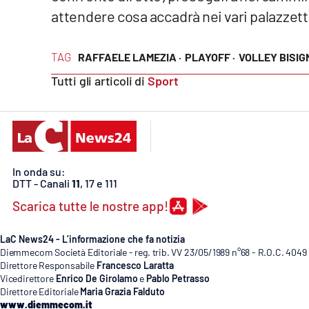
attendere cosa accadrà nei vari palazzett
Privacy
Cookie policy
TAG
RAFFAELE LAMEZIA ·
PLAYOFF ·
VOLLEY BISI
Tutti gli articoli di
Sport
Note legali
In onda su:
DTT - Canali
11
, 17 e 111
Scarica tutte le nostre app!
LaC News24 - L’informazione che fa notizia
Diemmecom Società Editoriale - reg. trib. VV 23/05/1989 n°68 - R.O.C. 4049
Direttore Responsabile
Francesco Laratta
Vicedirettore
Enrico De Girolamo
e
Pablo Petrasso
Direttore Editoriale
Maria Grazia Falduto
www.diemmecom.it