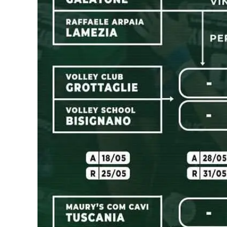
Food
Storie
LaC
Network
Lacplay.it
Lactv.it
Laconair.it
Lacitymag.it
Lacapitalenews.it
Ilreggino.it