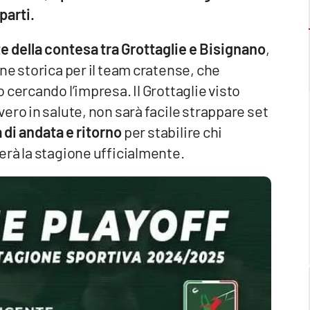
parti.
e della contesa tra Grottaglie e Bisignano
,
ne storica per il team cratense, che
cercando l’impresa. Il Grottaglie visto
ero in salute, non sarà facile strappare set
di andata e ritorno
per stabilire chi
erà la stagione ufficialmente.