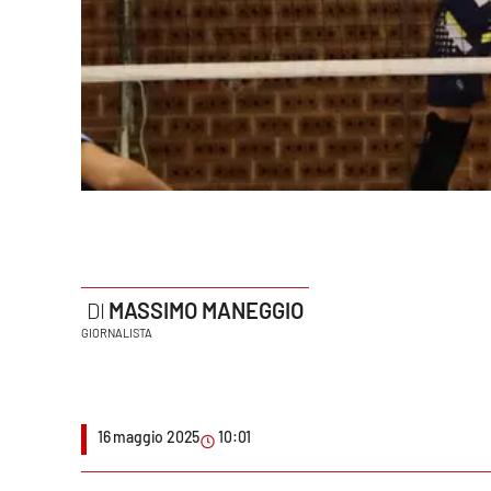
Politica
Sanità
Società
Sport
Rubriche
Good Morning Vietnam
MASSIMO MANEGGIO
Parchi Marini Calabria
GIORNALISTA
Leggendo Alvaro insieme
Imprese Di Calabria
16 maggio 2025
10:01
Le perfidie di Antonella Grippo