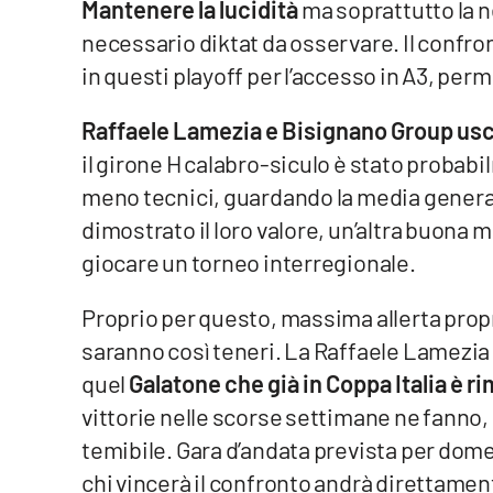
Mantenere la lucidità
ma soprattutto la 
necessario diktat da osservare. Il confron
Venti di comunicazione
in questi playoff per l’accesso in A3, perm
Streaming
Raffaele Lamezia e Bisignano Group usc
LaC TV
il girone H calabro-siculo è stato probabi
meno tecnici, guardando la media genera
LaC Network
dimostrato il loro valore, un’altra buona m
LaC OnAir
giocare un torneo interregionale.
Proprio per questo, massima allerta propr
Edizioni
locali
saranno così teneri. La Raffaele Lamezia a
quel
Galatone che già in Coppa Italia è 
Catanzaro
vittorie nelle scorse settimane ne fanno,
Crotone
temibile. Gara d’andata prevista per dom
chi vincerà il confronto andrà direttamen
Vibo Valentia