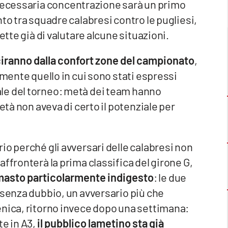
necessaria concentrazione sarà un primo
to tra squadre calabresi contro le pugliesi,
ette già di valutare alcune situazioni.
iranno dalla confort zone del campionato
,
lmente quello in cui sono stati espressi
le del torneo: metà dei team hanno
età non aveva di certo il potenziale per
io perché gli avversari delle calabresi non
ffronterà la prima classifica del girone G,
rimasto particolarmente indigesto
: le due
 senza dubbio, un avversario più che
enica, ritorno invece dopo una settimana:
te in A3,
il pubblico lametino sta già