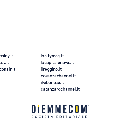
cplay.it
lacitymag.it
ctv.it
lacapitalenews.it
conair.it
ilreggino.it
cosenzachannel.it
ilvibonese.it
catanzarochannel.it