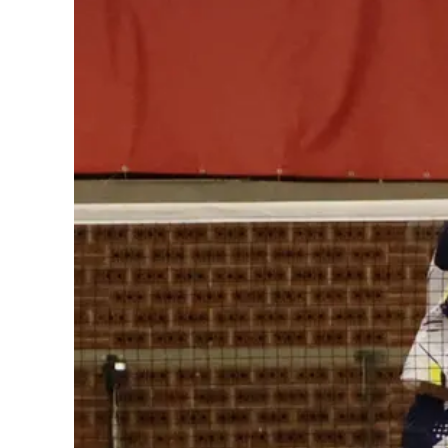
Cultura
Podcast
Meteo
Editoriali
Video
Ambiente
Cronaca
Cultura
Economia e Lavoro