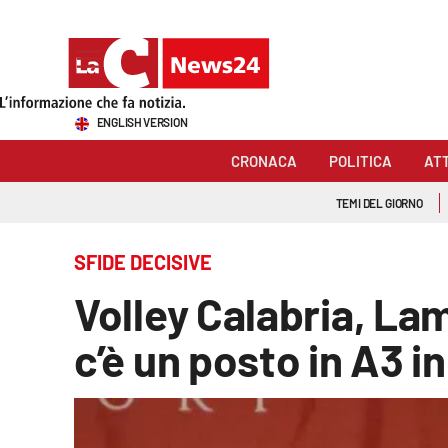
Sezioni
ENGLISH VERSION
Cronaca
CRONACA
POLITICA
AT
Politica
TEMI DEL GIORNO
Attualità
SFIDE DECISIVE
Economia e lavoro
Volley Calabria, Lam
Italia Mondo
c’è un posto in A3 in
Sanità
Sport