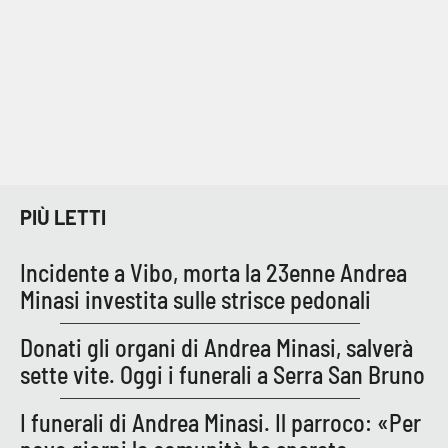
EDIZIONI
LOCALI
Catanzaro
Crotone
PIÙ LETTI
Vibo Valentia
Incidente a Vibo, morta la 23enne Andrea
Reggio Calabria
Minasi investita sulle strisce pedonali
Cosenza
Donati gli organi di Andrea Minasi, salverà
sette vite. Oggi i funerali a Serra San Bruno
Lamezia Terme
I funerali di Andrea Minasi. Il parroco: «Per