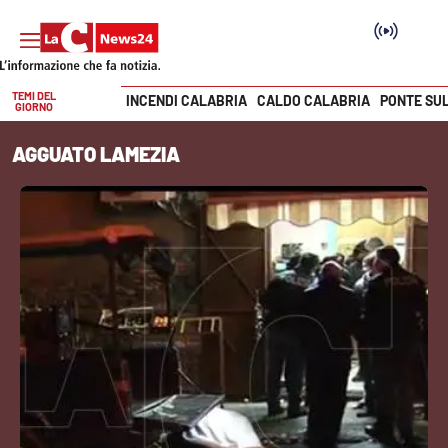
TEMI DEL
INCENDI CALABRIA
CALDO CALABRIA
PONTE SU
GIORNO
Vai
AGGUATO LAMEZIA
SEZIONI
Cronaca
Politica
Attualità
Economia e lavoro
Italia Mondo