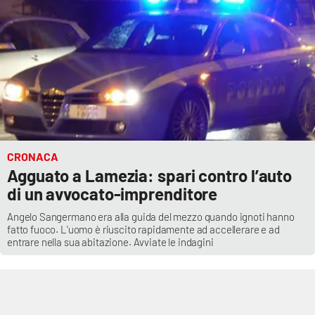
Parchi Marini Calabria
Leggendo Alvaro insieme
Imprese Di Calabria
Le perfidie di Antonella Grippo
Venti di comunicazione
CRONACA
Agguato a Lamezia: spari contro l’auto
di un avvocato-imprenditore
STREAMING
Angelo Sangermano era alla guida del mezzo quando ignoti hanno
fatto fuoco. L'uomo è riuscito rapidamente ad accellerare e ad
LaC TV
entrare nella sua abitazione. Avviate le indagini
LaC Network
LaC OnAir