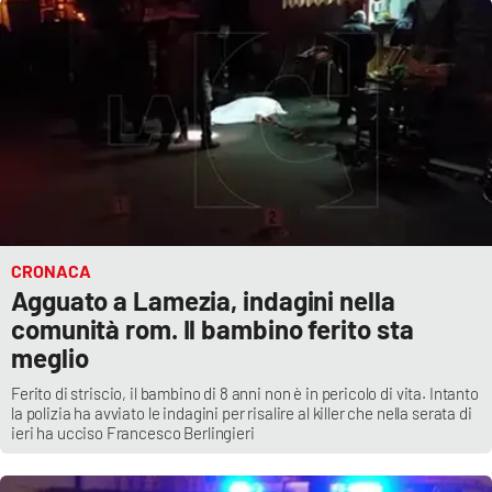
Cultura
Economia e Lavoro
Politica
Sanità
Società
CRONACA
Agguato a Lamezia, indagini nella
comunità rom. Il bambino ferito sta
Sport
meglio
Ferito di striscio, il bambino di 8 anni non è in pericolo di vita. Intanto
RUBRICHE
la polizia ha avviato le indagini per risalire al killer che nella serata di
ieri ha ucciso Francesco Berlingieri
Good Morning Vietnam