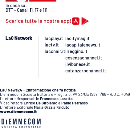
In onda su:
DTT - Canali
11
, 17 e 111
APP
Scarica tutte le nostre app!
Android
LaC Network
lacplay.it
lacitymag.it
Apple
lactv.it
lacapitalenews.it
laconair.it
ilreggino.it
cosenzachannel.it
ilvibonese.it
catanzarochannel.it
LaC News24 - L’informazione che fa notizia
Diemmecom Società Editoriale - reg. trib. VV 23/05/1989 n°68 - R.O.C. 4049
Direttore Responsabile
Francesco Laratta
Vicedirettore
Enrico De Girolamo
e
Pablo Petrasso
Direttore Editoriale
Maria Grazia Falduto
www.diemmecom.it