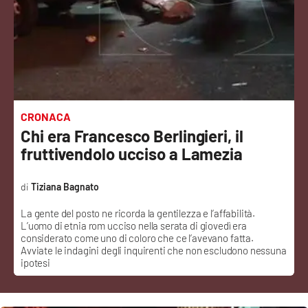
Sanità
Sport
Cultura
Podcast
CRONACA
Chi era Francesco Berlingieri, il
Meteo
fruttivendolo ucciso a Lamezia
Editoriali
Tiziana Bagnato
La gente del posto ne ricorda la gentilezza e l’affabilità.
L’uomo di etnia rom ucciso nella serata di giovedì era
VIDEO
considerato come uno di coloro che ce l’avevano fatta.
Avviate le indagini degli inquirenti che non escludono nessuna
ipotesi
Ambiente
Cronaca