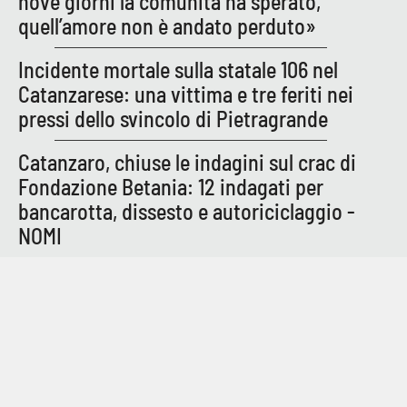
nove giorni la comunità ha sperato,
PROGETTI
SPECIALI
quell’amore non è andato perduto»
Buona Sanità Calabria
Incidente mortale sulla statale 106 nel
Catanzarese: una vittima e tre feriti nei
pressi dello svincolo di Pietragrande
LA
CALABRIAVISIONE
Catanzaro, chiuse le indagini sul crac di
Destinazioni
Fondazione Betania: 12 indagati per
Eventi
bancarotta, dissesto e autoriciclaggio -
NOMI
Food
Storie
LAC
NETWORK