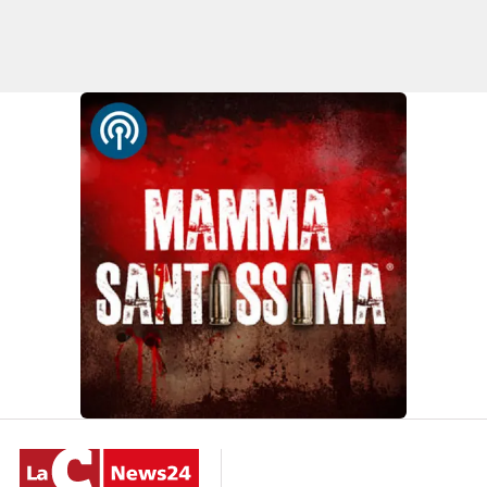
Lacplay.it
Lactv.it
Laconair.it
Lacitymag.it
Lacapitalenews.it
Ilreggino.it
Cosenzachannel.it
Ilvibonese.it
Catanzarochannel.it