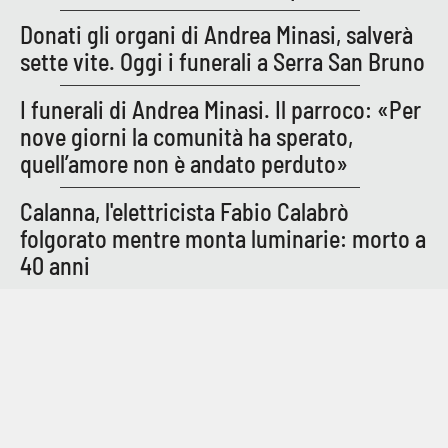
Parchi Marini Calabria
Donati gli organi di Andrea Minasi, salverà
sette vite. Oggi i funerali a Serra San Bruno
Leggendo Alvaro insieme
I funerali di Andrea Minasi. Il parroco: «Per
Imprese Di Calabria
nove giorni la comunità ha sperato,
quell’amore non è andato perduto»
Le perfidie di Antonella Grippo
Calanna, l'elettricista Fabio Calabrò
Venti di comunicazione
folgorato mentre monta luminarie: morto a
40 anni
STREAMING
LaC TV
LaC Network
LaC OnAir