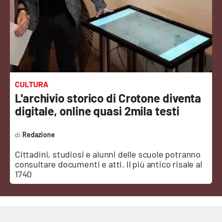
Sanità
Sport
Cultura
Podcast
CULTURA
L'archivio storico di Crotone diventa
Meteo
digitale, online quasi 2mila testi
Editoriali
Redazione
Cittadini, studiosi e alunni delle scuole potranno
consultare documenti e atti. Il più antico risale al
VIDEO
1740
Ambiente
Cronaca