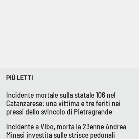
Cultura
Economia e Lavoro
Politica
Sanità
Società
PIÙ LETTI
Sport
Incidente mortale sulla statale 106 nel
Catanzarese: una vittima e tre feriti nei
pressi dello svincolo di Pietragrande
RUBRICHE
Incidente a Vibo, morta la 23enne Andrea
Good Morning Vietnam
Minasi investita sulle strisce pedonali