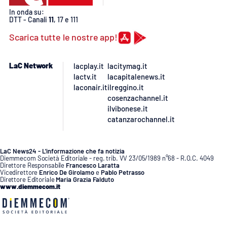
PROGETTI
SPECIALI
In onda su:
DTT - Canali
11
, 17 e 111
Buona Sanità Calabria
Scarica tutte le nostre app!
LA
LaC Network
lacplay.it
lacitymag.it
CALABRIAVISIONE
lactv.it
lacapitalenews.it
laconair.it
ilreggino.it
Destinazioni
cosenzachannel.it
ilvibonese.it
Eventi
catanzarochannel.it
Food
LaC News24 - L’informazione che fa notizia
Diemmecom Società Editoriale - reg. trib. VV 23/05/1989 n°68 - R.O.C. 4049
Storie
Direttore Responsabile
Francesco Laratta
Vicedirettore
Enrico De Girolamo
e
Pablo Petrasso
Direttore Editoriale
Maria Grazia Falduto
www.diemmecom.it
LAC
NETWORK