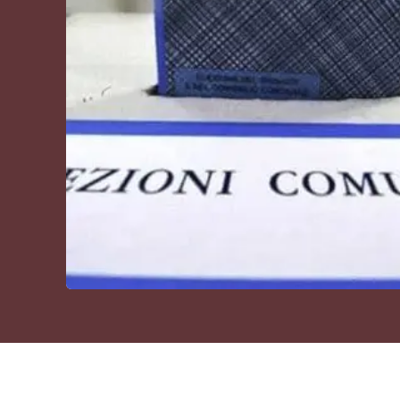
Cultura
Podcast
Meteo
Editoriali
Video
Ambiente
Cronaca
Cultura
Economia e Lavoro