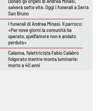
Donati gli organi di Andrea Minasi,
salverà sette vite. Oggi i funerali a Serra
San Bruno
I funerali di Andrea Minasi. Il parroco:
«Per nove giorni la comunità ha
sperato, quell’amore non è andato
perduto»
Calanna, l'elettricista Fabio Calabrò
folgorato mentre monta luminarie:
morto a 40 anni