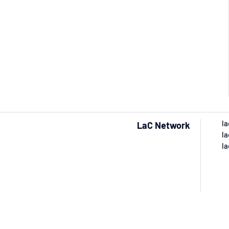
la
LaC Network
la
la