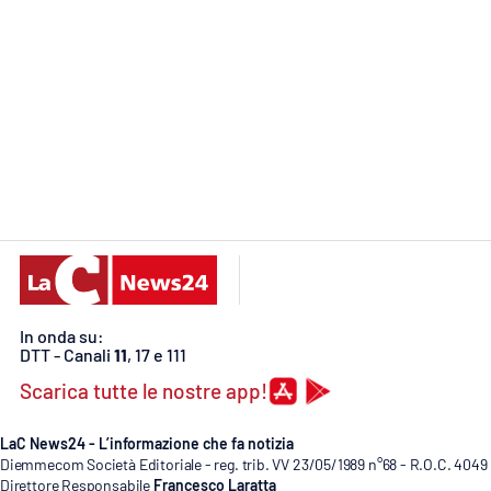
Food
Storie
LaC
Network
Lacplay.it
Lactv.it
Laconair.it
In onda su:
Lacitymag.it
DTT - Canali
11
, 17 e 111
Scarica tutte le nostre app!
Lacapitalenews.it
LaC News24 - L’informazione che fa notizia
Ilreggino.it
Diemmecom Società Editoriale - reg. trib. VV 23/05/1989 n°68 - R.O.C. 4049
Direttore Responsabile
Francesco Laratta