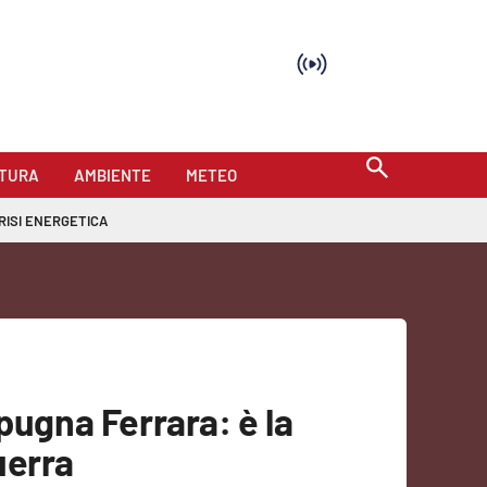
TURA
AMBIENTE
METEO
RISI ENERGETICA
pugna Ferrara: è la
uerra