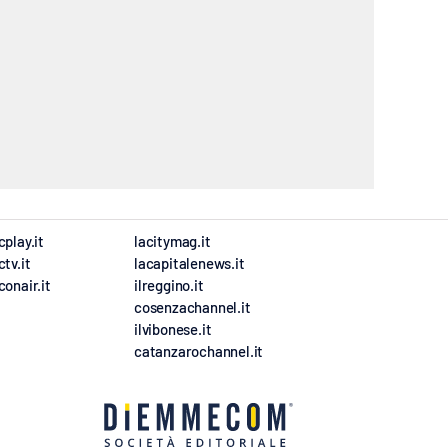
cplay.it
lacitymag.it
ctv.it
lacapitalenews.it
conair.it
ilreggino.it
cosenzachannel.it
ilvibonese.it
catanzarochannel.it