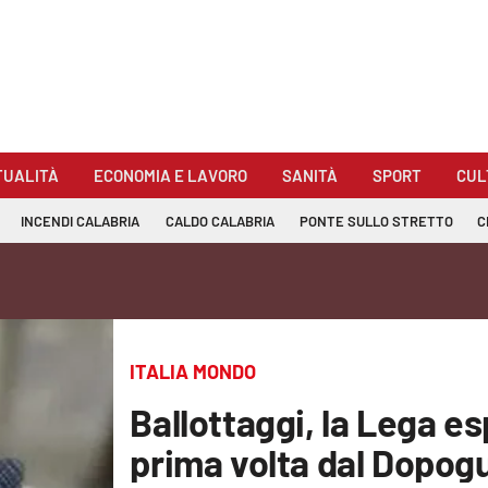
TUALITÀ
ECONOMIA E LAVORO
SANITÀ
SPORT
CUL
INCENDI CALABRIA
CALDO CALABRIA
PONTE SULLO STRETTO
C
ITALIA MONDO
Ballottaggi, la Lega es
prima volta dal Dopog