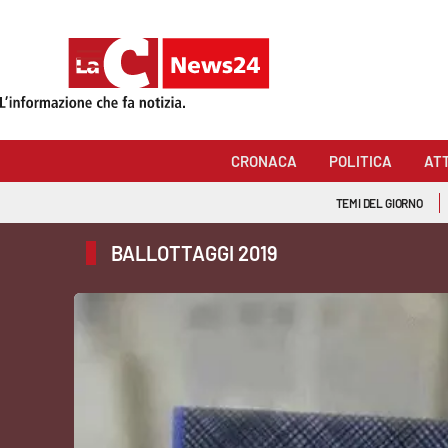
Sezioni
Cronaca
CRONACA
POLITICA
AT
Politica
TEMI DEL GIORNO
Attualità
BALLOTTAGGI 2019
Economia e lavoro
Italia Mondo
Sanità
Sport