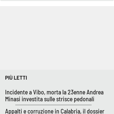
Parchi Marini Calabria
Leggendo Alvaro insieme
Imprese Di Calabria
Le perfidie di Antonella Grippo
Venti di comunicazione
STREAMING
PIÙ LETTI
LaC TV
Incidente a Vibo, morta la 23enne Andrea
Minasi investita sulle strisce pedonali
LaC Network
Appalti e corruzione in Calabria, il dossier
LaC OnAir