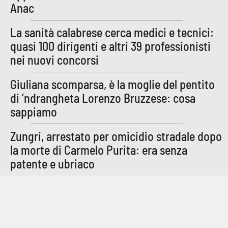
Anac
La sanità calabrese cerca medici e tecnici:
EDIZIONI
LOCALI
quasi 100 dirigenti e altri 39 professionisti
nei nuovi concorsi
Catanzaro
Giuliana scomparsa, è la moglie del pentito
Crotone
di ’ndrangheta Lorenzo Bruzzese: cosa
sappiamo
Vibo Valentia
Zungri, arrestato per omicidio stradale dopo
Reggio Calabria
la morte di Carmelo Purita: era senza
patente e ubriaco
Cosenza
Lamezia Terme