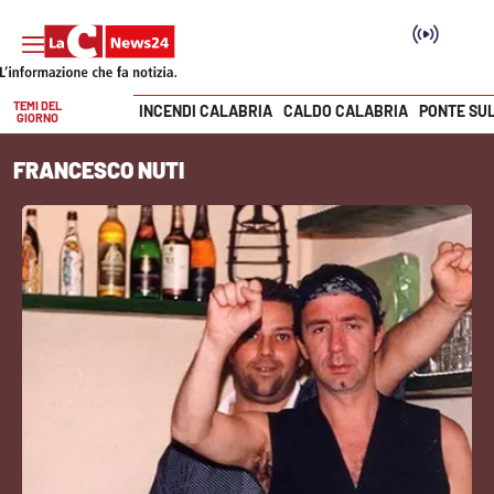
TEMI DEL
INCENDI CALABRIA
CALDO CALABRIA
PONTE SU
GIORNO
Vai
FRANCESCO NUTI
SEZIONI
Cronaca
Politica
Attualità
Economia e lavoro
Italia Mondo