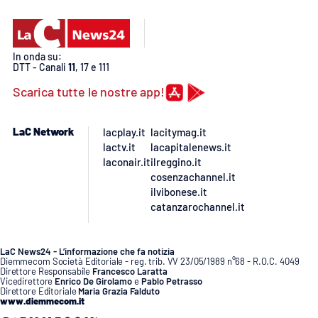
Lacplay.it
Lactv.it
In onda su:
DTT - Canali
11
, 17 e 111
Laconair.it
Scarica tutte le nostre app!
Lacitymag.it
LaC Network
lacplay.it
lacitymag.it
lactv.it
lacapitalenews.it
Lacapitalenews.it
laconair.it
ilreggino.it
cosenzachannel.it
Ilreggino.it
ilvibonese.it
catanzarochannel.it
Cosenzachannel.it
LaC News24 - L’informazione che fa notizia
Ilvibonese.it
Diemmecom Società Editoriale - reg. trib. VV 23/05/1989 n°68 - R.O.C. 4049
Direttore Responsabile
Francesco Laratta
Vicedirettore
Enrico De Girolamo
e
Pablo Petrasso
Direttore Editoriale
Maria Grazia Falduto
Catanzarochannel.it
www.diemmecom.it