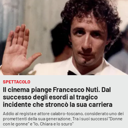
Cultura
Economia e Lavoro
Politica
Sanità
Società
SPETTACOLO
Sport
Il cinema piange Francesco Nuti. Dal
successo degli esordi al tragico
incidente che stroncò la sua carriera
RUBRICHE
Addio al regista e attore calabro-toscano, considerato uno dei
promettenti della sua generazione. Tra i suoi successi "Donne
Good Morning Vietnam
con le gonne" e "Io, Chiara e lo scuro"