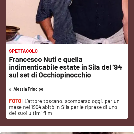
Sanità
Sport
Cultura
Podcast
SPETTACOLO
Francesco Nuti e quella
Meteo
indimenticabile estate in Sila del ’94
sul set di Occhiopinocchio
Editoriali
Alessia Principe
FOTO
| L'attore toscano, scomparso oggi, per un
VIDEO
mese nel 1994 abitò in Sila per le riprese di uno
dei suoi ultimi film
Ambiente
Cronaca