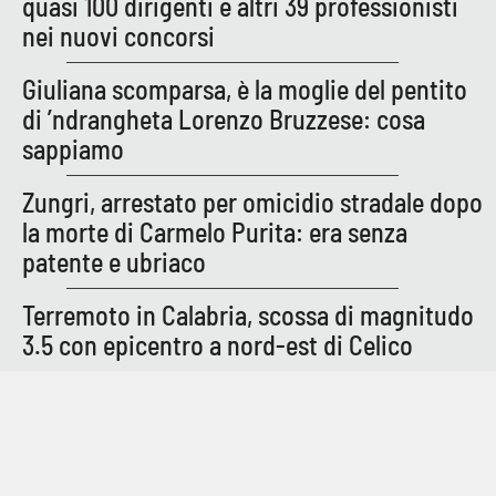
quasi 100 dirigenti e altri 39 professionisti
Parchi Marini Calabria
nei nuovi concorsi
Leggendo Alvaro insieme
Giuliana scomparsa, è la moglie del pentito
di ’ndrangheta Lorenzo Bruzzese: cosa
Imprese Di Calabria
sappiamo
Le perfidie di Antonella Grippo
Zungri, arrestato per omicidio stradale dopo
la morte di Carmelo Purita: era senza
Venti di comunicazione
patente e ubriaco
Terremoto in Calabria, scossa di magnitudo
STREAMING
3.5 con epicentro a nord-est di Celico
LaC TV
LaC Network
LaC OnAir