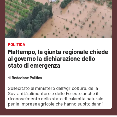
Sanità
Sport
Cultura
Podcast
POLITICA
Maltempo, la giunta regionale chiede
Meteo
al governo la dichiarazione dello
stato di emergenza
Editoriali
Redazione Politica
Sollecitato al ministero dell'Agricoltura, della
VIDEO
Sovranità alimentare e delle Foreste anche il
riconoscimento dello stato di calamità naturale
Ambiente
per le imprese agricole che hanno subito danni
Cronaca