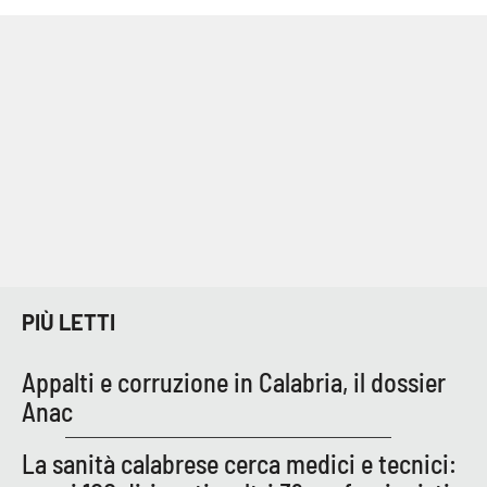
Cultura
Economia e Lavoro
Politica
Sanità
Società
PIÙ LETTI
Sport
Appalti e corruzione in Calabria, il dossier
RUBRICHE
Anac
Good Morning Vietnam
La sanità calabrese cerca medici e tecnici: