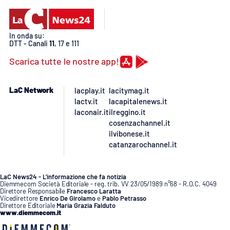
PROGETTI
SPECIALI
Buona Sanità Calabria
In onda su:
DTT - Canali
11
, 17 e 111
Scarica tutte le nostre app!
LA
CALABRIAVISIONE
Destinazioni
LaC Network
lacplay.it
lacitymag.it
lactv.it
lacapitalenews.it
laconair.it
ilreggino.it
Eventi
cosenzachannel.it
ilvibonese.it
Food
catanzarochannel.it
Storie
LaC News24 - L’informazione che fa notizia
Diemmecom Società Editoriale - reg. trib. VV 23/05/1989 n°68 - R.O.C. 4049
Direttore Responsabile
Francesco Laratta
Vicedirettore
Enrico De Girolamo
e
Pablo Petrasso
Direttore Editoriale
Maria Grazia Falduto
LAC
NETWORK
www.diemmecom.it