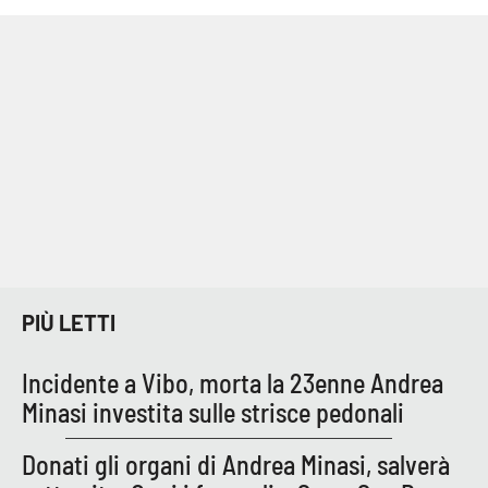
Cultura
Economia e Lavoro
Politica
Sanità
Società
PIÙ LETTI
Sport
Incidente a Vibo, morta la 23enne Andrea
RUBRICHE
Minasi investita sulle strisce pedonali
Good Morning Vietnam
Donati gli organi di Andrea Minasi, salverà