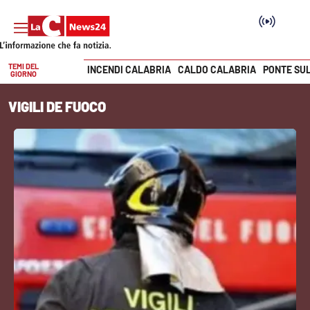
TEMI DEL
INCENDI CALABRIA
CALDO CALABRIA
PONTE SU
GIORNO
Vai
VIGILI DE FUOCO
SEZIONI
Cronaca
Politica
Attualità
Economia e lavoro
Italia Mondo