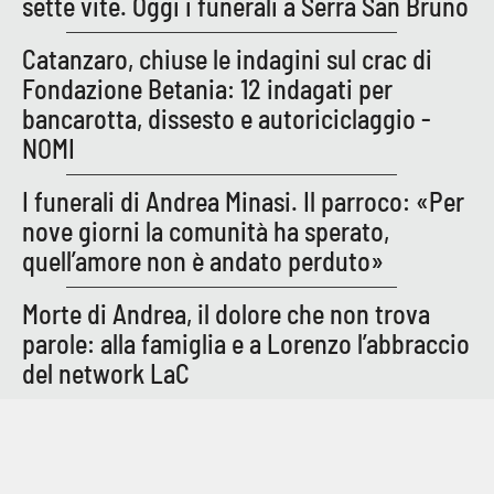
sette vite. Oggi i funerali a Serra San Bruno
Parchi Marini Calabria
Catanzaro, chiuse le indagini sul crac di
Leggendo Alvaro insieme
Fondazione Betania: 12 indagati per
bancarotta, dissesto e autoriciclaggio -
Imprese Di Calabria
NOMI
Le perfidie di Antonella Grippo
I funerali di Andrea Minasi. Il parroco: «Per
nove giorni la comunità ha sperato,
Venti di comunicazione
quell’amore non è andato perduto»
Morte di Andrea, il dolore che non trova
STREAMING
parole: alla famiglia e a Lorenzo l’abbraccio
del network LaC
LaC TV
LaC Network
LaC OnAir