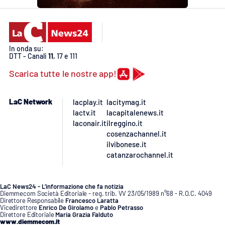
PROGETTI
SPECIALI
Buona Sanità Calabria
In onda su:
DTT - Canali
11
, 17 e 111
LA
CALABRIAVISIONE
Scarica tutte le nostre app!
Destinazioni
LaC Network
lacplay.it
lacitymag.it
lactv.it
lacapitalenews.it
Eventi
laconair.it
ilreggino.it
cosenzachannel.it
Food
ilvibonese.it
catanzarochannel.it
Storie
LaC News24 - L’informazione che fa notizia
Diemmecom Società Editoriale - reg. trib. VV 23/05/1989 n°68 - R.O.C. 4049
Direttore Responsabile
Francesco Laratta
LAC
NETWORK
Vicedirettore
Enrico De Girolamo
e
Pablo Petrasso
Direttore Editoriale
Maria Grazia Falduto
www.diemmecom.it