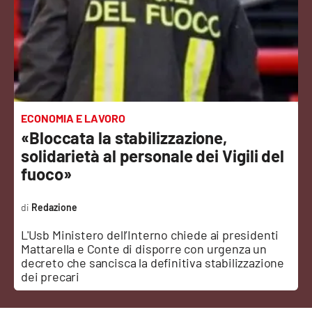
Sanità
Sport
Cultura
Podcast
ECONOMIA E LAVORO
«Bloccata la stabilizzazione,
Meteo
solidarietà al personale dei Vigili del
fuoco»
Editoriali
Redazione
L'Usb Ministero dell’Interno chiede ai presidenti
VIDEO
Mattarella e Conte di disporre con urgenza un
decreto che sancisca la definitiva stabilizzazione
Ambiente
dei precari
Cronaca