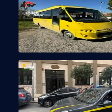
Reggio Calabria
Cosenza
Lamezia Terme
Progetti
speciali
Buona Sanità Calabria
La
Calabriavisione
Destinazioni
Eventi