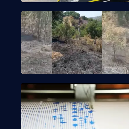
Food
Storie
LaC
Network
Lacplay.it
Lactv.it
Laconair.it
Lacitymag.it
Lacapitalenews.it
Ilreggino.it