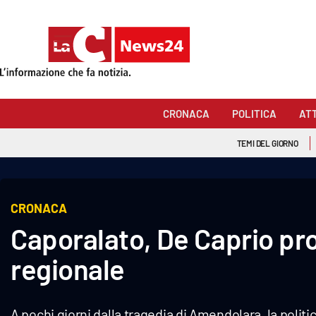
Sezioni
Cronaca
CRONACA
POLITICA
AT
Politica
TEMI DEL GIORNO
Attualità
Economia e lavoro
CRONACA
Caporalato, De Caprio pr
Italia Mondo
regionale
Sanità
Sport
A pochi giorni dalla tragedia di Amendolara, la politic