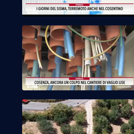
Cosenzachannel.it
Ilvibonese.it
Catanzarochannel.it
App
Android
Apple
Vai