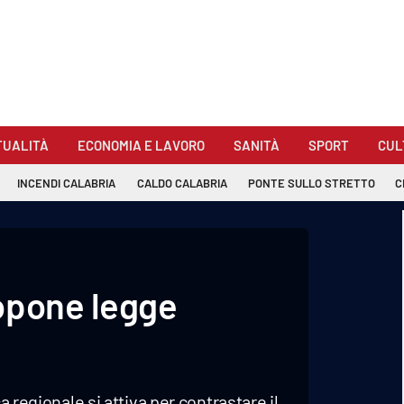
TUALITÀ
ECONOMIA E LAVORO
SANITÀ
SPORT
CUL
INCENDI CALABRIA
CALDO CALABRIA
PONTE SULLO STRETTO
C
opone legge
a regionale si attiva per contrastare il