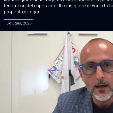
fenomeno del caporalato. Il consigliere di Forza Ital
Cultura
proposta di legge
Podcast
16 giugno, 2026
Meteo
Editoriali
Video
Ambiente
Cronaca
Cultura
Economia e Lavoro