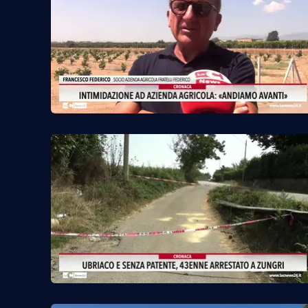
Venti di comunicazione
Streaming
LaC TV
LaC Network
LaC OnAir
Edizioni
locali
Catanzaro
Crotone
Vibo Valentia