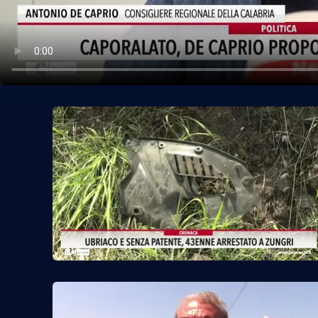
Politica
Sanità
Società
Sport
Rubriche
Good Morning Vietnam
Parchi Marini Calabria
Leggendo Alvaro insieme
Imprese Di Calabria
Le perfidie di Antonella Grippo