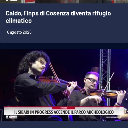
Caldo, l'Inps di Cosenza diventa rifugio
climatico
EDIZIONI
LOCALI
6 agosto 2026
Catanzaro
Crotone
Vibo Valentia
Reggio Calabria
Cosenza
Lamezia Terme