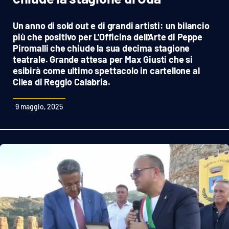
Sanità
Un anno di sold out e di grandi artisti: un bilancio
Sport
più che positivo per L'Officina dell'Arte di Peppe
Piromalli che chiude la sua decima stagione
teatrale. Grande attesa per Max Giusti che si
Cultura
esibirà come ultimo spettacolo in cartellone al
Cilea di Reggio Calabria.
Podcast
9 maggio, 2025
Meteo
Editoriali
VIDEO
Ambiente
Cronaca