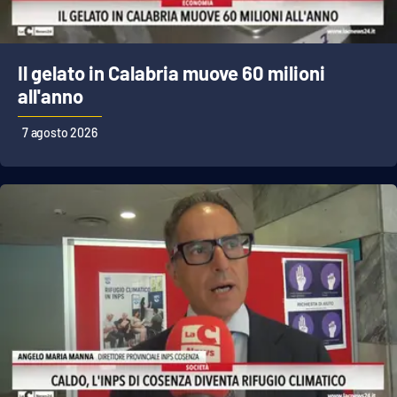
Parchi Marini Calabria
Leggendo Alvaro insieme
Il gelato in Calabria muove 60 milioni
all'anno
Imprese Di Calabria
7 agosto 2026
Le perfidie di Antonella Grippo
Venti di comunicazione
STREAMING
LaC TV
LaC Network
LaC OnAir