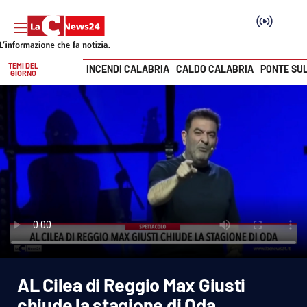
TEMI DEL
INCENDI CALABRIA
CALDO CALABRIA
PONTE SU
GIORNO
Vai
SEZIONI
Cronaca
Politica
Attualità
Economia e lavoro
AL Cilea di Reggio Max Giusti
Italia Mondo
chiude la stagione di Oda