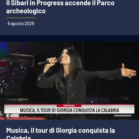
PROGETTI
Il Sibari in Progress accende il Parco
SPECIALI
archeologico
Buona Sanità Calabria
6 agosto 2026
LA
CALABRIAVISIONE
Destinazioni
Eventi
Food
Storie
LAC
NETWORK
Musica, il tour di Giorgia conquista la
Calabria