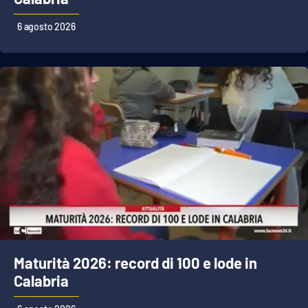
Lacplay.it
6 agosto 2026
Lactv.it
Laconair.it
Lacitymag.it
Lacapitalenews.it
Ilreggino.it
Cosenzachannel.it
Ilvibonese.it
Maturità 2026: record di 100 e lode in
Calabria
Catanzarochannel.it