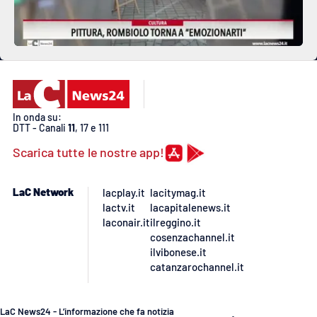
In onda su:
DTT - Canali
11
, 17 e 111
Scarica tutte le nostre app!
LaC Network
lacplay.it
lacitymag.it
lactv.it
lacapitalenews.it
laconair.it
ilreggino.it
cosenzachannel.it
ilvibonese.it
catanzarochannel.it
LaC News24 - L’informazione che fa notizia