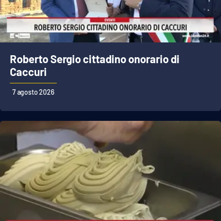
Cultura
Economia e Lavoro
Roberto Sergio cittadino onorario di
Caccuri
Politica
7 agosto 2026
Sanità
Società
Sport
RUBRICHE
Good Morning Vietnam