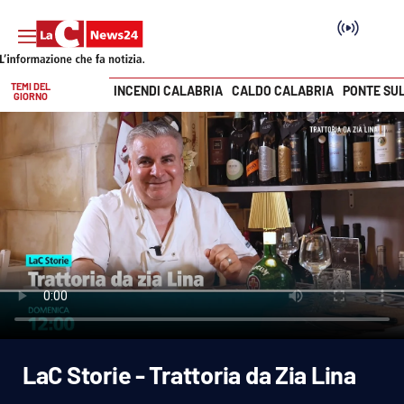
TEMI DEL
INCENDI CALABRIA
CALDO CALABRIA
PONTE SU
GIORNO
Vai
SEZIONI
Cronaca
Politica
Attualità
Economia e lavoro
LaC Storie - Trattoria da Zia Lina
Italia Mondo