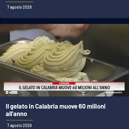
7 agosto 2026
Cultura
Economia e Lavoro
Politica
Sanità
Società
Sport
Il gelato in Calabria muove 60 milioni
RUBRICHE
all'anno
Good Morning Vietnam
7 agosto 2026