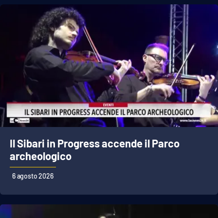
EDIZIONI
LOCALI
Catanzaro
Crotone
Vibo Valentia
Reggio Calabria
Il Sibari in Progress accende il Parco
archeologico
Cosenza
6 agosto 2026
Lamezia Terme