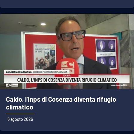
Parchi Marini Calabria
Leggendo Alvaro insieme
Imprese Di Calabria
Le perfidie di Antonella Grippo
Venti di comunicazione
STREAMING
Caldo, l'Inps di Cosenza diventa rifugio
LaC TV
climatico
LaC Network
6 agosto 2026
LaC OnAir