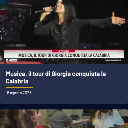
PROGETTI
SPECIALI
Buona Sanità Calabria
LA
CALABRIAVISIONE
Destinazioni
Eventi
Musica, il tour di Giorgia conquista la
Food
Calabria
6 agosto 2026
Storie
LAC
NETWORK