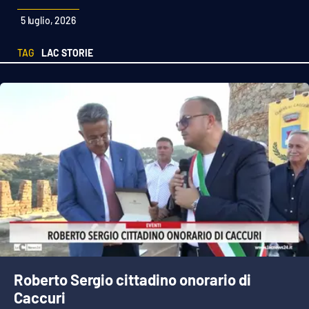
Sanità
5 luglio, 2026
Sport
TAG
LAC STORIE
Cultura
Podcast
Meteo
Editoriali
VIDEO
Ambiente
Roberto Sergio cittadino onorario di
Caccuri
Cronaca