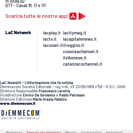
In onda su:
DTT - Canali
11
, 17 e 111
Scarica tutte le nostre app!
LaC Network
lacplay.it
lacitymag.it
lactv.it
lacapitalenews.it
laconair.it
ilreggino.it
cosenzachannel.it
ilvibonese.it
catanzarochannel.it
LaC News24 - L’informazione che fa notizia
Diemmecom Società Editoriale - reg. trib. VV 23/05/1989 n°68 - R.O.C. 4049
Direttore Responsabile
Francesco Laratta
Vicedirettore
Enrico De Girolamo
e
Pablo Petrasso
Direttore Editoriale
Maria Grazia Falduto
www.diemmecom.it
Redazione
Segnala alla redazione
Privacy
Cookie policy
Note legali