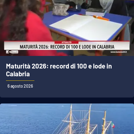
Lacplay.it
Lactv.it
Laconair.it
Lacitymag.it
Lacapitalenews.it
Maturità 2026: record di 100 e lode in
Calabria
Ilreggino.it
6 agosto 2026
Cosenzachannel.it
Ilvibonese.it
Catanzarochannel.it