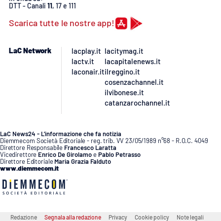
DTT - Canali
11
, 17 e 111
APP
Scarica tutte le nostre app!
Android
LaC Network
lacplay.it
lacitymag.it
lactv.it
lacapitalenews.it
Apple
laconair.it
ilreggino.it
cosenzachannel.it
ilvibonese.it
catanzarochannel.it
LaC News24 - L’informazione che fa notizia
Diemmecom Società Editoriale - reg. trib. VV 23/05/1989 n°68 - R.O.C. 4049
Direttore Responsabile
Francesco Laratta
Vicedirettore
Enrico De Girolamo
e
Pablo Petrasso
Direttore Editoriale
Maria Grazia Falduto
www.diemmecom.it
Redazione
Segnala alla redazione
Privacy
Cookie policy
Note legali