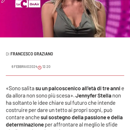
Sanità
Sport
Cultura
Podcast
FRANCESCO GRAZIANO
Meteo
6 FEBBRAIO 2024
12:20
Editoriali
«Sono salita
su un palcoscenico all'età di tre anni
e
da allora non sono più scesa».
Jennyfer Stella
non
VIDEO
ha soltanto le idee chiare sul futuro che intende
costruire per dare un tetto ai propri sogni, può
Ambiente
contare anche
sul sostegno della passione e della
determinazione
per affrontare al meglio le sfide
Cronaca