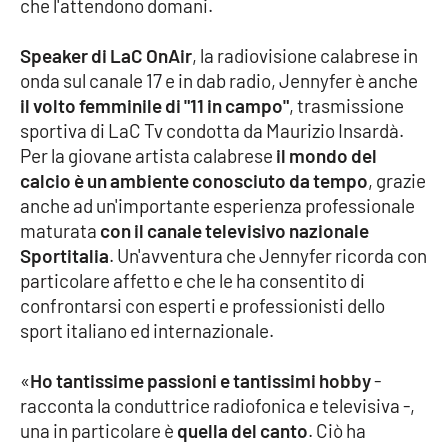
che l'attendono domani.
Cultura
Speaker di LaC OnAir
, la radiovisione calabrese in
onda sul canale 17 e in dab radio, Jennyfer è anche
Economia e Lavoro
il volto femminile di "11 in campo"
, trasmissione
sportiva di LaC Tv condotta da Maurizio Insardà.
Politica
Per la giovane artista calabrese
il mondo del
calcio è un ambiente conosciuto da tempo
, grazie
Sanità
anche ad un'importante esperienza professionale
maturata
con il canale televisivo nazionale
Società
Sportitalia
. Un'avventura che Jennyfer ricorda con
particolare affetto e che le ha consentito di
Sport
confrontarsi con esperti e professionisti dello
sport italiano ed internazionale.
RUBRICHE
«
Ho tantissime passioni e tantissimi hobby
-
racconta la conduttrice radiofonica e televisiva -,
Good Morning Vietnam
una in particolare è
quella del canto
. Ciò ha