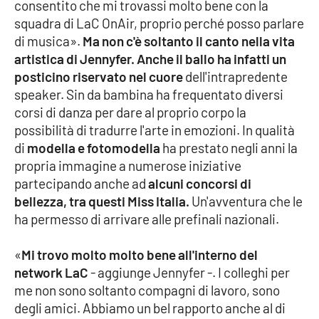
consentito che mi trovassi molto bene con la
Parchi Marini Calabria
squadra di LaC OnAir, proprio perché posso parlare
di musica».
Ma non c'è soltanto il canto nella vita
Leggendo Alvaro insieme
artistica di Jennyfer. Anche il ballo ha infatti un
posticino riservato nel cuore
dell'intrapredente
Imprese Di Calabria
speaker. Sin da bambina ha frequentato diversi
corsi di danza per dare al proprio corpo la
Le perfidie di Antonella Grippo
possibilità di tradurre l'arte in emozioni. In qualità
di
modella e fotomodella
ha prestato negli anni la
Venti di comunicazione
propria immagine a numerose iniziative
partecipando anche ad
alcuni concorsi di
bellezza, tra questi Miss Italia.
Un'avventura che le
STREAMING
ha permesso di arrivare alle prefinali nazionali.
LaC TV
«
Mi trovo molto molto bene all'interno del
network LaC
- aggiunge Jennyfer -. I colleghi per
LaC Network
me non sono soltanto compagni di lavoro, sono
degli amici. Abbiamo un bel rapporto anche al di
LaC OnAir