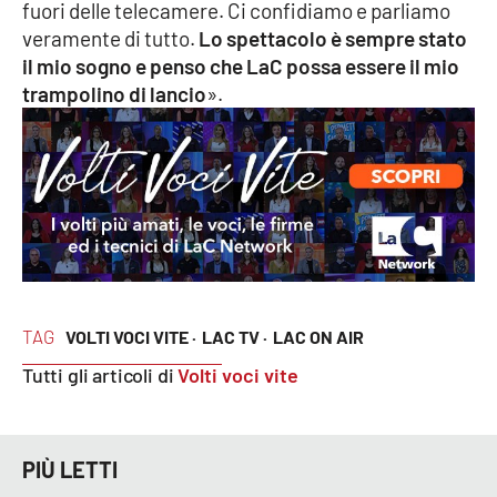
fuori delle telecamere. Ci confidiamo e parliamo
veramente di tutto.
Lo spettacolo è sempre stato
il mio sogno e penso che LaC possa essere il mio
EDIZIONI
LOCALI
trampolino di lancio
».
Catanzaro
Crotone
Vibo Valentia
Reggio Calabria
TAG
VOLTI VOCI VITE ·
LAC TV ·
LAC ON AIR
Cosenza
Tutti gli articoli di
Volti voci vite
Lamezia Terme
PIÙ LETTI