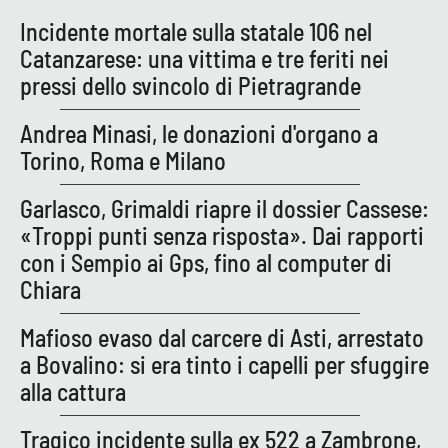
PROGETTI
SPECIALI
Incidente mortale sulla statale 106 nel
Buona Sanità Calabria
Catanzarese: una vittima e tre feriti nei
pressi dello svincolo di Pietragrande
LA
Andrea Minasi, le donazioni d'organo a
CALABRIAVISIONE
Torino, Roma e Milano
Destinazioni
Garlasco, Grimaldi riapre il dossier Cassese:
Eventi
«Troppi punti senza risposta». Dai rapporti
con i Sempio ai Gps, fino al computer di
Food
Chiara
Storie
Mafioso evaso dal carcere di Asti, arrestato
a Bovalino: si era tinto i capelli per sfuggire
alla cattura
LAC
NETWORK
Tragico incidente sulla ex 522 a Zambrone,