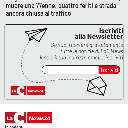
Lacplay.it
muore una 77enne: quattro feriti e strada
ancora chiusa al traffico
Lactv.it
Iscriviti
Laconair.it
alla Newsletter
Se vuoi ricevere gratuitamente
Lacitymag.it
tutte le notizie di
LaC News
lascia il tuo indirizzo email e iscriviti
Lacapitalenews.it
Iscriviti
Ilreggino.it
Cosenzachannel.it
Ilvibonese.it
Catanzarochannel.it
In onda su: