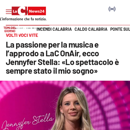
TEMI DEL
INCENDI CALABRIA
CALDO CALABRIA
PONTE SU
HOME PAGE
VOLTI VOCI VITE
GIORNO
Vai
VOLTI VOCI VITE
La passione per la musica e
SEZIONI
l’approdo a LaC OnAir, ecco
Jennyfer Stella: «Lo spettacolo è
Cronaca
sempre stato il mio sogno»
Politica
Attualità
Economia e lavoro
Italia Mondo