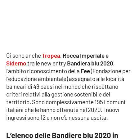
Cultura
Economia e Lavoro
Politica
Ci sono anche
Tropea
, Rocca Imperiale e
Sanità
Siderno
tra le new entry
Bandiera blu 2020
,
l’ambito riconoscimento della
Fee
(Fondazione per
Società
l’educazione ambientale) assegnato alle località
balneari di 49 paesi nel mondo che rispettano
Sport
criteri relativi alla gestione sostenibile del
territorio. Sono complessivamente 195 i comuni
italiani che le hanno ottenute nel 2020. I nuovi
RUBRICHE
ingressi sono 12 e non c'è nessuna uscita.
Good Morning Vietnam
L’elenco delle Bandiere blu 2020 in