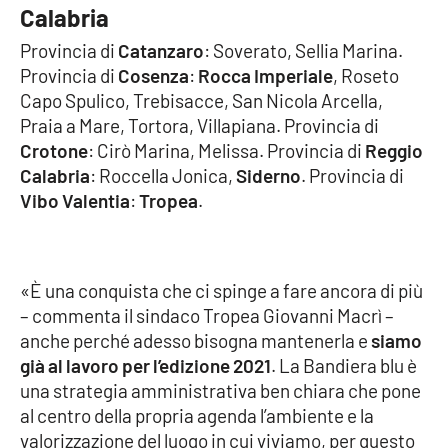
Calabria
Parchi Marini Calabria
Provincia di
Catanzaro
: Soverato, Sellia Marina.
Leggendo Alvaro insieme
Provincia di
Cosenza
:
Rocca Imperiale
, Roseto
Capo Spulico, Trebisacce, San Nicola Arcella,
Imprese Di Calabria
Praia a Mare, Tortora, Villapiana. Provincia di
Crotone
: Cirò Marina, Melissa. Provincia di
Reggio
Le perfidie di Antonella Grippo
Calabria
: Roccella Jonica,
Siderno
. Provincia di
Vibo Valentia
:
Tropea
.
Venti di comunicazione
«È una conquista che ci spinge a fare ancora di più
STREAMING
– commenta il sindaco Tropea Giovanni Macrì –
anche perché adesso bisogna mantenerla e
siamo
LaC TV
già al lavoro per l’edizione 2021
. La Bandiera blu è
una strategia amministrativa ben chiara che pone
LaC Network
al centro della propria agenda l’ambiente e la
valorizzazione del luogo in cui viviamo, per questo
LaC OnAir