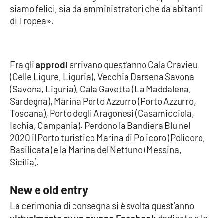
siamo felici, sia da amministratori che da abitanti
di Tropea».
EDIZIONI
LOCALI
Catanzaro
Fra gli
approdi
arrivano quest’anno Cala Cravieu
(Celle Ligure, Liguria), Vecchia Darsena Savona
Crotone
(Savona, Liguria), Cala Gavetta (La Maddalena,
Sardegna), Marina Porto Azzurro (Porto Azzurro,
Vibo Valentia
Toscana), Porto degli Aragonesi (Casamicciola,
Ischia, Campania). Perdono la Bandiera Blu nel
Reggio Calabria
2020 il Porto turistico Marina di Policoro (Policoro,
Basilicata) e la Marina del Nettuno (Messina,
Cosenza
Sicilia).
Lamezia Terme
New e old entry
La cerimonia di consegna si è svolta quest’anno
virtualmente su un gruppo Facebook
dedicato alle