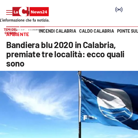
TEMI DEL
INCENDI CALABRIA
CALDO CALABRIA
PONTE SU
HOME PAGE
AMBIENTE
GIORNO
AMBIENTE
Vai
Bandiera blu 2020 in Calabria,
SEZIONI
premiate tre località: ecco quali
sono
Cronaca
Politica
Attualità
Economia e lavoro
Italia Mondo