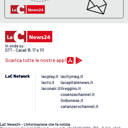
In onda su:
DTT - Canali
11
, 17 e 111
Scarica tutte le nostre app!
LaC Network
lacplay.it
lacitymag.it
lactv.it
lacapitalenews.it
laconair.it
ilreggino.it
cosenzachannel.it
ilvibonese.it
catanzarochannel.it
LaC News24 - L’informazione che fa notizia