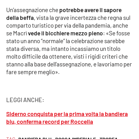
Lacplay.it
Un’assegnazione che
potrebbe avere il sapore
della beffa
, vista la grave incertezza che regna sul
Lactv.it
comparto turistico per via della pandemia, anche
se Macrì
vede il bicchiere mezzo pieno
: «Se fosse
Laconair.it
stato un anno “normale” la celebrazione sarebbe
stata diversa, ma intanto incassiamo un titolo
Lacitymag.it
molto difficile da ottenere, visti i rigidi criteri che
stanno alla base dell’assegnazione, e lavoriamo per
Lacapitalenews.it
fare sempre meglio».
Ilreggino.it
Cosenzachannel.it
LEGGI ANCHE:
Ilvibonese.it
Siderno conquista per la prima volta la bandiera
blu, conferma record per Roccella
Catanzarochannel.it
TAG