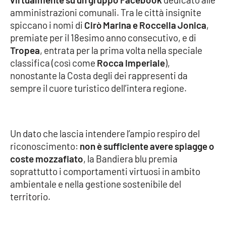
PROGETTI
SPECIALI
amministrazioni comunali. Tra le città insignite
spiccano i nomi di
Cirò Marina e Roccella Jonica
,
Buona Sanità Calabria
premiate per il 18esimo anno consecutivo, e di
Tropea
, entrata per la prima volta nella speciale
classifica (così come
Rocca Imperiale
),
LA
CALABRIAVISIONE
nonostante la Costa degli dei rappresenti da
sempre il cuore turistico dell’intera regione.
Destinazioni
Eventi
Un dato che lascia intendere l’ampio respiro del
Food
riconoscimento:
non è sufficiente avere spiagge o
coste mozzafiato
, la Bandiera blu premia
Storie
soprattutto i comportamenti virtuosi in ambito
ambientale e nella gestione sostenibile del
territorio.
LAC
NETWORK