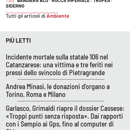
BANDIERA BLU ·
ROCCA IMPERIALE ·
TROPEA ·
SIDERNO
APP
Tutti gli articoli di
Ambiente
Android
Apple
PIÙ LETTI
Incidente mortale sulla statale 106 nel
Catanzarese: una vittima e tre feriti nei
pressi dello svincolo di Pietragrande
Andrea Minasi, le donazioni d'organo a
Torino, Roma e Milano
Garlasco, Grimaldi riapre il dossier Cassese:
«Troppi punti senza risposta». Dai rapporti
con i Sempio ai Gps, fino al computer di