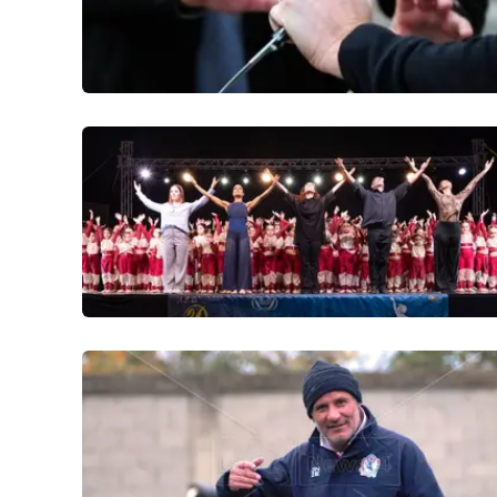
Venti di comunicazione
Streaming
LaC TV
LaC Network
LaC OnAir
Edizioni
locali
Catanzaro
Crotone
Vibo Valentia