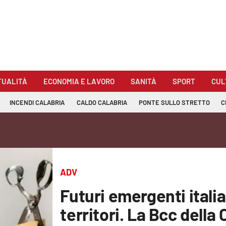
TUALITÀ
ECONOMIA E LAVORO
SANITÀ
SPORT
CUL
INCENDI CALABRIA
CALDO CALABRIA
PONTE SULLO STRETTO
C
ADV
Futuri emergenti italian
territori. La Bcc della 