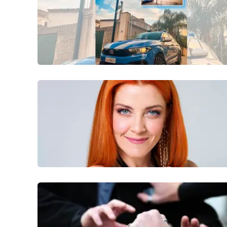
Politica
Sanità
Società
Sport
Rubriche
Good Morning Vietnam
Parchi Marini Calabria
Leggendo Alvaro insieme
Imprese Di Calabria
Le perfidie di Antonella Grippo