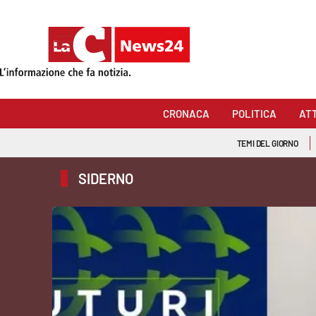
Sezioni
Cronaca
CRONACA
POLITICA
AT
Politica
TEMI DEL GIORNO
Attualità
SIDERNO
Economia e lavoro
Italia Mondo
Sanità
Sport