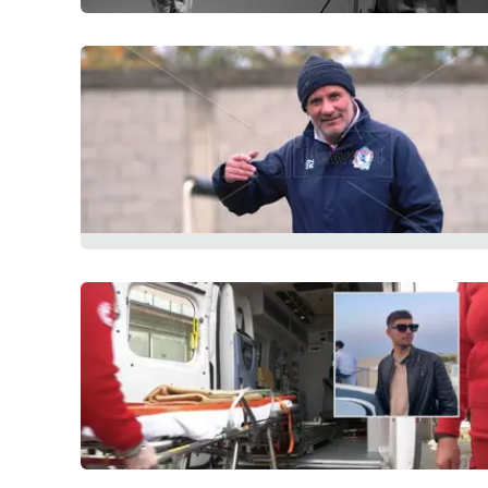
Food
Storie
LaC
Network
Lacplay.it
Lactv.it
Laconair.it
Lacitymag.it
Lacapitalenews.it
Ilreggino.it