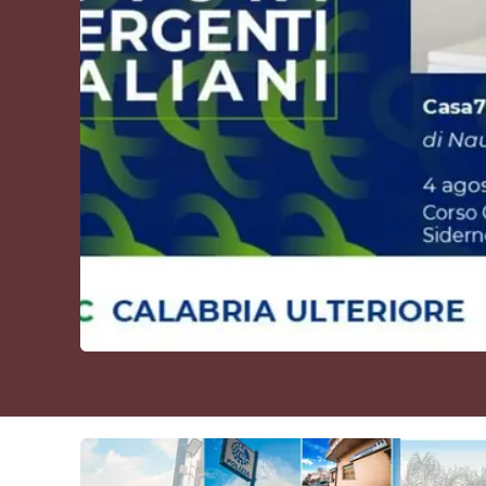
Cultura
Podcast
Meteo
Editoriali
Video
Ambiente
Cronaca
Cultura
Economia e Lavoro