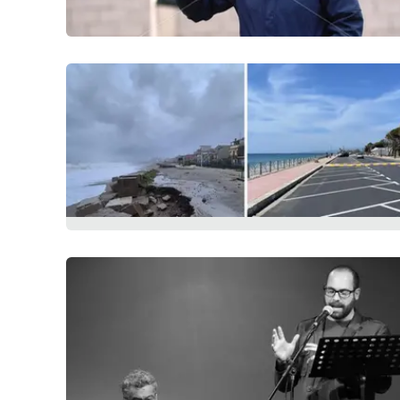
Reggio Calabria
Cosenza
Lamezia Terme
Progetti
speciali
Buona Sanità Calabria
La
Calabriavisione
Destinazioni
Eventi