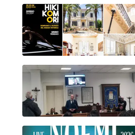
Cosenzachannel.it
Ilvibonese.it
Catanzarochannel.it
App
Android
Apple
Vai