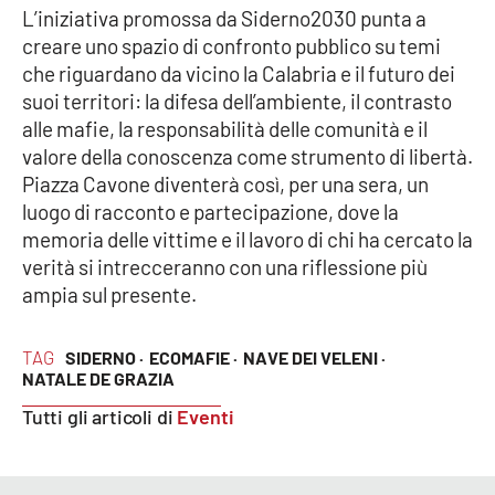
L’iniziativa promossa da Siderno2030 punta a
creare uno spazio di confronto pubblico su temi
che riguardano da vicino la Calabria e il futuro dei
EDIZIONI
LOCALI
suoi territori: la difesa dell’ambiente, il contrasto
alle mafie, la responsabilità delle comunità e il
Catanzaro
valore della conoscenza come strumento di libertà.
Piazza Cavone diventerà così, per una sera, un
Crotone
luogo di racconto e partecipazione, dove la
memoria delle vittime e il lavoro di chi ha cercato la
Vibo Valentia
verità si intrecceranno con una riflessione più
ampia sul presente.
Reggio Calabria
TAG
SIDERNO ·
ECOMAFIE ·
NAVE DEI VELENI ·
Cosenza
NATALE DE GRAZIA
Lamezia Terme
Tutti gli articoli di
Eventi