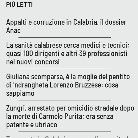
PROGETTI
SPECIALI
PIÙ LETTI
Buona Sanità Calabria
Appalti e corruzione in Calabria, il dossier
Anac
LA
CALABRIAVISIONE
La sanità calabrese cerca medici e tecnici:
quasi 100 dirigenti e altri 39 professionisti
Destinazioni
nei nuovi concorsi
Eventi
Giuliana scomparsa, è la moglie del pentito
di ’ndrangheta Lorenzo Bruzzese: cosa
Food
sappiamo
Storie
Zungri, arrestato per omicidio stradale dopo
la morte di Carmelo Purita: era senza
patente e ubriaco
LAC
NETWORK