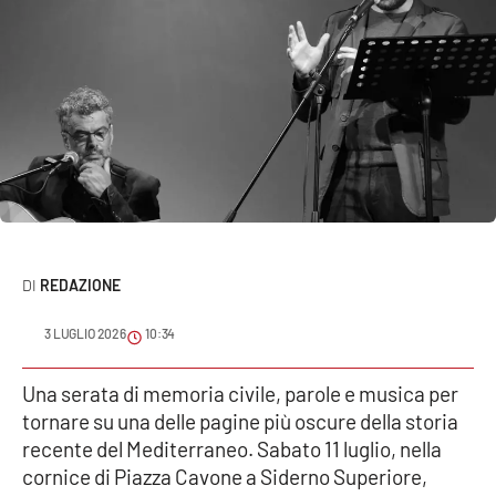
Sanità
Sport
Cultura
Podcast
Meteo
REDAZIONE
Editoriali
3 LUGLIO 2026
10:34
VIDEO
Una serata di memoria civile, parole e musica per
tornare su una delle pagine più oscure della storia
Ambiente
recente del Mediterraneo. Sabato 11 luglio, nella
cornice di Piazza Cavone a Siderno Superiore,
Cronaca