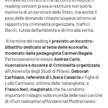
Parchi Marini Calabria
reading-concert prova a restituire non solo la
memoria di un servitore dello Stato, ma anche il
Leggendo Alvaro insieme
peso delle domande rimaste sospese attorno al
rapporto tra criminalità organizzata, traffici
Imprese Di Calabria
illeciti, tutela dell’ambiente e diritto alla verità.
Al termine del reading è
previsto un incontro-
Le perfidie di Antonella Grippo
dibattito dedicato al tema delle ecomafie,
moderato dalla pedagogista Carmen Bagalà
.
Venti di comunicazione
Parteciperanno lo stesso
Andrea Carnì,
ricercatore e docente di Criminalità organizzata
all’Università degli Studi di Milano;
Deborah
STREAMING
Cartisano, referente di Libera Calabria
e figlia di
LaC TV
Lollò Cartisano, vittima della ’ndrangheta; e
Franco Neri, magistrato
che ha condotto
importanti indagini sulla vicenda delle navi cariche
LaC Network
di rifiuti radioattivi affondate nel Mediterraneo.
LaC OnAir