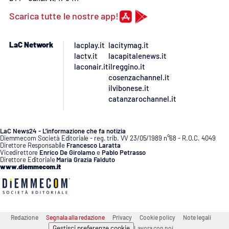
Scarica tutte le nostre app!
APP
Android
LaC Network
lacplay.it
lacitymag.it
lactv.it
lacapitalenews.it
laconair.it
ilreggino.it
Apple
cosenzachannel.it
ilvibonese.it
catanzarochannel.it
LaC News24 - L’informazione che fa notizia
Diemmecom Società Editoriale - reg. trib. VV 23/05/1989 n°68 - R.O.C. 4049
Direttore Responsabile
Francesco Laratta
Vicedirettore
Enrico De Girolamo
e
Pablo Petrasso
Direttore Editoriale
Maria Grazia Falduto
www.diemmecom.it
Redazione
Segnala alla redazione
Privacy
Cookie policy
Note legali
Gestisci preferenze cookie
Lavora con noi