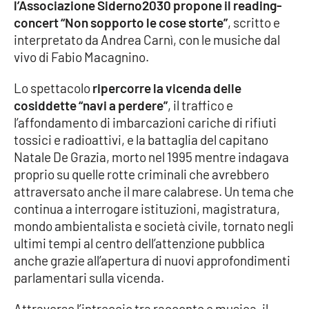
l’Associazione Siderno2030 propone il reading-
concert “Non sopporto le cose storte”
, scritto e
Cultura
interpretato da Andrea Carnì, con le musiche dal
vivo di Fabio Macagnino.
Economia e Lavoro
Lo spettacolo
ripercorre la vicenda delle
Politica
cosiddette “navi a perdere”
, il traffico e
l’affondamento di imbarcazioni cariche di rifiuti
Sanità
tossici e radioattivi, e la battaglia del capitano
Natale De Grazia, morto nel 1995 mentre indagava
Società
proprio su quelle rotte criminali che avrebbero
attraversato anche il mare calabrese. Un tema che
Sport
continua a interrogare istituzioni, magistratura,
mondo ambientalista e società civile, tornato negli
ultimi tempi al centro dell’attenzione pubblica
RUBRICHE
anche grazie all’apertura di nuovi approfondimenti
parlamentari sulla vicenda.
Good Morning Vietnam
Attraverso l’intreccio tra racconto e musica, il