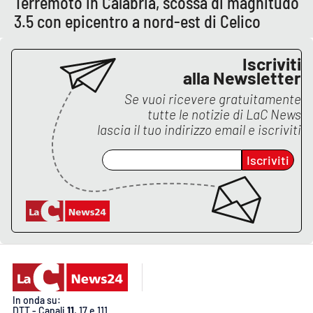
Terremoto in Calabria, scossa di magnitudo
Lacplay.it
3.5 con epicentro a nord-est di Celico
Lactv.it
Iscriviti
alla Newsletter
Laconair.it
Se vuoi ricevere gratuitamente
Lacitymag.it
tutte le notizie di
LaC News
lascia il tuo indirizzo email e iscriviti
Lacapitalenews.it
Iscriviti
Ilreggino.it
Cosenzachannel.it
Ilvibonese.it
Catanzarochannel.it
In onda su:
DTT - Canali
11
, 17 e 111