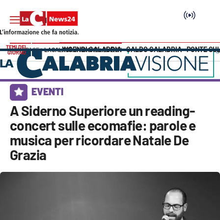
TEMI DEL
INCENDI CALABRIA
CALDO CALABRIA
PONTE SU
HOME PAGE
LACALABRIAVISIONE
EVENTI
GIORNO
Vai
SEZIONI
EVENTI
Cronaca
A Siderno Superiore un reading-
concert sulle ecomafie: parole e
Politica
musica per ricordare Natale De
Grazia
Attualità
Economia e lavoro
Italia Mondo