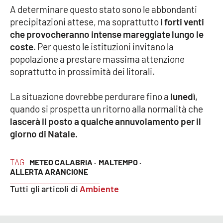
A determinare questo stato sono le abbondanti
precipitazioni attese, ma soprattutto
i forti venti
Cultura
che provocheranno intense mareggiate lungo le
coste
. Per questo le istituzioni invitano la
Economia e Lavoro
popolazione a prestare massima attenzione
soprattutto in prossimità dei litorali.
Politica
La situazione dovrebbe perdurare fino a
lunedì
,
Sanità
quando si prospetta un ritorno alla normalità che
lascerà il posto a qualche annuvolamento per il
Società
giorno di Natale.
Sport
TAG
METEO CALABRIA ·
MALTEMPO ·
ALLERTA ARANCIONE
RUBRICHE
Tutti gli articoli di
Ambiente
Good Morning Vietnam