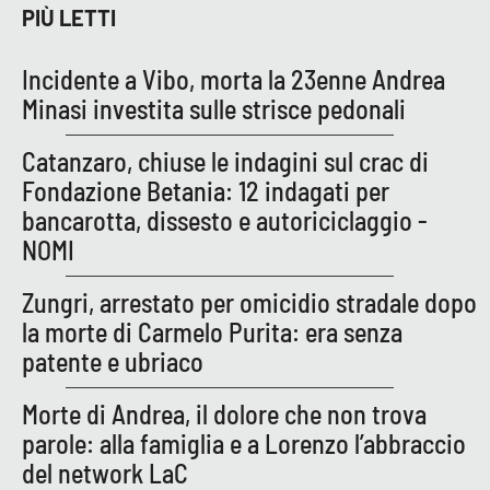
PIÙ LETTI
Parchi Marini Calabria
Incidente a Vibo, morta la 23enne Andrea
Leggendo Alvaro insieme
Minasi investita sulle strisce pedonali
Imprese Di Calabria
Catanzaro, chiuse le indagini sul crac di
Fondazione Betania: 12 indagati per
Le perfidie di Antonella Grippo
bancarotta, dissesto e autoriciclaggio -
Venti di comunicazione
NOMI
Zungri, arrestato per omicidio stradale dopo
la morte di Carmelo Purita: era senza
STREAMING
patente e ubriaco
LaC TV
Morte di Andrea, il dolore che non trova
LaC Network
parole: alla famiglia e a Lorenzo l’abbraccio
del network LaC
LaC OnAir