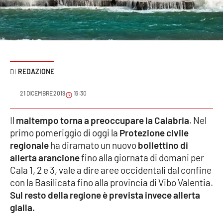
Sanità
Sport
Cultura
REDAZIONE
Podcast
21 DICEMBRE 2019
16:30
Meteo
Il
maltempo torna a preoccupare la Calabria
. Nel
primo pomeriggio di oggi la
Protezione civile
Editoriali
regionale
ha diramato un nuovo
bollettino di
allerta arancione
fino alla giornata di domani per
Cala 1, 2 e 3, vale a dire aree occidentali dal confine
VIDEO
con la Basilicata fino alla provincia di Vibo Valentia.
Ambiente
Sul resto della regione è prevista invece allerta
gialla.
Cronaca