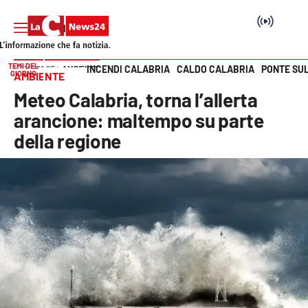
TEMI DEL
INCENDI CALABRIA
CALDO CALABRIA
PONTE SU
HOME PAGE
AMBIENTE
GIORNO
AMBIENTE
Vai
Meteo Calabria, torna l’allerta
SEZIONI
arancione: maltempo su parte
della regione
Cronaca
Politica
Attualità
Economia e lavoro
Italia Mondo