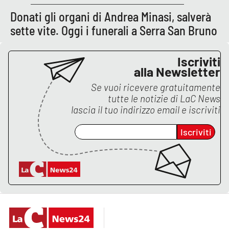
Donati gli organi di Andrea Minasi, salverà
sette vite. Oggi i funerali a Serra San Bruno
EDIZIONI
LOCALI
Iscriviti
Catanzaro
alla Newsletter
Se vuoi ricevere gratuitamente
Crotone
tutte le notizie di
LaC News
lascia il tuo indirizzo email e iscriviti
Vibo Valentia
Iscriviti
Reggio Calabria
Cosenza
Lamezia Terme