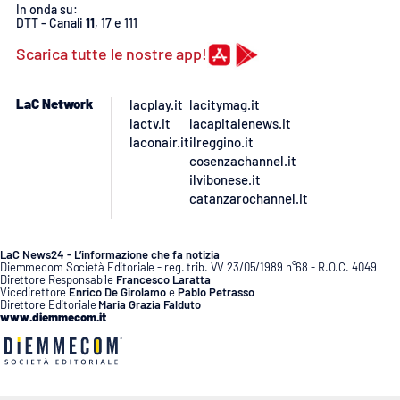
PROGETTI
SPECIALI
In onda su:
DTT - Canali
11
, 17 e 111
Buona Sanità Calabria
Scarica tutte le nostre app!
LaC Network
lacplay.it
lacitymag.it
LA
CALABRIAVISIONE
lactv.it
lacapitalenews.it
laconair.it
ilreggino.it
Destinazioni
cosenzachannel.it
ilvibonese.it
catanzarochannel.it
Eventi
Food
LaC News24 - L’informazione che fa notizia
Diemmecom Società Editoriale - reg. trib. VV 23/05/1989 n°68 - R.O.C. 4049
Direttore Responsabile
Francesco Laratta
Storie
Vicedirettore
Enrico De Girolamo
e
Pablo Petrasso
Direttore Editoriale
Maria Grazia Falduto
www.diemmecom.it
LAC
NETWORK