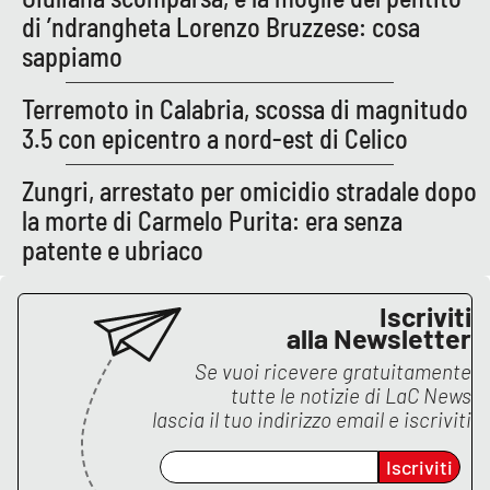
di ’ndrangheta Lorenzo Bruzzese: cosa
sappiamo
EDIZIONI
LOCALI
Terremoto in Calabria, scossa di magnitudo
Catanzaro
3.5 con epicentro a nord-est di Celico
Zungri, arrestato per omicidio stradale dopo
Crotone
la morte di Carmelo Purita: era senza
Vibo Valentia
patente e ubriaco
Reggio Calabria
Iscriviti
alla Newsletter
Cosenza
Se vuoi ricevere gratuitamente
tutte le notizie di
LaC News
Lamezia Terme
lascia il tuo indirizzo email e iscriviti
Iscriviti