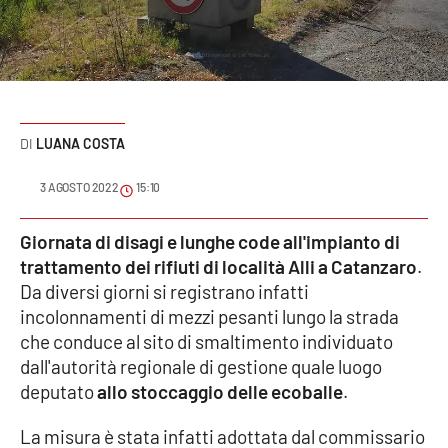
Sanità
Sport
Cultura
LUANA COSTA
Podcast
3 AGOSTO 2022
15:10
Meteo
Giornata di disagi e lunghe code all'impianto di
trattamento dei rifiuti di località Alli a Catanzaro
.
Editoriali
Da diversi giorni si registrano infatti
incolonnamenti di mezzi pesanti lungo la strada
che conduce al sito di smaltimento individuato
VIDEO
dall'autorità regionale di gestione quale luogo
Ambiente
deputato
allo stoccaggio delle ecoballe
.
La misura è stata infatti adottata dal commissario
Cronaca