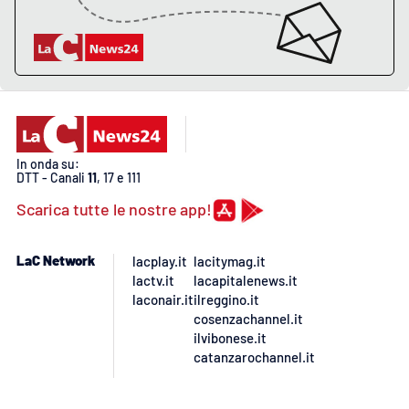
PROGETTI
SPECIALI
Buona Sanità Calabria
LA
CALABRIAVISIONE
Destinazioni
In onda su:
DTT - Canali
11
, 17 e 111
Eventi
Scarica tutte le nostre app!
Food
LaC Network
lacplay.it
lacitymag.it
lactv.it
lacapitalenews.it
Storie
laconair.it
ilreggino.it
cosenzachannel.it
ilvibonese.it
catanzarochannel.it
LAC
NETWORK