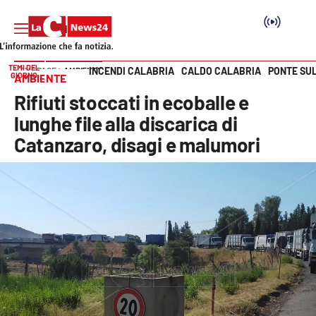
TEMI DEL
INCENDI CALABRIA
CALDO CALABRIA
PONTE SU
HOME PAGE
AMBIENTE
GIORNO
AMBIENTE
Vai
Rifiuti stoccati in ecoballe e
SEZIONI
lunghe file alla discarica di
Catanzaro, disagi e malumori
Cronaca
Politica
Attualità
Economia e lavoro
Italia Mondo