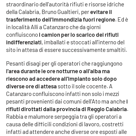
straordinario dell'autorità rifiuti e risorse idriche
della Calabria, Bruno Gualtieri, per
evitare il
Cultura
trasferimento dell'immondizia fuori regione
. Ed è
in località Alli a Catanzaro che da giorni
Economia e Lavoro
confluiscono
i camion per lo scarico dei rifiuti
indifferenziati
, imballati e stoccati all'interno del
Politica
sito in attesa di essere successivamente smaltiti.
Sanità
Pesanti disagi per gli operatori che raggiungono
l'area durante le ore notturne o all'alba ma
Società
riescono ad accedere all'impianto solo dopo
diverse ore di attesa
sotto il sole cocente. A
Sport
Catanzaro confluiscono infatti non solo i mezzi
pesanti provenienti dai comuni dell'Ato ma anche
i
rifiuti dirottati dalla provincia di Reggio Calabria
.
RUBRICHE
Rabbia e malumore serpeggia tra gli operatori a
causa delle difficili condizioni di lavoro, costretti
Good Morning Vietnam
infatti ad attendere anche diverse ore esposti alle