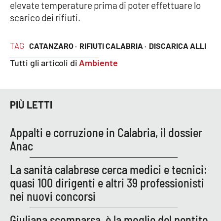
elevate temperature prima di poter effettuare lo
Parchi Marini Calabria
scarico dei rifiuti.
Leggendo Alvaro insieme
TAG
CATANZARO ·
RIFIUTI CALABRIA ·
DISCARICA ALLI
Imprese Di Calabria
Tutti gli articoli di
Ambiente
Le perfidie di Antonella Grippo
PIÙ LETTI
Venti di comunicazione
Appalti e corruzione in Calabria, il dossier
Anac
STREAMING
La sanità calabrese cerca medici e tecnici:
LaC TV
quasi 100 dirigenti e altri 39 professionisti
nei nuovi concorsi
LaC Network
Giuliana scomparsa, è la moglie del pentito
LaC OnAir