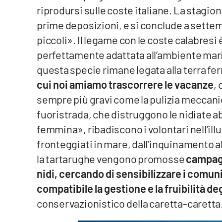
riprodursi sulle coste italiane. La stagion
Reggio Calabria
prime deposizioni, e si conclude a settem
piccoli». Il legame con le coste calabres
Cosenza
perfettamente adattata all’ambiente marin
questa specie rimane legata alla terra fer
Lamezia Terme
cui noi amiamo trascorrere le vacanze
,
sempre più gravi come la pulizia meccanica 
Progetti
speciali
fuoristrada, che distruggono le nidiate a
Buona Sanità Calabria
femmina», ribadiscono i volontari nell’illu
fronteggiati in mare, dall’inquinamento al
La
la tartarughe vengono promosse
campagn
Calabriavisione
nidi, cercando di sensibilizzare i comu
Destinazioni
compatibile la gestione e la fruibilità degl
conservazionistico della caretta-caretta
Eventi