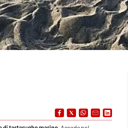
no di tartarughe marine.
Accade nel