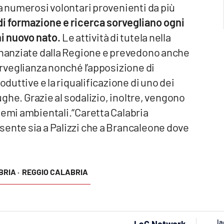
da numerosi volontari provenienti da più
i formazione e ricerca sorvegliano ogni
ni nuovo nato.
Le attività di tutela nella
finanziate dalla Regione e prevedono anche
orveglianza nonché l’apposizione di
oduttive e la riqualificazione di uno dei
rughe. Grazie al sodalizio, inoltre, vengono
temi ambientali.“Caretta Calabria
sente sia a Palizzi che a Brancaleone dove
RIA ·
REGGIO CALABRIA
la