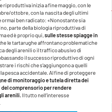
e riproduttiva inizia a fine maggio, con le
bre/ottobre, con la nascita degli ultimi
i è ormai ben radicato: «Nonostante sia
o, parte della biologia riproduttiva di
ma ed è proprio qui,
sulle stesse spiagge in
 che le tartarughe affrontano problematiche
degli arenili o il traffico abusivo di
bbassando il successo riproduttivo di ogni
strare i rischi che s’aggiungono a quelli
la pesca accidentale. Al fine di proteggere
e di monitoraggio e tutela diretta dei
ni del comprensorio per rendere
i arenili.
Il tutto nell’interesse
.