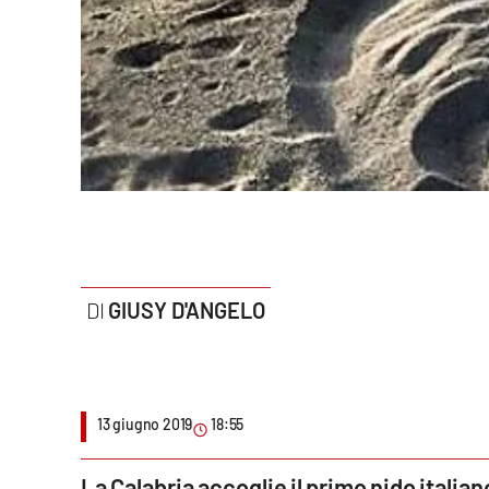
Politica
Sanità
Società
Sport
Rubriche
Good Morning Vietnam
GIUSY D'ANGELO
Parchi Marini Calabria
Leggendo Alvaro insieme
Imprese Di Calabria
13 giugno 2019
18:55
Le perfidie di Antonella Grippo
La Calabria accoglie il primo nido italia