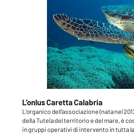
Food
Storie
LaC
Network
Lacplay.it
Lactv.it
Laconair.it
Lacitymag.it
L’onlus Caretta Calabria
L’organico dell’associazione (nata nel 201
Lacapitalenews.it
della Tutela del territorio e del mare, è co
Ilreggino.it
in gruppi operativi di intervento in tutta 