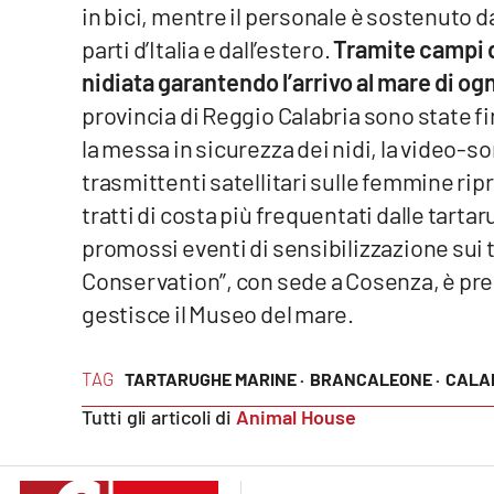
in bici, mentre il personale è sostenuto 
Cosenzachannel.it
parti d’Italia e dall’estero.
Tramite campi d
Ilvibonese.it
nidiata garantendo l’arrivo al mare di og
provincia di Reggio Calabria sono state 
Catanzarochannel.it
la messa in sicurezza dei nidi, la video-s
trasmittenti satellitari sulle femmine ripr
App
tratti di costa più frequentati dalle tarta
Android
promossi eventi di sensibilizzazione sui 
Conservation”, con sede a Cosenza, è pre
Apple
gestisce il Museo del mare.
TAG
TARTARUGHE MARINE ·
BRANCALEONE ·
CALAB
Vai
Tutti gli articoli di
Animal House