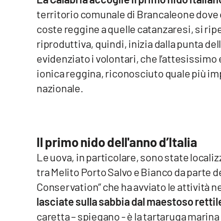
territorio comunale di Brancaleone dove og
Venti di comunicazione
coste reggine a quelle catanzaresi, si ripe
riproduttiva, quindi, inizia dalla punta d
Streaming
evidenziato i volontari, che l’attesissimo 
LaC TV
ionica reggina, riconosciuto quale più imp
nazionale.
LaC Network
LaC OnAir
Il primo nido dell'anno d’Italia
Edizioni
locali
Le uova, in particolare, sono state local
tra Melito Porto Salvo e Bianco da parte d
Catanzaro
Conservation” che ha avviato le attività n
Crotone
lasciate sulla sabbia dal maestoso retti
caretta – spiegano - è la tartaruga marin
Vibo Valentia