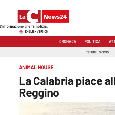
Sezioni
ENGLISH VERSION
Cronaca
CRONACA
POLITICA
AT
Politica
TEMI DEL GIORNO
Attualità
ANIMAL HOUSE
Economia e lavoro
La Calabria piace al
Italia Mondo
Reggino
Sanità
Sport