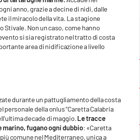
ni anno, grazie a decine di nidi, dalle
te il miracolo della vita. La stagione
ello Stivale. Non un caso, come hanno
evento si sia registrato nel tratto di costa
ortante area di nidificazione a livello
izzate durante un pattugliamento della costa
el personale della onlus “Caretta Calabria
ell’ultima decade di maggio.
Le tracce
le marino, fugano ogni dubbio
: «Caretta
a più comune nel Mediterraneo, unica a