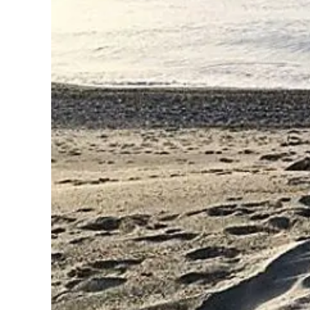
Cultura
Podcast
Meteo
Editoriali
Video
Ambiente
Cronaca
Cultura
Economia e Lavoro