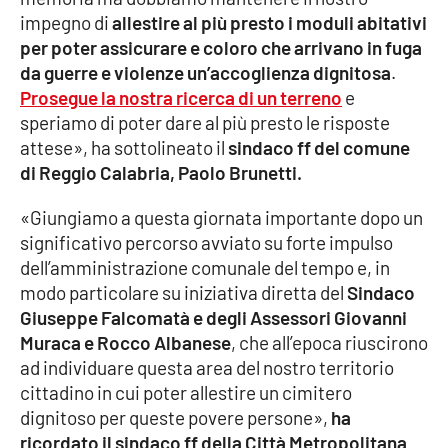
impegno di
allestire al più presto i moduli abitativi
APP
per poter assicurare e coloro che arrivano in fuga
da guerre e violenze un’accoglienza dignitosa
.
Android
Prosegue la nostra ricerca di un terreno
e
speriamo di poter dare al più presto le risposte
Apple
attese», ha sottolineato il
sindaco ff del comune
di Reggio Calabria, Paolo Brunetti.
«Giungiamo a questa giornata importante dopo un
significativo percorso avviato su forte impulso
dell’amministrazione comunale del tempo e, in
modo particolare su iniziativa diretta del
Sindaco
Giuseppe Falcomatà e degli Assessori Giovanni
Muraca e Rocco Albanese
, che all’epoca riuscirono
ad individuare questa area del nostro territorio
cittadino in cui poter allestire un cimitero
dignitoso per queste povere persone»,
ha
ricordato il sindaco ff della Città Metropolitana