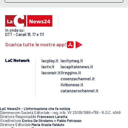
In onda su:
DTT - Canali
11
, 17 e 111
Scarica tutte le nostre app!
LaC Network
lacplay.it
lacitymag.it
lactv.it
lacapitalenews.it
laconair.it
ilreggino.it
cosenzachannel.it
ilvibonese.it
catanzarochannel.it
LaC News24 - L’informazione che fa notizia
Diemmecom Società Editoriale - reg. trib. VV 23/05/1989 n°68 - R.O.C. 4049
Direttore Responsabile
Francesco Laratta
Vicedirettore
Enrico De Girolamo
e
Pablo Petrasso
Direttore Editoriale
Maria Grazia Falduto