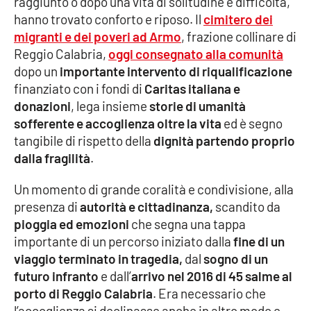
raggiunto o dopo una vita di solitudine e difficoltà,
hanno trovato conforto e riposo. Il
cimitero dei
Cultura
migranti e dei poveri ad Armo
, frazione collinare di
Reggio Calabria,
oggi consegnato alla comunità
Economia e Lavoro
dopo un
importante intervento di riqualificazione
finanziato con i fondi di
Caritas italiana e
Politica
donazioni
, lega insieme
storie di umanità
sofferente e accoglienza oltre la vita
ed è segno
Sanità
tangibile di rispetto della
dignità partendo proprio
dalla fragilità
.
Società
Un momento di grande coralità e condivisione, alla
presenza di
autorità e cittadinanza,
scandito da
Sport
pioggia ed emozioni
che segna una tappa
importante di un percorso iniziato dalla
fine di un
viaggio terminato in tragedia,
dal
sogno di un
RUBRICHE
futuro infranto
e dall’
arrivo nel 2016 di 45 salme al
Good Morning Vietnam
porto di Reggio Calabria
. Era necessario che
l’accoglienza si declinasse anche in altro modo e