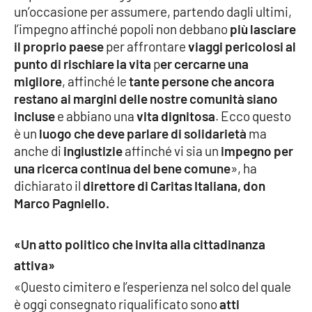
un’occasione per assumere, partendo dagli ultimi,
l’impegno affinché popoli non debbano
più lasciare
il proprio paese
per affrontare
viaggi pericolosi al
EDIZIONI
LOCALI
punto di rischiare la vita
p
er cercarne una
migliore
, affinché le
tante persone che ancora
Catanzaro
restano ai margini delle nostre comunità siano
incluse
e abbiano una
vita dignitosa
. Ecco questo
Crotone
è un
luogo che deve parlare di solidarietà
ma
anche di
ingiustizie
affinché vi sia un
impegno per
Vibo Valentia
una ricerca continua del bene comune
», ha
dichiarato il
direttore di Caritas Italiana, don
Reggio Calabria
Marco Pagniello.
Cosenza
«Un atto politico che invita alla cittadinanza
Lamezia Terme
attiva»
«Questo cimitero e l’esperienza nel solco del quale
è oggi consegnato riqualificato sono
atti