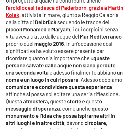
Un progetto al quale ha contribuito anche
l
’arcidiocesi tedesca di Paderborn, grazie a Martin
Kolek,
attivista in mare, giunto a Reggio Calabria
dalla città di
Delbrück
seguendo le tracce dei
piccoli Mohamed e Maryam
, i cui corpicini senza
vita aveva tratto dalle acque del
Mar Mediterraneo
proprio quel
maggio 2016
. In un’occasione così
significativa ha voluto essere presente per
ricordare quanto sia importante che «
queste
persone salvate dalle acque non siano perdute
una seconda volta
e adesso finalmente abbiano
un
nome e un luogo in cui riposare
. Adesso dobbiamo
comunicare e condividere questa esperienza
affinché si possa sollecitare una seria riflessione.
Questa
atmosfera,
queste
storie
e questo
messaggio di speranza
, come anche
questo
monumento e l’idea che possa ispirarne altri in
altri luoghi e in altre città
, devono
circolare,