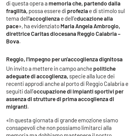
Lacplay.it
di questa opera a
memoria che, partendo dalla
fragilità,
possa essere di
profezia
e di stimolo sul
Lactv.it
tema dell
’accoglienza
e dell’e
ducazione alla
pace
», ha evidenziato
Maria Angela Ambrogio,
Laconair.it
direttrice Caritas diocesana Reggio Calabria –
Bova
.
Lacitymag.it
Reggio, l'impegno per un'accoglienza dignitosa
Lacapitalenews.it
Un invito a mettere in campo anche
politiche
adeguate di accoglienza,
specie alla luce dei
Ilreggino.it
recenti approdi anche al porto di Reggio Calabria e
seguiti dall’
occupazione di impianti sportivi per
Cosenzachannel.it
assenza di strutture di prima accoglienza di
migranti
.
Ilvibonese.it
«In questa giornata di grande emozione siamo
Catanzarochannel.it
consapevoli che non possiamo limitarci alla
memoria ma dobbiamo mantenere il nostro