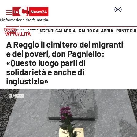
TEMI DEL
INCENDI CALABRIA
CALDO CALABRIA
PONTE SU
HOME PAGE
ATTUALITÀ
GIORNO
ATTUALITÀ
Vai
A Reggio il cimitero dei migranti
SEZIONI
e dei poveri, don Pagniello:
«Questo luogo parli di
Cronaca
solidarietà e anche di
ingiustizie»
Politica
Attualità
Economia e lavoro
Italia Mondo