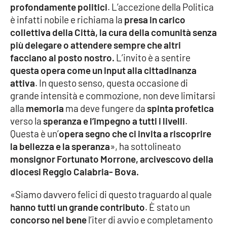
PROGETTI
SPECIALI
profondamente politici
. L’accezione della Politica
è infatti nobile e richiama la
presa in carico
Buona Sanità Calabria
collettiva della Città, la cura della comunità senza
più delegare o attendere sempre che altri
facciano al posto nostro.
L’invito è a sentire
LA
CALABRIAVISIONE
questa opera come un input alla cittadinanza
attiva
. In questo senso, questa occasione di
Destinazioni
grande intensità e commozione, non deve limitarsi
alla
memoria
ma deve fungere da
spinta profetica
Eventi
verso la
speranza e l’impegno a tutti i livelli
.
Questa è un’
opera segno che ci invita a riscoprire
Food
la bellezza e la speranza
», ha sottolineato
monsignor
Fortunato Morrone, arcivescovo della
Storie
diocesi Reggio Calabria- Bova.
«Siamo davvero felici di questo traguardo al quale
LAC
hanno tutti un grande contributo
. È stato un
NETWORK
concorso nel bene
l’iter di avvio e completamento