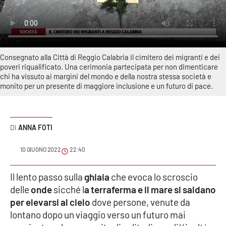
Sanità
Sport
Consegnato alla Città di Reggio Calabria il cimitero dei migranti e dei
Cultura
poveri riqualificato. Una cerimonia partecipata per non dimenticare
chi ha vissuto ai margini del mondo e della nostra stessa società e
Podcast
monito per un presente di maggiore inclusione e un futuro di pace.
Meteo
ANNA FOTI
Editoriali
10 GIUGNO 2022
22:40
VIDEO
Il lento passo sulla
ghiaia
che evoca lo scroscio
delle
onde
sicché l
a terraferma e il mare si saldano
Ambiente
per elevarsi al cielo
dove persone, venute da
lontano dopo un viaggio verso un futuro mai
Cronaca