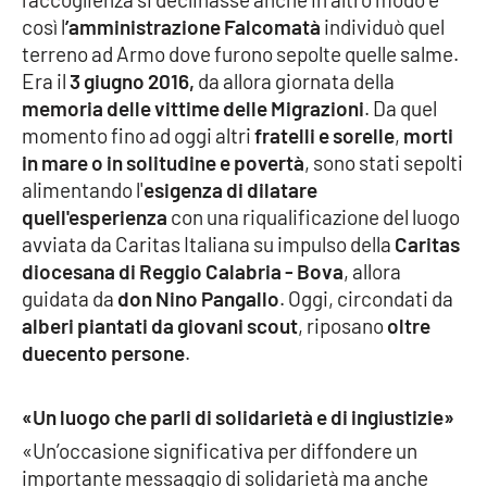
Parchi Marini Calabria
così l
’amministrazione Falcomatà
individuò quel
terreno ad Armo dove furono sepolte quelle salme.
Leggendo Alvaro insieme
Era il
3 giugno 2016,
da allora giornata della
memoria delle vittime delle Migrazioni
. Da quel
Imprese Di Calabria
momento fino ad oggi altri
fratelli e sorelle
,
morti
in mare o in solitudine e povertà
, sono stati sepolti
Le perfidie di Antonella Grippo
alimentando l'
esigenza di dilatare
quell'esperienza
con una riqualificazione del luogo
avviata da Caritas Italiana su impulso della
Venti di comunicazione
Caritas
diocesana di Reggio Calabria - Bova
, allora
guidata da
don Nino Pangallo
. Oggi, circondati da
alberi piantati da giovani scout
, riposano
oltre
STREAMING
duecento persone
.
LaC TV
«Un luogo che parli di solidarietà e di ingiustizie»
LaC Network
«Un’occasione significativa per diffondere un
importante messaggio di solidarietà ma anche
LaC OnAir