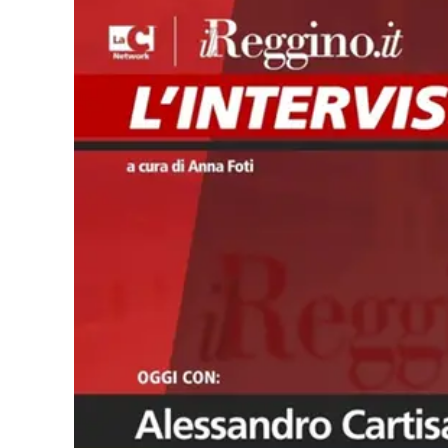
Cultura
Podcast
Meteo
Editoriali
Video
Ambiente
Cronaca
Cultura
Economia e Lavoro