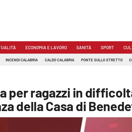
TUALITÀ
ECONOMIA E LAVORO
SANITÀ
SPORT
CUL
INCENDI CALABRIA
CALDO CALABRIA
PONTE SULLO STRETTO
C
a per ragazzi in difficolt
nza della Casa di Benede