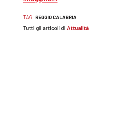
Reggio Calabria
TAG
REGGIO CALABRIA
Tutti gli articoli di
Attualità
Cosenza
Lamezia Terme
Progetti
speciali
Buona Sanità Calabria
La
Calabriavisione
Destinazioni
Eventi