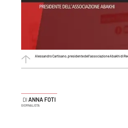
Politica
Sanità
Società
Sport
Alessandro Cartisano, presidente dell'associazione Abakhi di Re
Rubriche
Good Morning Vietnam
Parchi Marini Calabria
Leggendo Alvaro insieme
ANNA FOTI
GIORNALISTA
Imprese Di Calabria
Le perfidie di Antonella Grippo