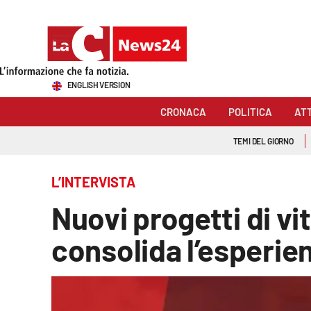
Sezioni
ENGLISH VERSION
Cronaca
CRONACA
POLITICA
AT
Politica
TEMI DEL GIORNO
Attualità
L’INTERVISTA
Economia e lavoro
Nuovi progetti di vit
Italia Mondo
consolida l’esperie
Sanità
Sport