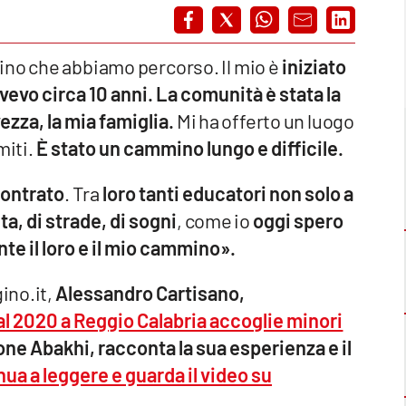
ino che abbiamo percorso. Il mio è
iniziato
evo circa 10 anni.
La comunità è stata la
ezza, la mia famiglia.
Mi ha offerto un luogo
miti.
È stato un cammino lungo e difficile.
contrato
. Tra
loro tanti educatori non solo a
ta, di strade, di sogni
, come io
oggi spero
nte il loro e il mio cammino».
ino.it,
Alessandro Cartisano,
l 2020 a Reggio Calabria accoglie minori
ne Abakhi, racconta la sua esperienza e il
ua a leggere e guarda il video su