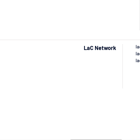
la
LaC Network
la
la