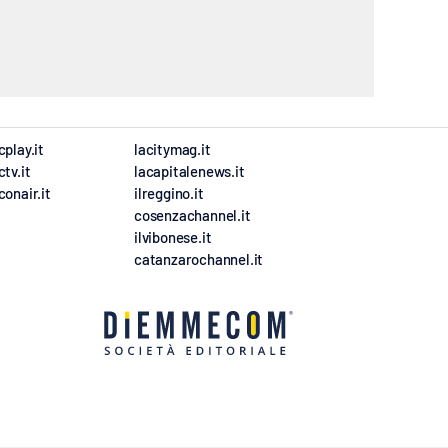
cplay.it
lacitymag.it
ctv.it
lacapitalenews.it
conair.it
ilreggino.it
cosenzachannel.it
ilvibonese.it
catanzarochannel.it