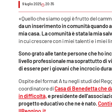
9 luglio 2025
20:35
Venti di comunicazione
«Quello che siamo oggi è frutto del camm
da un inserimento in comunità quando av
Streaming
mia casa. La comunità è stata la mia salv
LaC TV
in cui crescere con i miei talenti e i miei li
LaC Network
Sono grato alle tante persone che ho in
LaC OnAir
livello professionale ma soprattutto di vi
di essere per i giovani che incrocio dura
Edizioni
locali
Ospite del format A tu negli studi del Regg
Catanzaro
coordinatore di
Casa di Benedetta che da
in difficoltà,
e presidente dell’associazio
Crotone
progetto educativo che ne è nato.
Contin
IlReggino.it
Vibo Valentia