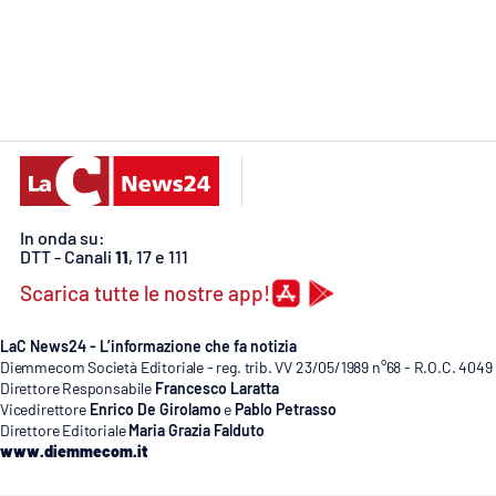
Cosenzachannel.it
Ilvibonese.it
Catanzarochannel.it
App
Android
In onda su:
DTT - Canali
11
, 17 e 111
Apple
Scarica tutte le nostre app!
LaC News24 - L’informazione che fa notizia
Diemmecom Società Editoriale - reg. trib. VV 23/05/1989 n°68 - R.O.C. 4049
Direttore Responsabile
Francesco Laratta
Vai
Vicedirettore
Enrico De Girolamo
e
Pablo Petrasso
Direttore Editoriale
Maria Grazia Falduto
www.diemmecom.it