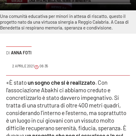
Sanità
Una comunità educativa per minori in attesa di riscatto, questo il
Sport
progetto nato da una virtuosa sinergia a Reggio Calabria. A Casa di
Benedetta si respirano memoria, speranza e condivisione.
Cultura
Podcast
ANNA FOTI
Meteo
2 APRILE 2021
06:35
Editoriali
«È stato
un sogno che si è realizzato
. Con
l’associazione Abakhi ci abbiamo creduto e
concretizzarlo è stato davvero impegnativo. Si
tratta di una struttura di oltre 400 metri quadri,
VIDEO
considerando l’interno e l’esterno, ma soprattutto
Ambiente
è un luogo in cui giovani con un vissuto molto
difficile recuperano serenità, fiducia, speranza. È
Cronaca
dunque
un progetto che non si esaurisce e in cui