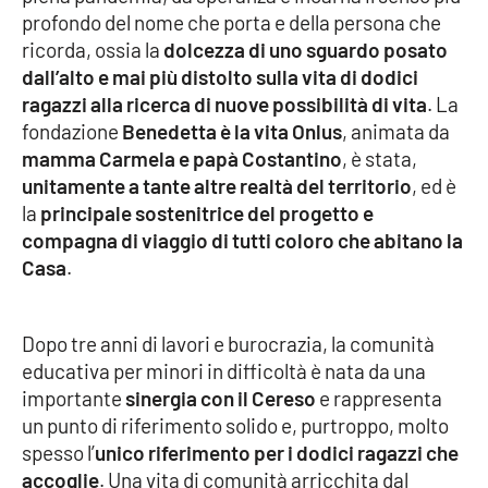
profondo del nome che porta e della persona che
Parchi Marini Calabria
ricorda, ossia la
dolcezza di uno sguardo posato
dall’alto e mai più distolto sulla vita di dodici
Leggendo Alvaro insieme
ragazzi alla ricerca di nuove possibilità di vita
. La
fondazione
Benedetta è la vita Onlus
, animata da
Imprese Di Calabria
mamma Carmela e papà Costantino
, è stata,
unitamente a tante altre realtà del territorio
, ed è
Le perfidie di Antonella Grippo
la
principale sostenitrice del progetto e
compagna di viaggio di tutti coloro che abitano la
Venti di comunicazione
Casa
.
STREAMING
Dopo tre anni di lavori e burocrazia, la comunità
educativa per minori in difficoltà è nata da una
LaC TV
importante
sinergia con il Cereso
e rappresenta
un punto di riferimento solido e, purtroppo, molto
LaC Network
spesso l’
unico riferimento per i dodici ragazzi che
accoglie
. Una vita di comunità arricchita dal
LaC OnAir