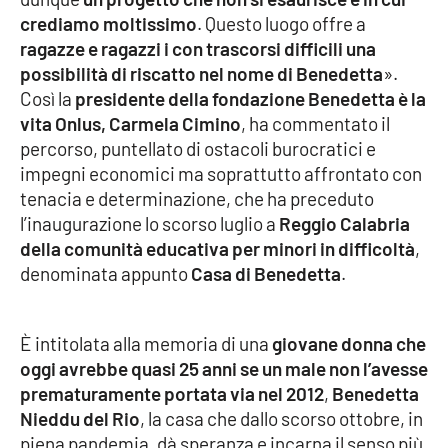
crediamo moltissimo
. Questo luogo offre a
Cultura
ragazze e ragazzi i con trascorsi difficili una
possibilità di riscatto nel nome di Benedetta
».
Economia e Lavoro
Così la
presidente della fondazione Benedetta è la
vita Onlus, Carmela Cimino
, ha commentato il
Politica
percorso, puntellato di ostacoli burocratici e
impegni economici ma soprattutto affrontato con
Sanità
tenacia e determinazione, che ha preceduto
l’inaugurazione lo scorso luglio a
Reggio Calabria
Società
della comunità educativa per minori in difficoltà
,
denominata appunto
Casa di Benedetta
.
Sport
È intitolata alla memoria di una
giovane donna che
oggi avrebbe quasi 25 anni se un male non l’avesse
RUBRICHE
prematuramente portata via nel 2012
,
Benedetta
Good Morning Vietnam
Nieddu del Rio
, la casa che dallo scorso ottobre, in
piena pandemia, dà speranza e incarna il senso più