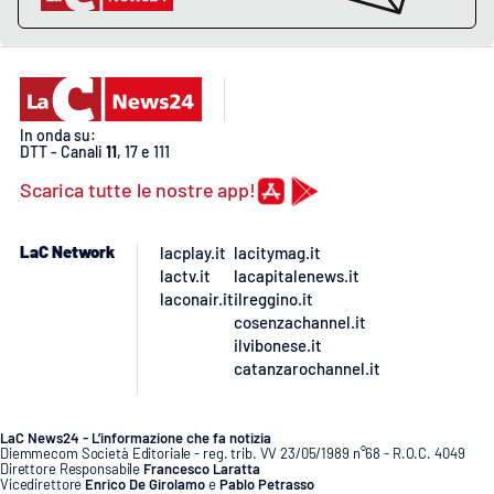
In onda su:
DTT - Canali
11
, 17 e 111
Scarica tutte le nostre app!
LaC Network
lacplay.it
lacitymag.it
lactv.it
lacapitalenews.it
laconair.it
ilreggino.it
cosenzachannel.it
ilvibonese.it
catanzarochannel.it
LaC News24 - L’informazione che fa notizia
Diemmecom Società Editoriale - reg. trib. VV 23/05/1989 n°68 - R.O.C. 4049
Direttore Responsabile
Francesco Laratta
Vicedirettore
Enrico De Girolamo
e
Pablo Petrasso