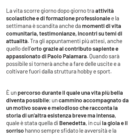
PROGETTI
SPECIALI
La vita scorre giorno dopo giorno tra
attività
Buona Sanità Calabria
scolastiche e di formazione professionale
e la
settimana è scandita anche da
momenti di vita
comunitaria, testimonianze, incontri su temi di
LA
CALABRIAVISIONE
attualità
. Tra gli appuntamenti più attesi, anche
quello dell’
orto grazie al contributo sapiente e
Destinazioni
appassionato di Paolo Palamara
. Quando sarà
possibile si tornerà anche a fare delle uscite e a
Eventi
coltivare fuori dalla struttura hobby e sport.
Food
È un
percorso durante il quale una vita più bella
diventa possibile
Storie
; un
cammino accompagnato da
un motivo soave e melodioso che racconta la
storia di un’altra esistenza breve ma intensa
,
quale è stata quella di
Benedetta
, in cui
la gioia e il
LAC
NETWORK
sorriso
hanno sempre sfidato le avversità e la