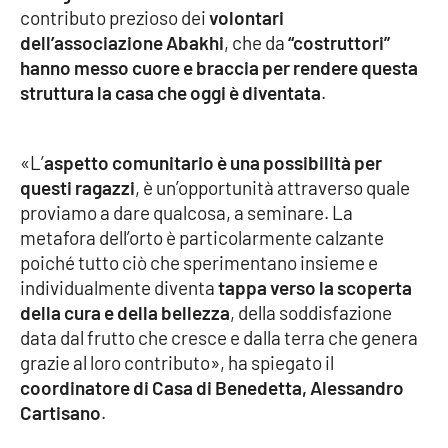
contributo prezioso dei
volontari
dell’associazione Abakhi
, che da
“costruttori”
hanno messo cuore e braccia per rendere questa
EDIZIONI
LOCALI
struttura la casa che oggi è diventata
.
Catanzaro
«L’
aspetto comunitario è una possibilità per
Crotone
questi ragazzi
, è un’opportunità attraverso quale
proviamo a dare qualcosa, a seminare. La
Vibo Valentia
metafora dell’orto è particolarmente calzante
poiché tutto ciò che sperimentano insieme e
Reggio Calabria
individualmente diventa
tappa verso la scoperta
della cura e della bellezza
, della soddisfazione
Cosenza
data dal frutto che cresce e dalla terra che genera
grazie al loro contributo», ha spiegato il
Lamezia Terme
coordinatore di Casa di Benedetta, Alessandro
Cartisano
.