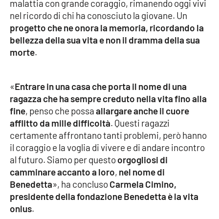
Lacplay.it
malattia con grande coraggio, rimanendo oggi vivi
nel ricordo di chi ha conosciuto la giovane. Un
progetto che ne onora la memoria, ricordando la
Lactv.it
bellezza della sua vita e non il dramma della sua
morte
.
Laconair.it
Lacitymag.it
«
Entrare in una casa che porta il nome di una
ragazza che ha sempre creduto nella vita fino alla
Lacapitalenews.it
fine
, penso che possa
allargare anche il cuore
afflitto da mille difficoltà
. Questi ragazzi
Ilreggino.it
certamente affrontano tanti problemi, però hanno
il coraggio e la voglia di vivere e di andare incontro
Cosenzachannel.it
al futuro. Siamo per questo
orgogliosi di
camminare accanto a loro
,
nel nome di
Ilvibonese.it
Benedetta
», ha concluso
Carmela Cimino,
presidente della fondazione Benedetta è la vita
Catanzarochannel.it
onlus
.