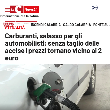
TEMI DEL
INCENDI CALABRIA
CALDO CALABRIA
PONTE SU
HOME PAGE
ATTUALITÀ
GIORNO
ATTUALITÀ
Vai
Carburanti, salasso per gli
SEZIONI
automobilisti: senza taglio delle
accise i prezzi tornano vicino ai 2
Cronaca
euro
Politica
Attualità
Economia e lavoro
Italia Mondo