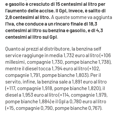
e gasolio è cresciuto di 15 centesimi al litro per
Parchi Marini Calabria
l’aumento delle accise. Il Gpl, invece, è salito di
2,8 centesimi al litro.
A queste somme va aggiunta
Leggendo Alvaro insieme
l’Iva, che conduce a un rincaro finale di 18,3
centesimi al litro su benzina e gasolio, e di 4,3
Imprese Di Calabria
centesimi al litro sul Gpl
.
Le perfidie di Antonella Grippo
Quanto ai prezzi al distributore, la benzina self
service raggiunge in media 1,732 euro al litro (+106
Venti di comunicazione
millesimi, compagnie 1,730, pompe bianche 1,738),
mentre il diesel tocca 1,794 euro al litro (+102,
compagnie 1,791, pompe bianche 1,803). Per il
STREAMING
servito, infine, la benzina sale a 1,891 euro al litro
(+117, compagnie 1,918, pompe bianche 1,820), il
LaC TV
diesel a 1,953 euro al litro (+114, compagnie 1,979,
pompe bianche 1,884) e il Gpl a 0,780 euro al litro
LaC Network
(+15, compagnie 0,790, pompe bianche 0,767).
LaC OnAir