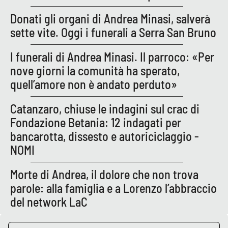
PROGETTI
SPECIALI
Donati gli organi di Andrea Minasi, salverà
Buona Sanità Calabria
sette vite. Oggi i funerali a Serra San Bruno
I funerali di Andrea Minasi. Il parroco: «Per
LA
CALABRIAVISIONE
nove giorni la comunità ha sperato,
quell’amore non è andato perduto»
Destinazioni
Catanzaro, chiuse le indagini sul crac di
Eventi
Fondazione Betania: 12 indagati per
bancarotta, dissesto e autoriciclaggio -
Food
NOMI
Storie
Morte di Andrea, il dolore che non trova
parole: alla famiglia e a Lorenzo l’abbraccio
del network LaC
LAC
NETWORK