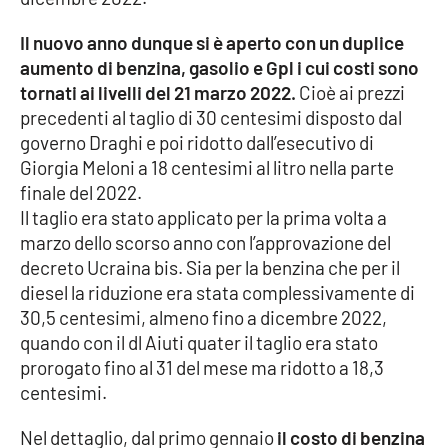
Il nuovo anno dunque si è aperto con un duplice
Cultura
aumento di benzina, gasolio e Gpl i cui costi sono
tornati ai livelli del 21 marzo 2022.
Cioè ai prezzi
Economia e Lavoro
precedenti al taglio di 30 centesimi disposto dal
governo Draghi e poi ridotto dall’esecutivo di
Politica
Giorgia Meloni a 18 centesimi al litro nella parte
finale del 2022.
Sanità
Il taglio era stato applicato per la prima volta a
marzo dello scorso anno con l’approvazione del
Società
decreto Ucraina bis. Sia per la benzina che per il
diesel la riduzione era stata complessivamente di
Sport
30,5 centesimi, almeno fino a dicembre 2022,
quando con il dl Aiuti quater il taglio era stato
prorogato fino al 31 del mese ma ridotto a 18,3
RUBRICHE
centesimi.
Good Morning Vietnam
Nel dettaglio, dal primo gennaio
il costo di benzina