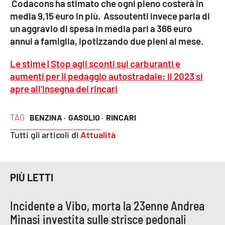
Codacons ha stimato che ogni pieno costerà in
media 9,15 euro in più.
Assoutenti invece parla di
un aggravio di spesa in media pari a 366 euro
EDIZIONI
LOCALI
annui a famiglia, ipotizzando due pieni al mese.
Catanzaro
Le stime | Stop agli sconti sui carburanti e
aumenti per il pedaggio autostradale: il 2023 si
Crotone
apre all’insegna dei rincari
Vibo Valentia
TAG
BENZINA ·
GASOLIO ·
RINCARI
Tutti gli articoli di
Attualità
Reggio Calabria
Cosenza
PIÙ LETTI
Lamezia Terme
Incidente a Vibo, morta la 23enne Andrea
Minasi investita sulle strisce pedonali