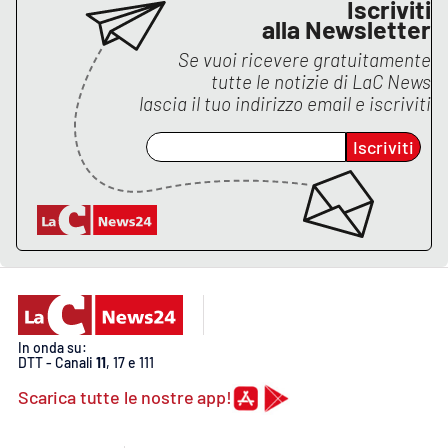
Iscriviti
Lacplay.it
alla Newsletter
Lactv.it
Se vuoi ricevere gratuitamente
tutte le notizie di
LaC News
lascia il tuo indirizzo email e iscriviti
Laconair.it
Iscriviti
Lacitymag.it
Lacapitalenews.it
Ilreggino.it
Cosenzachannel.it
In onda su:
Ilvibonese.it
DTT - Canali
11
, 17 e 111
Scarica tutte le nostre app!
Catanzarochannel.it