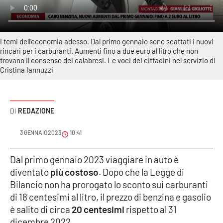
Sanità
Sport
I temi dell’economia adesso. Dal primo gennaio sono scattati i nuovi
rincari per i carburanti. Aumenti fino a due euro al litro che non
Cultura
trovano il consenso dei calabresi. Le voci dei cittadini nel servizio di
Cristina Iannuzzi
Podcast
Meteo
REDAZIONE
Editoriali
3 GENNAIO 2023
10:41
Dal primo gennaio 2023 viaggiare in auto è
diventato
più costoso
. Dopo che la Legge di
VIDEO
Bilancio non ha prorogato lo sconto sui carburanti
Ambiente
di 18 centesimi al litro, il prezzo di benzina e gasolio
è salito di circa
20 centesimi
rispetto al 31
Cronaca
dicembre 2022.