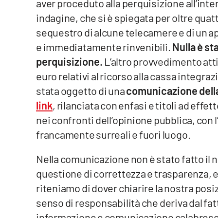
aver proceduto alla perquisizione all’intern
indagine, che si è spiegata per oltre quatt
Venti di comunicazione
sequestro di alcune telecamere e di un ap
e immediatamente rinvenibili.
Nulla è sta
Streaming
perquisizione.
L’altro provvedimento att
LaC TV
euro relativi al ricorso alla cassa integraz
LaC Network
stata oggetto di una
comunicazione dell
link
, rilanciata con enfasi e titoli ad ef
LaC OnAir
nei confronti dell’opinione pubblica, con l’
francamente surreali e fuori luogo.
Edizioni
locali
Nella comunicazione non è stato fatto il 
Catanzaro
questione di correttezza e trasparenza, 
riteniamo di dover chiarire la nostra posiz
Crotone
senso di responsabilità che deriva dal fat
Vibo Valentia
informazione e comunicazione calabrese