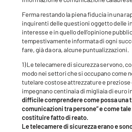
Reggio Calabria
Ferma restando la piena fiducia in una rap
inquirenti delle questioni oggetto delle i
Cosenza
interesse e in quello dell’opinione pubbl
tempestivamente informata di ogni succ
Lamezia Terme
fare, già da ora, alcune puntualizzazioni.
Progetti
1) Le telecamere di sicurezza servono, c
speciali
modo nei settori che si occupano come n
Buona Sanità Calabria
tutelare costose attrezzature e prezios
impegnano centinaia di migliaia di euro i
La
Calabriavisione
difficile comprendere come possa una t
comunicazioni tra persone” e come tale a
Destinazioni
costituire fatto di reato.
Eventi
Le telecamere di sicurezza erano e sono 