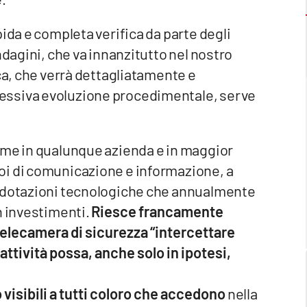
ida e completa verifica da parte degli
ndagini, che va innanzitutto nel nostro
ica, che verrà dettagliatamente e
essiva evoluzione procedimentale, serve
ome in qualunque azienda e in maggior
oi di comunicazione e informazione, a
e dotazioni tecnologiche che annualmente
n investimenti.
Riesce francamente
elecamera di sicurezza “intercettare
ttività possa, anche solo in ipotesi,
visibili a tutti coloro che accedono
nella