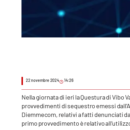
Politica
Sanità
Società
Sport
Rubriche
Good Morning Vietnam
22 novembre 2024
14:26
Parchi Marini Calabria
Nella giornata di ieri la Questura di Vibo
Leggendo Alvaro insieme
provvedimenti di sequestro emessi dall’Au
Imprese Di Calabria
Diemmecom, relativi a fatti denunciati da 
primo provvedimento è relativo all’utilizz
Le perfidie di Antonella Grippo