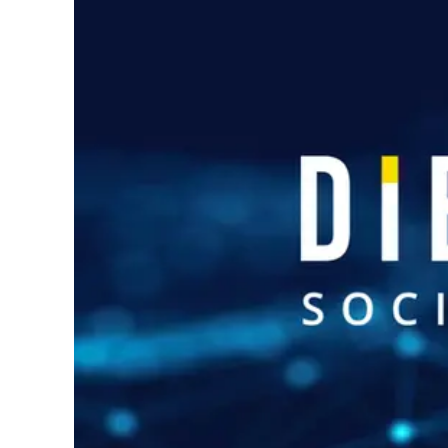
Cultura
Podcast
Meteo
Editoriali
Video
Ambiente
Cronaca
Cultura
Economia e Lavoro