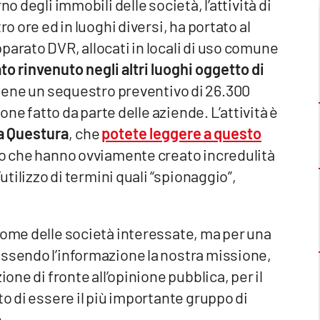
o degli immobili delle società, l’attività di
ro ore ed in luoghi diversi, ha portato al
parato DVR, allocati in locali di uso comune
to rinvenuto negli altri luoghi oggetto di
iene un sequestro preventivo di 26.300
ione fatto da parte delle aziende. L’attività è
a Questura
, che
potete leggere a questo
fetto che hanno ovviamente creato incredulità
utilizzo di termini quali “spionaggio”,
nome delle società interessate, ma per una
essendo l’informazione la nostra missione,
ione di fronte all’opinione pubblica, per il
to di essere il più importante gruppo di
.