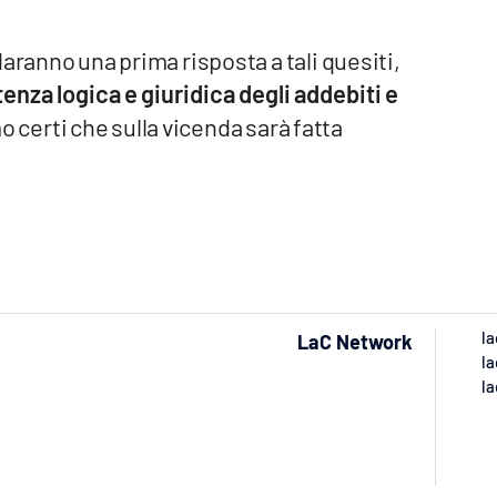
aranno una prima risposta a tali quesiti,
tenza logica e giuridica degli addebiti e
 certi che sulla vicenda sarà fatta
la
LaC Network
la
la