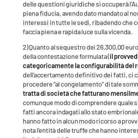
delle questioni giuridiche si occuperà l’A
Cosenzachannel.it
piena fiducia, avendo dato mandato al nostr
Ilvibonese.it
interessi in tutte le sedi, ribadendo che
faccia piena e rapida luce sulla vicenda.
Catanzarochannel.it
2) Quanto al sequestro dei 26.300,00 euro
App
della contestazione formulata (
il provve
categoricamente la configurabilità del r
Android
dell’accertamento definitivo dei fatti, ci 
Apple
procedere “al congelamento” di tale somm
tratta di società che fatturano mensilme
comunque modo di comprendere quale sia 
fatti ancora indagati allo stato embrionale
Vai
hanno fatto in alcun modo ricorso a provvid
nota l’entità delle truffe che hanno intere