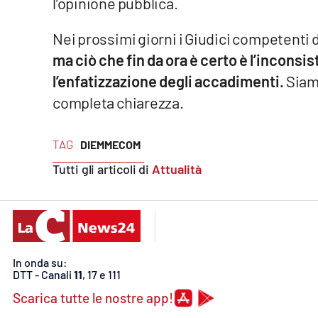
l’opinione pubblica.
Privacy
Nei prossimi giorni i Giudici competenti d
Cookie policy
ma ciò che fin da ora è certo è l’inconsis
l’enfatizzazione degli accadimenti.
Siamo
Note legali
completa chiarezza.
TAG
DIEMMECOM
Tutti gli articoli di
Attualità
In onda su:
DTT - Canali
11
, 17 e 111
Scarica tutte le nostre app!