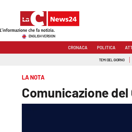
Sezioni
ENGLISH VERSION
Cronaca
CRONACA
POLITICA
AT
Politica
TEMI DEL GIORNO
Attualità
LA NOTA
Economia e lavoro
Comunicazione de
Italia Mondo
Sanità
Sport