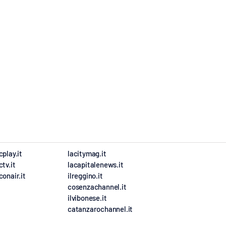
cplay.it
lacitymag.it
ctv.it
lacapitalenews.it
conair.it
ilreggino.it
cosenzachannel.it
ilvibonese.it
catanzarochannel.it