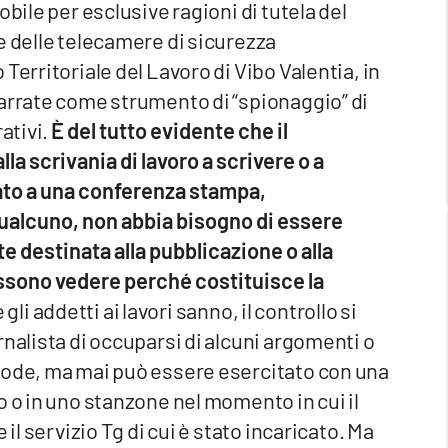
bile per esclusive ragioni di tutela del
e delle telecamere di sicurezza
Territoriale del Lavoro di Vibo Valentia, in
narrate come strumento di “spionaggio” di
ativi.
È del tutto evidente che il
lla scrivania di lavoro a scrivere o a
ato a una conferenza stampa,
ualcuno, non abbia bisogno di essere
te destinata alla pubblicazione o alla
possono vedere perché costituisce la
gli addetti ai lavori sanno, il controllo si
rnalista di occuparsi di alcuni argomenti o
mode, ma mai può essere esercitato con una
o o in uno stanzone nel momento in cui il
il servizio Tg di cui è stato incaricato. Ma