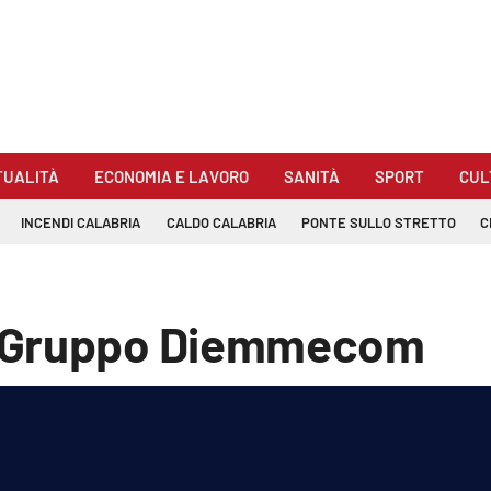
TUALITÀ
ECONOMIA E LAVORO
SANITÀ
SPORT
CUL
INCENDI CALABRIA
CALDO CALABRIA
PONTE SULLO STRETTO
C
l Gruppo Diemmecom