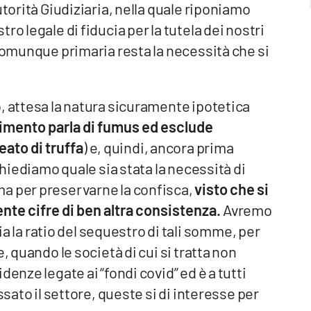
utorità Giudiziaria, nella quale riponiamo
o legale di fiducia per la tutela dei nostri
 comunque primaria resta la necessità che si
, attesa la natura sicuramente ipotetica
dimento parla di fumus ed esclude
eato di truffa
) e, quindi, ancora prima
chiediamo quale sia stata la necessità di
a per preservarne la confisca,
visto che si
nte cifre di ben altra consistenza.
Avremo
la ratio del sequestro di tali somme, per
, quando le società di cui si tratta non
enze legate ai “fondi covid” ed è a tutti
ssato il settore, queste si di interesse per