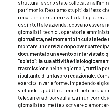
struttura, e sono state collocate nell’immo
Food
patrimonio. Restiamo stupiti dal fatto ch
Storie
regolarmente autorizzate dall’Ispettorato 
uso in tutte le aziende, possano essere 
LaC
giornalisti, tecnici, operatori e amministr
Network
giornalista, nel momento in cui si siede a
Lacplay.it
montare un servizio dopo aver partecip
documentato un evento o intervistato q
Lactv.it
“spiato”: la sua attività è fisiologicamen
Laconair.it
trasmissione nei telegiornali, tutti la 
risultante di un lavoro redazionale
. Come 
Lacitymag.it
esercita in varie forme, impedendo al gio
vietando la pubblicazione di notizie sco
Lacapitalenews.it
telecamera di sorveglianza in un corridoi
Ilreggino.it
giornalista si mette a scrivere o a montare 