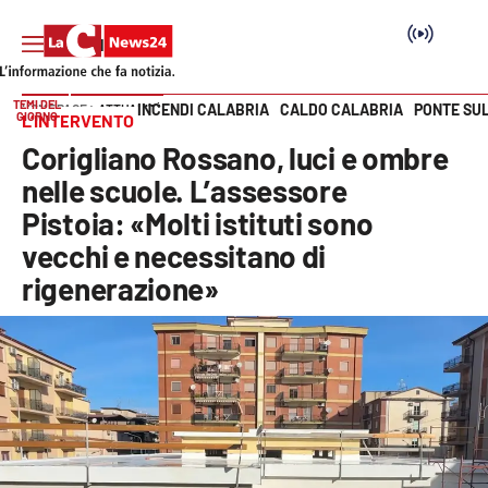
TEMI DEL
INCENDI CALABRIA
CALDO CALABRIA
PONTE SU
HOME PAGE
ATTUALITÀ
GIORNO
L’INTERVENTO
Vai
Corigliano Rossano, luci e ombre
SEZIONI
nelle scuole. L’assessore
Pistoia: «Molti istituti sono
Cronaca
vecchi e necessitano di
rigenerazione»
Politica
Attualità
Economia e lavoro
Italia Mondo