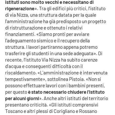
istituti sono molto vecchi e necessitano di
rigenerazione
». Tra gli edifici più critici, l'istituto
APP
di via Nizza, una struttura datata per la quale
l'amministrazione ha già predisposto un progetto
Android
di ristrutturazione e ottenuto i relativi
finanziamenti. «Siamo pronti per avviare
Apple
l'adeguamento sismico e il recupero della
struttura. I lavori partiranno appena potremo
trasferire gli studenti in una sede adeguata». Di
recente, l'istituto Via Nizza ha subito carenze
d'acqua e conseguenti difficoltà con il
riscaldamento. «L'amministrazione è intervenuta
tempestivamente», sottolinea Pistoia. «Non si
possono effettuare lavori con i bambini presenti,
per questo
è stato necessario chiudere l'istituto
per alcuni giorni
». Anche altri istituti del territorio
presentano criticità. «Gli istituti comprensivi
Toscano e altri plessi di Corigliano e Rossano