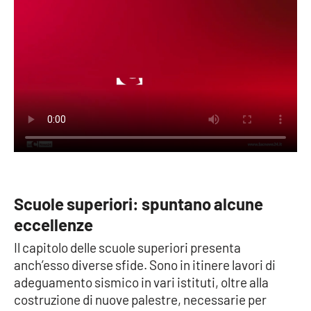
EDIZIONI
LOCALI
Catanzaro
Crotone
Vibo Valentia
Reggio Calabria
Scuole superiori: spuntano alcune
eccellenze
Cosenza
Il capitolo delle scuole superiori presenta
Lamezia Terme
anch’esso diverse sfide. Sono in itinere lavori di
adeguamento sismico in vari istituti, oltre alla
costruzione di nuove palestre, necessarie per