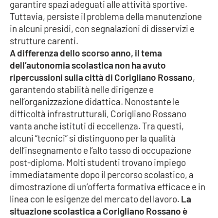
PROGETTI
garantire spazi adeguati alle attività sportive.
SPECIALI
Tuttavia, persiste il problema della manutenzione
Buona Sanità Calabria
in alcuni presidi, con segnalazioni di disservizi e
strutture carenti.
A differenza dello scorso anno, il tema
LA
CALABRIAVISIONE
dell’autonomia scolastica non ha avuto
ripercussioni sulla città di Corigliano Rossano
,
Destinazioni
garantendo stabilità nelle dirigenze e
nell’organizzazione didattica. Nonostante le
Eventi
difficoltà infrastrutturali, Corigliano Rossano
vanta anche istituti di eccellenza. Tra questi,
Food
alcuni “tecnici” si distinguono per la qualità
dell’insegnamento e l’alto tasso di occupazione
Storie
post-diploma. Molti studenti trovano impiego
immediatamente dopo il percorso scolastico, a
dimostrazione di un’offerta formativa efficace e in
LAC
linea con le esigenze del mercato del lavoro.
La
NETWORK
situazione scolastica a Corigliano Rossano è