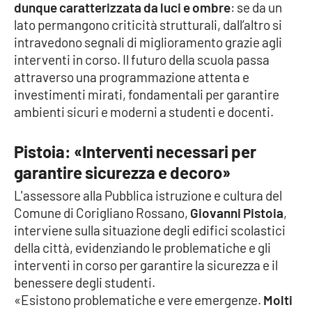
Lacplay.it
dunque caratterizzata da luci e ombre
: se da un
lato permangono criticità strutturali, dall’altro si
Lactv.it
intravedono segnali di miglioramento grazie agli
interventi in corso. Il futuro della scuola passa
Laconair.it
attraverso una programmazione attenta e
investimenti mirati, fondamentali per garantire
Lacitymag.it
ambienti sicuri e moderni a studenti e docenti.
Lacapitalenews.it
Pistoia: «Interventi necessari per
garantire sicurezza e decoro»
Ilreggino.it
L'assessore alla Pubblica istruzione e cultura del
Comune di Corigliano Rossano,
Giovanni Pistoia
,
Cosenzachannel.it
interviene sulla situazione degli edifici scolastici
della città, evidenziando le problematiche e gli
Ilvibonese.it
interventi in corso per garantire la sicurezza e il
benessere degli studenti.
Catanzarochannel.it
«Esistono problematiche e vere emergenze.
Molti