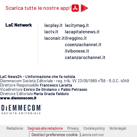
Scarica tutte le nostre app!
LaC Network
lacplay.it
lacitymag.it
lactv.it
lacapitalenews.it
laconair.it
ilreggino.it
cosenzachannel.it
ilvibonese.it
catanzarochannel.it
LaC News24 - L’informazione che fa notizia
Diemmecom Società Editoriale - reg. trib. VV 23/05/1989 n°68 - R.O.C. 4049
Direttore Responsabile
Francesco Laratta
Vicedirettore
Enrico De Girolamo
e
Pablo Petrasso
Direttore Editoriale
Maria Grazia Falduto
www.diemmecom.it
Redazione
Segnala alla redazione
Privacy
Cookie policy
Note legali
Gestisci preferenze cookie
Lavora con noi