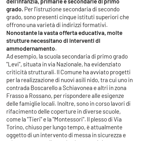
dell'infanzia, primarie e secondarie di primo
grado.
Per l'istruzione secondaria di secondo
Cultura
grado, sono presenti cinque istituti superiori che
offrono una varietà di indirizzi formativi.
Economia e Lavoro
Nonostante la vasta offerta educativa, molte
strutture necessitano di interventi di
Politica
ammodernamento
.
Ad esempio, la scuola secondaria di primo grado
Sanità
"Levi", situata in via Nazionale, ha evidenziato
criticità strutturali. Il Comune ha avviato progetti
Società
per la realizzazione di nuovi asili nido, tra cui uno in
contrada Boscarello a Schiavonea e altri in zona
Sport
Frasso a Rossano, per rispondere alle esigenze
delle famiglie locali. Inoltre, sono in corso lavori di
rifacimento delle coperture in diverse scuole,
RUBRICHE
come la "Tieri" e la "Montessori". Il plesso di Via
Torino, chiuso per lungo tempo, è attualmente
Good Morning Vietnam
oggetto di un intervento di messa in sicurezza e