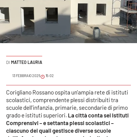
Sanità
Sport
Cultura
Podcast
MATTEO LAURIA
Meteo
13 FEBBRAIO 2025
15:02
Editoriali
Corigliano Rossano ospita un'ampia rete di istituti
scolastici, comprendente plessi distribuiti tra
VIDEO
scuole dell'infanzia, primarie, secondarie di primo
grado e istituti superiori.
La città conta sei Istituti
Ambiente
Comprensivi – e settanta plessi scolastici –
ciascuno dei quali gestisce diverse scuole
Cronaca