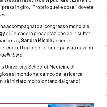
presa in giro. "Proprio quelle cose lì dovete
.».
e ha accompagnato al congresso mondiale
ogy
di Chicago la presentazione dei risultati
 pancreas,
Sandra Misale
ancora si
, con tutti in piedi, ci sono passati davanti
 della Sera
.
s University School of Medicine di
igiose al mondo nel campo della ricerca
n lì è iniziato molto lontano dai grandi