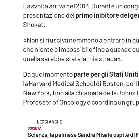
La svolta arriva nel 2013. Durante un cong
Food
presentazione del
primo inibitore del 
Storie
Shokat.
«Non si riusciva nemmeno a entrare in quel
LaC
Network
che niente è impossibile fino a quando q
Lacplay.it
quella sarebbe stata la mia strada».
Lactv.it
Da quel momento
parte per gli Stati Uniti
la Harvard Medical School di Boston, poi 
Laconair.it
New York, fino alla chiamata della Johns 
Lacitymag.it
Professor of Oncology e coordina un grup
Lacapitalenews.it
SOCIETÀ
Ilreggino.it
Scienza, la palmese Sandra Misale ospite di F