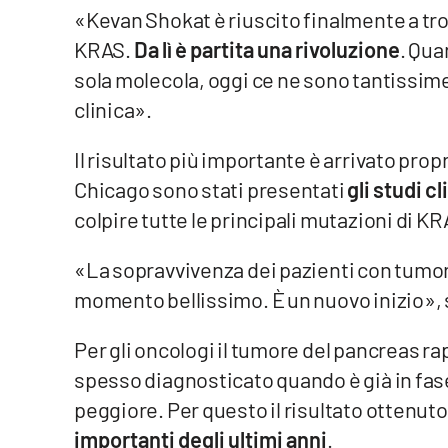
«Kevan Shokat è riuscito finalmente a tro
Privacy
KRAS.
Da lì è partita una rivoluzione
. Qua
sola molecola, oggi ce ne sono tantissim
Cookie policy
clinica».
Note legali
Il risultato più importante è arrivato pro
Chicago sono stati presentati
gli studi cl
colpire tutte le principali mutazioni di KR
«La sopravvivenza dei pazienti con tumor
momento bellissimo. È un nuovo inizio», 
Per gli oncologi il tumore del pancreas rap
spesso diagnosticato quando è già in fase
peggiore. Per questo il risultato ottenut
importanti degli ultimi anni
.