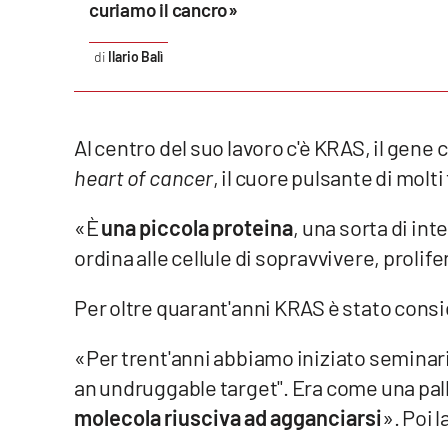
curiamo il cancro»
Cosenzachannel.it
Ilario Balì
Ilvibonese.it
Catanzarochannel.it
Al centro del suo lavoro c'è KRAS, il gene
heart of cancer
, il cuore pulsante di molti
App
Android
«È
una piccola proteina
, una sorta di in
ordina alle cellule di sopravvivere, proli
Apple
Per oltre quarant'anni KRAS è stato cons
«Per trent'anni abbiamo iniziato seminari e
Vai
an undruggable target". Era come una palli
molecola riusciva ad agganciarsi
». Poi 