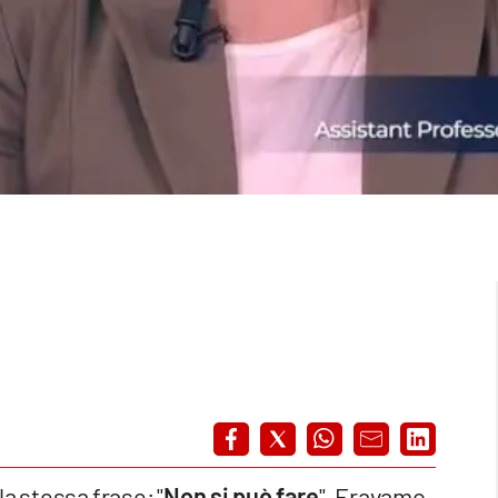
a stessa frase: "
Non si può fare
". Eravamo