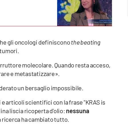
 che gli oncologi definiscono
the beating
 tumori.
terruttore molecolare. Quando resta acceso,
ferare e metastatizzare».
iderato un bersaglio impossibile.
 articoli scientifici con la frase "KRAS is
na liscia ricoperta d'olio:
nessuna
la ricerca ha cambiato tutto.