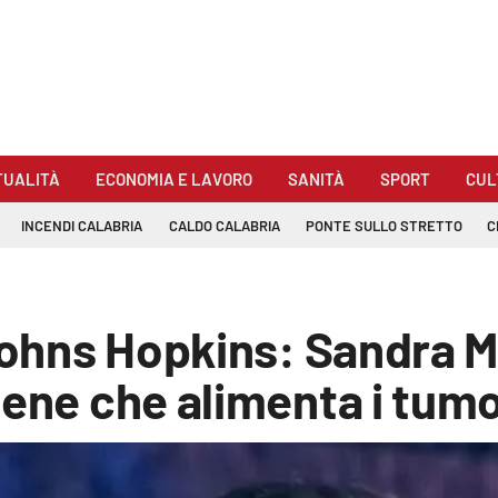
TUALITÀ
ECONOMIA E LAVORO
SANITÀ
SPORT
CUL
INCENDI CALABRIA
CALDO CALABRIA
PONTE SULLO STRETTO
C
Johns Hopkins: Sandra Mi
gene che alimenta i tumo