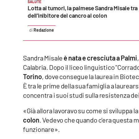
SALUTE
Lotta ai tumori, la palmese Sandra Misale tra 
Reggio Calabria
dell’inibitore del cancro al colon
Cosenza
Redazione
Lamezia Terme
Sandra Misale
è nata e cresciuta a Palmi
Progetti
Calabria. Dopo il liceo linguistico "Corrado
speciali
Torino
, dove consegue la laurea in Biotec
Buona Sanità Calabria
È tra le prime della sua famiglia a laurears
concentra i suoi studi sulla resistenza dei
La
Calabriavisione
«Già allora lavoravo su come si sviluppa la
Destinazioni
colon
. Vedevo che quando c'era questa m
funzionare».
Eventi