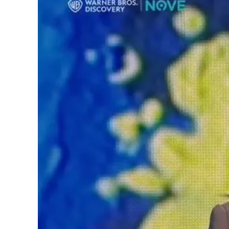
Cultura
Podcast
Meteo
Editoriali
Video
Ambiente
Cronaca
Cultura
Economia e Lavoro