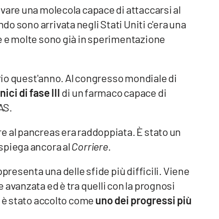
vare una molecola capace di attaccarsi al
ndo sono arrivata negli Stati Uniti c'era una
e e molte sono già in sperimentazione
prio quest'anno. Al congresso mondiale di
inici di fase III
di un farmaco capace di
AS.
e al pancreas era raddoppiata. È stato un
spiega ancora al
Corriere
.
presenta una delle sfide più difficili. Viene
 avanzata ed è tra quelli con la prognosi
o è stato accolto come
uno dei progressi più