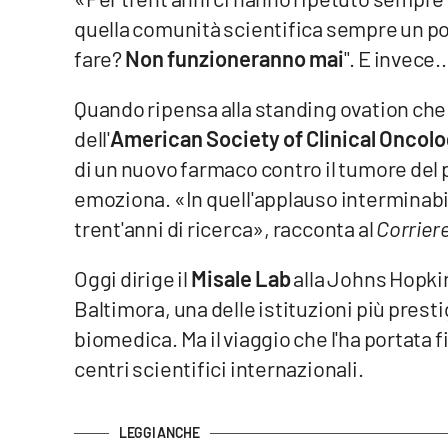
quella comunità scientifica sempre un po' 
Venti di comunicazione
fare?
Non funzioneranno mai
". E invece..
Streaming
Quando ripensa alla standing ovation ch
LaC TV
dell'
American Society of Clinical Oncol
di un nuovo farmaco contro il tumore del
LaC Network
emoziona. «In quell'applauso interminabile
trent'anni di ricerca», racconta al
Corriere
LaC OnAir
Oggi dirige il
Misale Lab
alla Johns Hopkin
Edizioni
Baltimora, una delle istituzioni più prest
locali
biomedica. Ma il viaggio che l'ha portata fi
Catanzaro
centri scientifici internazionali.
Crotone
Vibo Valentia