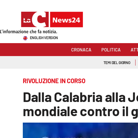
Sezioni
ENGLISH VERSION
Cronaca
CRONACA
POLITICA
AT
Politica
TEMI DEL GIORNO
Attualità
RIVOLUZIONE IN CORSO
Economia e lavoro
Dalla Calabria alla 
Italia Mondo
mondiale contro il 
Sanità
Sport