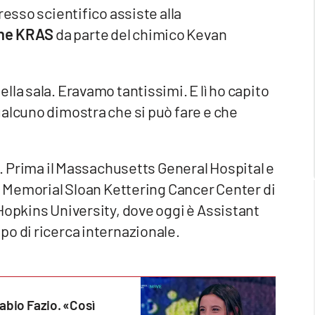
resso scientifico assiste alla
gene KRAS
da parte del chimico Kevan
la sala. Eravamo tantissimi. E lì ho capito
ualcuno dimostra che si può fare e che
. Prima il Massachusetts General Hospital e
il Memorial Sloan Kettering Cancer Center di
Hopkins University, dove oggi è Assistant
po di ricerca internazionale.
abio Fazio. «Così