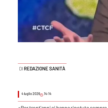
Politica
Sanità
Società
Sport
Rubriche
Good Morning Vietnam
REDAZIONE SANITÀ
Parchi Marini Calabria
Leggendo Alvaro insieme
Imprese Di Calabria
4 luglio 2026
14:14
Le perfidie di Antonella Grippo
«Per trent'anni ci hanno ripetuto sempre l