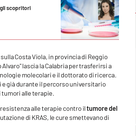
gli scopritori
, sulla Costa Viola, in provincia di Reggio
 Alvaro" lascia la Calabria per trasferirsi a
nologie molecolari e il dottorato di ricerca.
i e già durante il percorso universitario
 tumori alle terapie.
 resistenza alle terapie contro il
tumore del
utazione di KRAS, le cure smettevano di