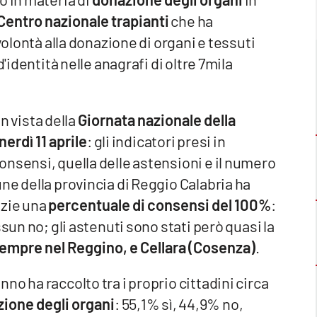
Centro nazionale trapianti
che ha
volontà alla donazione di organi e tessuti
'identità nelle anagrafi di oltre 7mila
in vista della
Giornata nazionale della
erdì 11 aprile
: gli indicatori presi in
nsensi, quella delle astensioni e il numero
ne della provincia di Reggio Calabria ha
azie una
percentuale di consensi del 100%
:
sun no; gli astenuti sono stati però quasi la
sempre nel Reggino, e Cellara (Cosenza)
.
o ha raccolto tra i proprio cittadini circa
zione degli organi
: 55,1% sì, 44,9% no,