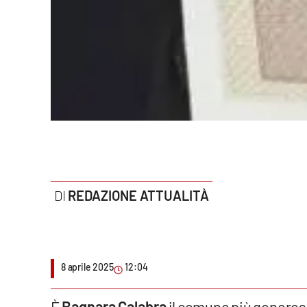
Politica
Sanità
Società
Sport
Rubriche
Good Morning Vietnam
REDAZIONE ATTUALITÀ
Parchi Marini Calabria
Leggendo Alvaro insieme
Imprese Di Calabria
8 aprile 2025
12:04
Le perfidie di Antonella Grippo
È
Bagnara Calabra
il comune più generoso