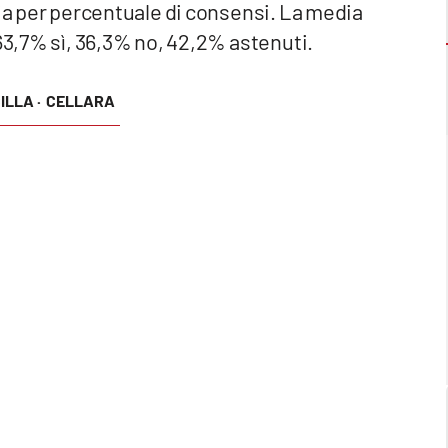
lia per percentuale di consensi. La media
 63,7% sì, 36,3% no, 42,2% astenuti.
ILLA ·
CELLARA