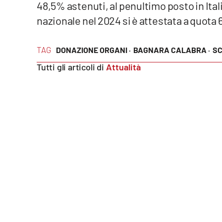
48,5% astenuti, al penultimo posto in Ita
nazionale nel 2024 si è attestata a quota
Reggio Calabria
Cosenza
TAG
DONAZIONE ORGANI ·
BAGNARA CALABRA ·
SC
Tutti gli articoli di
Attualità
Lamezia Terme
Progetti
speciali
Buona Sanità Calabria
La
Calabriavisione
Destinazioni
Eventi