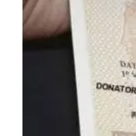
Cultura
Podcast
Meteo
Editoriali
Video
Ambiente
Cronaca
Cultura
Economia e Lavoro