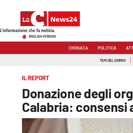
Sezioni
ENGLISH VERSION
Cronaca
CRONACA
POLITICA
AT
Politica
TEMI DEL GIORNO
Attualità
IL REPORT
Economia e lavoro
Donazione degli org
Italia Mondo
Calabria: consensi 
Sanità
Sport