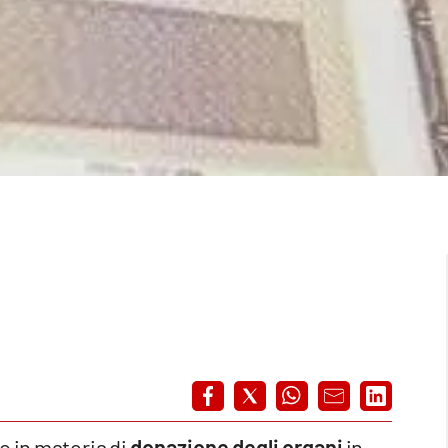
 in materia di
donazione degli organi
in