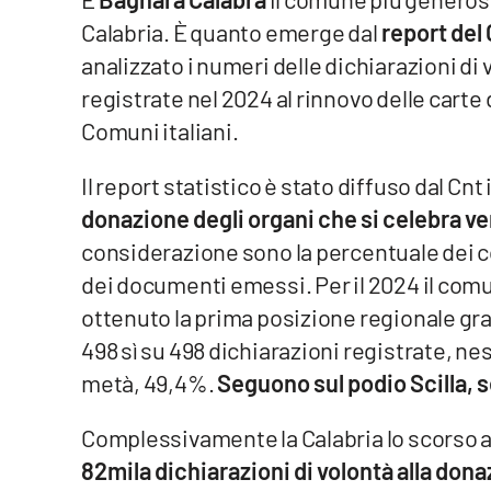
Calabria. È quanto emerge dal
report del 
Venti di comunicazione
analizzato i numeri delle dichiarazioni di 
registrate nel 2024 al rinnovo delle carte d
Streaming
Comuni italiani.
LaC TV
Il report statistico è stato diffuso dal Cnt 
LaC Network
donazione degli organi che si celebra ven
considerazione sono la percentuale dei co
LaC OnAir
dei documenti emessi. Per il 2024 il comu
ottenuto la prima posizione regionale gr
Edizioni
locali
498 sì su 498 dichiarazioni registrate, nes
metà, 49,4%.
Seguono sul podio Scilla, 
Catanzaro
Crotone
Complessivamente la Calabria lo scorso ann
82mila dichiarazioni di volontà alla dona
Vibo Valentia