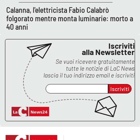
PROGETTI
SPECIALI
Calanna, l'elettricista Fabio Calabrò
Buona Sanità Calabria
folgorato mentre monta luminarie: morto a
40 anni
LA
CALABRIAVISIONE
Iscriviti
alla Newsletter
Destinazioni
Se vuoi ricevere gratuitamente
tutte le notizie di
LaC News
Eventi
lascia il tuo indirizzo email e iscriviti
Food
Iscriviti
Storie
LAC
NETWORK