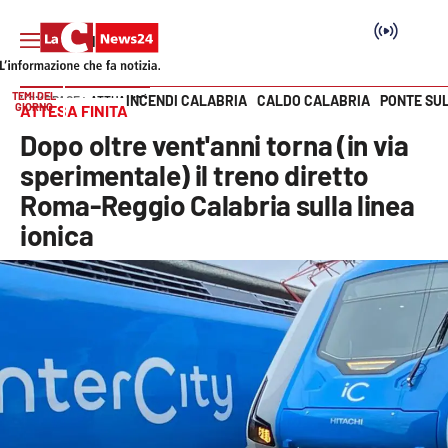
TEMI DEL
INCENDI CALABRIA
CALDO CALABRIA
PONTE SU
HOME PAGE
ATTUALITÀ
GIORNO
ATTESA FINITA
Vai
Dopo oltre vent'anni torna (in via
SEZIONI
sperimentale) il treno diretto
Roma-Reggio Calabria sulla linea
Cronaca
ionica
Politica
Attualità
Economia e lavoro
Italia Mondo