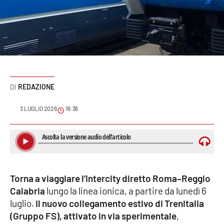
Sanità
Sport
Cultura
Podcast
REDAZIONE
Meteo
3 LUGLIO 2026
16:36
Editoriali
VIDEO
Torna a viaggiare l’Intercity diretto Roma–Reggio
Calabria
lungo la linea ionica, a partire da lunedì 6
Ambiente
luglio.
Il nuovo collegamento estivo di Trenitalia
(Gruppo FS), attivato in via sperimentale
,
Cronaca