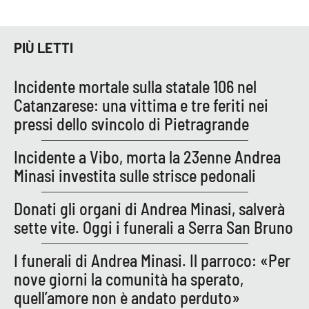
PIÙ LETTI
EDIZIONI
LOCALI
Catanzaro
Incidente mortale sulla statale 106 nel
Catanzarese: una vittima e tre feriti nei
Crotone
pressi dello svincolo di Pietragrande
Vibo Valentia
Incidente a Vibo, morta la 23enne Andrea
Minasi investita sulle strisce pedonali
Reggio Calabria
Donati gli organi di Andrea Minasi, salverà
Cosenza
sette vite. Oggi i funerali a Serra San Bruno
I funerali di Andrea Minasi. Il parroco: «Per
Lamezia Terme
nove giorni la comunità ha sperato,
quell’amore non è andato perduto»