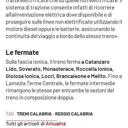
tratte elettrificate che su quelle non elettrificate. Il
Parchi Marini Calabria
sistema di trazione consente infatti di ricorrere
all’alimentazione elettrica dove disponibile e di
Leggendo Alvaro insieme
proseguire sulle linee non elettrificate utilizzando il
motore diesel oppure le batterie, assicurando la
Imprese Di Calabria
continuità del viaggio a bordo dello stesso treno».
Le perfidie di Antonella Grippo
Le fermate
Sulla fascia ionica, il treno ferma
a Catanzaro
Venti di comunicazione
Lido, Soverato, Monasterace, Roccella Ionica,
Gioiosa Ionica, Locri, Brancaleone e Melito.
Fino a
Lamezia Terme Centrale, le fermate intermedie
STREAMING
rimangono le stesse per entrambe le sezioni del
treno in composizione doppia.
LaC TV
LaC Network
TAG
TRENI CALABRIA ·
REGGIO CALABRIA
Tutti gli articoli di
Attualità
LaC OnAir