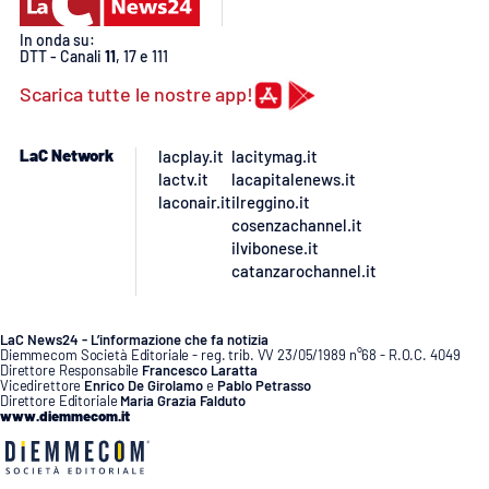
Lacplay.it
In onda su:
DTT - Canali
11
, 17 e 111
Lactv.it
Scarica tutte le nostre app!
Laconair.it
LaC Network
lacplay.it
lacitymag.it
Lacitymag.it
lactv.it
lacapitalenews.it
laconair.it
ilreggino.it
cosenzachannel.it
Lacapitalenews.it
ilvibonese.it
catanzarochannel.it
Ilreggino.it
Cosenzachannel.it
LaC News24 - L’informazione che fa notizia
Diemmecom Società Editoriale - reg. trib. VV 23/05/1989 n°68 - R.O.C. 4049
Direttore Responsabile
Francesco Laratta
Vicedirettore
Enrico De Girolamo
e
Pablo Petrasso
Ilvibonese.it
Direttore Editoriale
Maria Grazia Falduto
www.diemmecom.it
Catanzarochannel.it