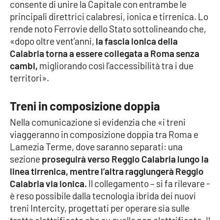
consente di unire la Capitale con entrambe le
principali direttrici calabresi, ionica e tirrenica. Lo
Cultura
rende noto Ferrovie dello Stato sottolineando che,
«dopo oltre vent’anni,
la fascia ionica della
Economia e Lavoro
Calabria torna a essere collegata a Roma senza
cambi,
migliorando così l’accessibilità tra i due
Politica
territori».
Sanità
Treni in composizione doppia
Società
Nella comunicazione si evidenzia che «i treni
viaggeranno in composizione doppia tra Roma e
Lamezia Terme, dove saranno separati: una
Sport
sezione
proseguirà verso Reggio Calabria lungo la
linea tirrenica, mentre l’altra raggiungerà Reggio
Calabria via ionica.
Il collegamento – si fa rilevare -
RUBRICHE
è reso possibile dalla tecnologia ibrida dei nuovi
Good Morning Vietnam
treni Intercity, progettati per operare sia sulle