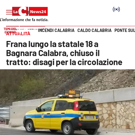
TEMI DEL
INCENDI CALABRIA
CALDO CALABRIA
PONTE SU
HOME PAGE
ATTUALITÀ
GIORNO
ATTUALITÀ
Vai
Frana lungo la statale 18 a
SEZIONI
Bagnara Calabra, chiuso il
tratto: disagi per la circolazione
Cronaca
Politica
Attualità
Economia e lavoro
Italia Mondo