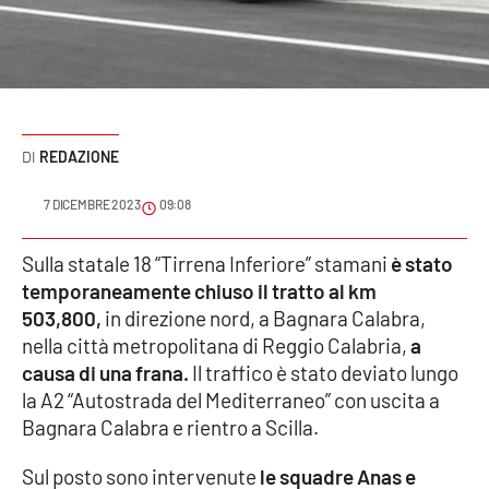
Sanità
Sport
Cultura
REDAZIONE
Podcast
7 DICEMBRE 2023
09:08
Meteo
Sulla statale 18 “Tirrena Inferiore” stamani
è stato
temporaneamente chiuso il tratto al km
Editoriali
503,800,
in direzione nord, a Bagnara Calabra,
nella città metropolitana di Reggio Calabria,
a
causa di una frana.
Il traffico è stato deviato lungo
VIDEO
la A2 “Autostrada del Mediterraneo” con uscita a
Ambiente
Bagnara Calabra e rientro a Scilla.
Sul posto sono intervenute
le squadre Anas e
Cronaca