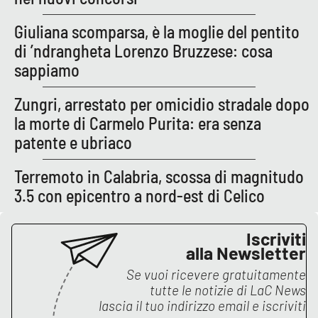
Parchi Marini Calabria
Giuliana scomparsa, è la moglie del pentito
di ’ndrangheta Lorenzo Bruzzese: cosa
Leggendo Alvaro insieme
sappiamo
Imprese Di Calabria
Zungri, arrestato per omicidio stradale dopo
la morte di Carmelo Purita: era senza
Le perfidie di Antonella Grippo
patente e ubriaco
Venti di comunicazione
Terremoto in Calabria, scossa di magnitudo
3.5 con epicentro a nord-est di Celico
STREAMING
Iscriviti
LaC TV
alla Newsletter
Se vuoi ricevere gratuitamente
LaC Network
tutte le notizie di
LaC News
lascia il tuo indirizzo email e iscriviti
LaC OnAir