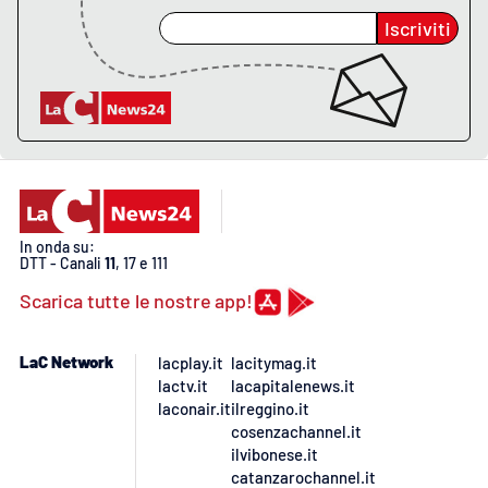
Iscriviti
EDIZIONI
LOCALI
Catanzaro
Crotone
Vibo Valentia
In onda su:
DTT - Canali
11
, 17 e 111
Reggio Calabria
Scarica tutte le nostre app!
Cosenza
LaC Network
lacplay.it
lacitymag.it
lactv.it
lacapitalenews.it
Lamezia Terme
laconair.it
ilreggino.it
cosenzachannel.it
ilvibonese.it
catanzarochannel.it