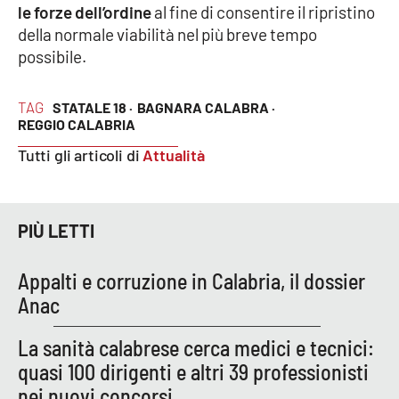
le forze dell’ordine
al fine di consentire il ripristino
della normale viabilità nel più breve tempo
Cultura
possibile.
Economia e Lavoro
TAG
STATALE 18 ·
BAGNARA CALABRA ·
REGGIO CALABRIA
Politica
Tutti gli articoli di
Attualità
Sanità
Società
PIÙ LETTI
Sport
Appalti e corruzione in Calabria, il dossier
Anac
RUBRICHE
La sanità calabrese cerca medici e tecnici:
quasi 100 dirigenti e altri 39 professionisti
Good Morning Vietnam
nei nuovi concorsi