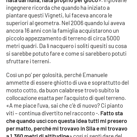
ingegnere ricorda che quando ha iniziato a
piantare questi Vigneti, lui faceva ancora le
superiori al geometra. Nel 2006 quando lui aveva
ancora 16 anni con la famiglia acquistarono un
piccolo appezzamento di terreno di circa 5000
metri quadri. Da lì nacquero i soliti quesiti su cosa
si sarebbe potuto fare e come si sarebbero potuti
sfruttare i terreni.
Così un po’ per golosità, perché Emanuele
ammette di essere ghiotto di uva e soprattutto del
mosto cotto, da buon calabrese trovò subito la
collocazione esatta per l'acquisto di quel terreno.
«A me piace l'uva, sai che c'è di nuovo? Ci pianto
viti – continua divertito nel racconto -.
Fatto sta
che quando uscì con questa idea tutti mi presero
per matto, perché mi trovavo in Sila e mi trovavo
a 1.360 metri di altitudine
» così si sentì dare del