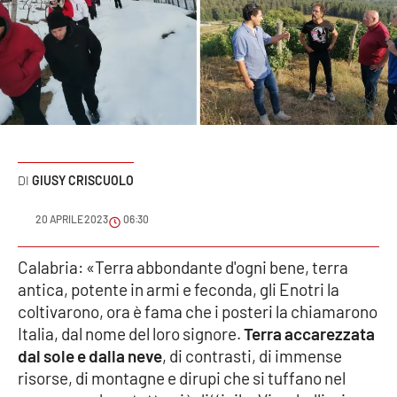
Sanità
Sport
Cultura
Podcast
GIUSY CRISCUOLO
Meteo
20 APRILE 2023
06:30
Editoriali
Calabria: «Terra abbondante d'ogni bene, terra
antica, potente in armi e feconda, gli Enotri la
VIDEO
coltivarono, ora è fama che i posteri la chiamarono
Italia, dal nome del loro signore.
Terra accarezzata
Ambiente
dal sole e dalla neve
, di contrasti, di immense
risorse, di montagne e dirupi che si tuffano nel
Cronaca