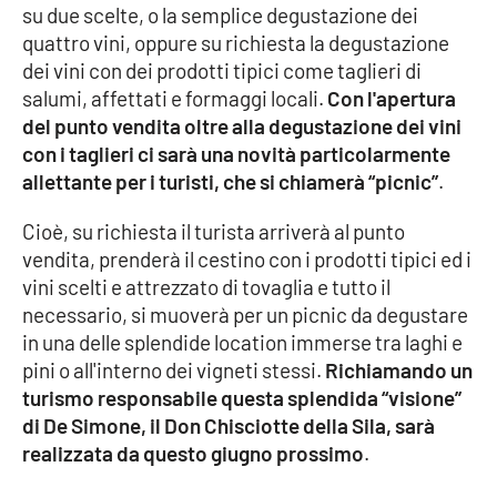
PROGETTI
SPECIALI
su due scelte, o la semplice degustazione dei
quattro vini, oppure su richiesta la degustazione
Buona Sanità Calabria
dei vini con dei prodotti tipici come taglieri di
salumi, affettati e formaggi locali.
Con l'apertura
del punto vendita oltre alla degustazione dei vini
LA
CALABRIAVISIONE
con i taglieri ci sarà una novità particolarmente
allettante per i turisti, che si chiamerà “picnic”
.
Destinazioni
Cioè, su richiesta il turista arriverà al punto
Eventi
vendita, prenderà il cestino con i prodotti tipici ed i
vini scelti e attrezzato di tovaglia e tutto il
Food
necessario, si muoverà per un picnic da degustare
in una delle splendide location immerse tra laghi e
Storie
pini o all'interno dei vigneti stessi.
Richiamando un
turismo responsabile questa splendida “visione”
di De Simone, il Don Chisciotte della Sila, sarà
LAC
realizzata da questo giugno prossimo
.
NETWORK