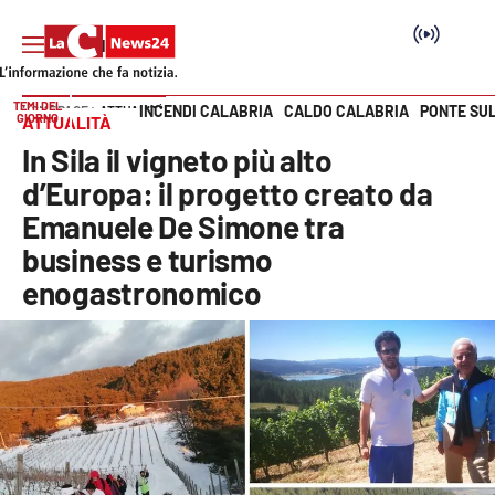
TEMI DEL
INCENDI CALABRIA
CALDO CALABRIA
PONTE SU
HOME PAGE
ATTUALITÀ
GIORNO
ATTUALITÀ
Vai
In Sila il vigneto più alto
SEZIONI
d’Europa: il progetto creato da
Emanuele De Simone tra
Cronaca
business e turismo
enogastronomico
Politica
Attualità
Economia e lavoro
Italia Mondo