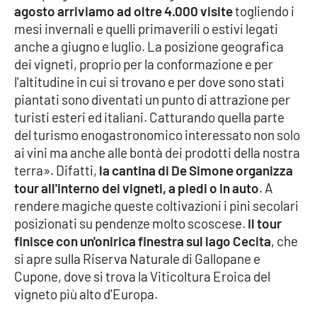
agosto arriviamo ad oltre 4.000 visite
togliendo i
Parchi Marini Calabria
mesi invernali e quelli primaverili o estivi legati
anche a giugno e luglio. La posizione geografica
Leggendo Alvaro insieme
dei vigneti, proprio per la conformazione e per
l'altitudine in cui si trovano e per dove sono stati
Imprese Di Calabria
piantati sono diventati un punto di attrazione per
turisti esteri ed italiani. Catturando quella parte
Le perfidie di Antonella Grippo
del turismo enogastronomico interessato non solo
ai vini ma anche alle bontà dei prodotti della nostra
Venti di comunicazione
terra». Difatti,
la cantina di De Simone organizza
tour all'interno dei vigneti, a piedi o in auto
. A
rendere magiche queste coltivazioni i pini secolari
STREAMING
posizionati su pendenze molto scoscese.
Il tour
finisce con un'onirica finestra sul lago Cecita
, che
LaC TV
si apre sulla Riserva Naturale di Gallopane e
Cupone, dove si trova la Viticoltura Eroica del
LaC Network
vigneto più alto d'Europa.
LaC OnAir