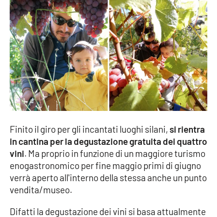
EDIZIONI
LOCALI
Catanzaro
Crotone
Vibo Valentia
Finito il giro per gli incantati luoghi silani,
si rientra
Reggio Calabria
in cantina per la degustazione gratuita dei quattro
vini
. Ma proprio in funzione di un maggiore turismo
Cosenza
enogastronomico per fine maggio primi di giugno
verrà aperto all'interno della stessa anche un punto
Lamezia Terme
vendita/museo.
Difatti la degustazione dei vini si basa attualmente