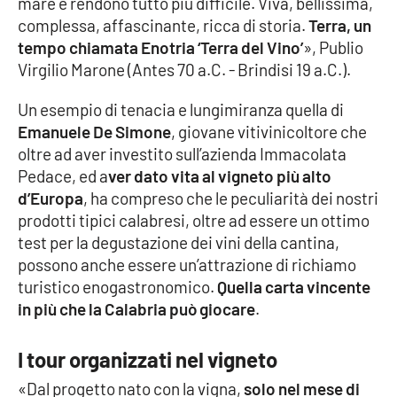
mare e rendono tutto più difficile. Viva, bellissima,
complessa, affascinante, ricca di storia.
Terra, un
Cultura
tempo chiamata Enotria ‘Terra del Vino’
», Publio
Virgilio Marone (Antes 70 a.C. - Brindisi 19 a.C.).
Economia e Lavoro
Un esempio di tenacia e lungimiranza quella di
Politica
Emanuele De Simone
, giovane vitivinicoltore che
oltre ad aver investito sull’azienda Immacolata
Sanità
Pedace, ed a
ver dato vita al vigneto più alto
d’Europa
, ha compreso che le peculiarità dei nostri
Società
prodotti tipici calabresi, oltre ad essere un ottimo
test per la degustazione dei vini della cantina,
possono anche essere un’attrazione di richiamo
Sport
turistico enogastronomico.
Quella carta vincente
in più che la Calabria può giocare
.
RUBRICHE
I tour organizzati nel vigneto
Good Morning Vietnam
«Dal progetto nato con la vigna,
solo nel mese di