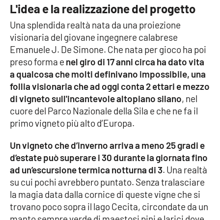
Lacplay.it
L'idea e la realizzazione del progetto
Una splendida realtà nata da una proiezione
Lactv.it
visionaria del giovane ingegnere calabrese
Emanuele J. De Simone. Che nata per gioco ha poi
Laconair.it
preso forma e
nel giro di 17 anni circa ha dato vita
a qualcosa che molti definivano impossibile, una
Lacitymag.it
follia visionaria che ad oggi conta 2 ettari e mezzo
di vigneto sull'incantevole altopiano silano
, nel
Lacapitalenews.it
cuore del Parco Nazionale della Sila e che ne fa il
primo vigneto più alto d’Europa.
Ilreggino.it
Un vigneto che d’inverno arriva a meno 25 gradi e
Cosenzachannel.it
d’estate può superare i 30 durante la giornata fino
ad un’escursione termica notturna di 3
. Una realtà
Ilvibonese.it
su cui pochi avrebbero puntato. Senza tralasciare
la magia data dalla cornice di queste vigne che si
Catanzarochannel.it
trovano poco sopra il lago Cecita, circondate da un
manto sempre verde di maestosi pini e larici dove