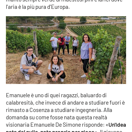
l'aria è la più pura d'Europa.
APP
Android
Apple
Emanuele è uno di quei ragazzi, baluardo di
calabresità, che invece di andare a studiare fuori è
rimasto a Cosenza a studiare ingegneria. Alla
domanda su come fosse nata questa realtà
visionaria Emanuele De Simone risponde: «
Un'idea
nata dal nulla, nata proprio per gioco
». Il giovane