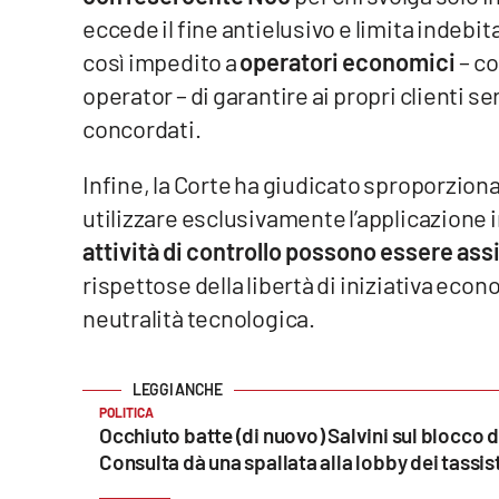
Cosenzachannel.it
eccede il fine antielusivo e limita indeb
così impedito a
operatori economici
– co
Ilvibonese.it
operator – di garantire ai propri clienti ser
concordati.
Catanzarochannel.it
Infine, la Corte ha giudicato sproporziona
App
utilizzare esclusivamente l’applicazione
Android
attività di controllo possono essere ass
rispettose della libertà di iniziativa econ
Apple
neutralità tecnologica.
Vai
POLITICA
Occhiuto batte (di nuovo) Salvini sul blocco d
Consulta dà una spallata alla lobby dei tassist