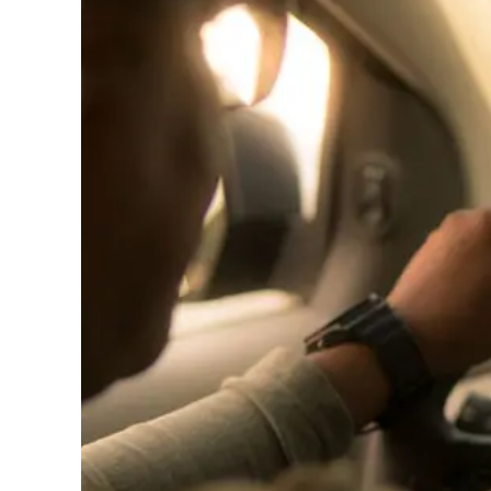
Cultura
Podcast
Meteo
Editoriali
Video
Ambiente
Cronaca
Cultura
Economia e Lavoro