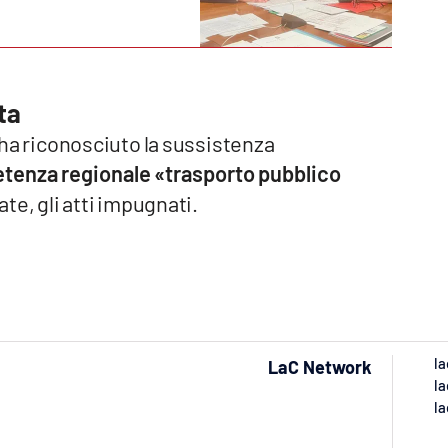
ta
e ha riconosciuto la sussistenza
etenza regionale «trasporto pubblico
ate, gli atti impugnati.
la
LaC Network
la
la