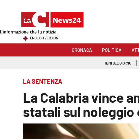
Sezioni
ENGLISH VERSION
Cronaca
CRONACA
POLITICA
AT
Politica
TEMI DEL GIORNO
Attualità
LA SENTENZA
Economia e lavoro
La Calabria vince an
Italia Mondo
statali sul noleggi
Sanità
Sport