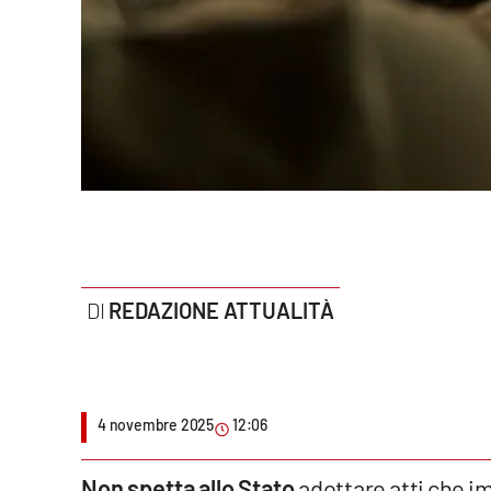
Politica
Sanità
Società
Sport
Rubriche
Good Morning Vietnam
REDAZIONE ATTUALITÀ
Parchi Marini Calabria
Leggendo Alvaro insieme
4 novembre 2025
12:06
Imprese Di Calabria
Le perfidie di Antonella Grippo
Non spetta allo Stato
adottare atti che im