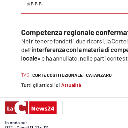
P. P. P.
Privacy
Cookie policy
Competenza regionale conferma
Note legali
Nel ritenere fondati i due ricorsi, la Cort
dell’
interferenza con la materia di comp
locale»
e ha annullato, nelle parti contest
TAG
CORTE COSTITUZIONALE ·
CATANZARO
Tutti gli articoli di
Attualità
In onda su:
DTT - Canali
11
, 17 e 111