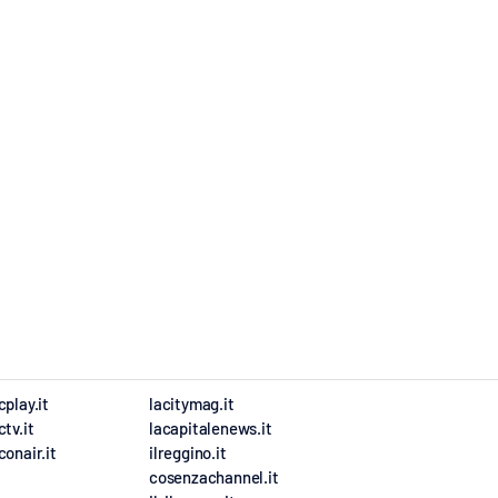
cplay.it
lacitymag.it
ctv.it
lacapitalenews.it
conair.it
ilreggino.it
cosenzachannel.it