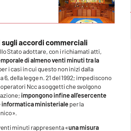
eti sugli accordi commerciali
o Stato adottare, con i richiamati atti,
temporale di almeno venti minuti tra la
 per i casi in cui questo non inizi dalla
ma 6, della legge n. 21 del 1992; impediscono
on operatori Ncc a soggetti che svolgono
diazione;
impongono infine all’esercente
e informatica ministeriale
per la
onico».
 venti minuti rappresenta «
una misura