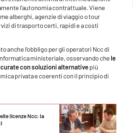
itamente l’autonomia contrattuale. Viene
me alberghi, agenzie di viaggio o tour
vizi di trasporto certi, rapidi e a costi
to anche l’obbligo per gli operatori Ncc di
 informatica ministeriale, osservando che
le
icurate con soluzioni alternative
più
omica privata e coerenti con il principio di
elle licenze Ncc: la
i