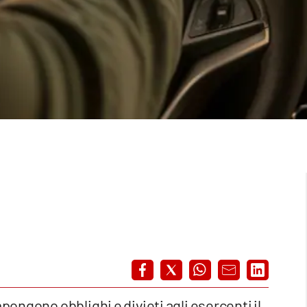
pongono obblighi e divieti agli esercenti il