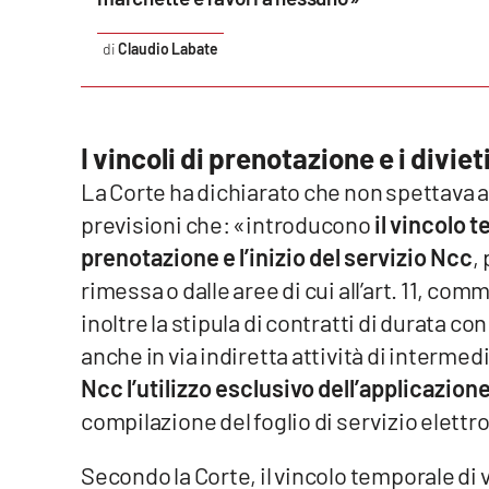
Reggio Calabria
Claudio Labate
Cosenza
Lamezia Terme
I vincoli di prenotazione e i divi
La Corte ha dichiarato che non spettava all
Progetti
previsioni che: «introducono
il vincolo 
speciali
prenotazione e l’inizio del servizio Ncc
,
Buona Sanità Calabria
rimessa o dalle aree di cui all’art. 11, com
inoltre la stipula di contratti di durata c
La
anche in via indiretta attività di interme
Calabriavisione
Ncc l’utilizzo esclusivo dell’applicazion
Destinazioni
compilazione del foglio di servizio elettr
Eventi
Secondo la Corte, il vincolo temporale di