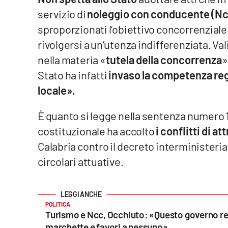
servizio di
noleggio con conducente (Nc
Venti di comunicazione
sproporzionati l’obiettivo concorrenziale 
rivolgersi a un’utenza indifferenziata. Va
Streaming
nella materia «
tutela della concorrenza
»
LaC TV
Stato ha infatti
invaso la competenza reg
locale».
LaC Network
È quanto si legge nella sentenza numero 1
LaC OnAir
costituzionale ha accolto
i conflitti di a
Calabria contro il decreto interministeria
Edizioni
locali
circolari attuative.
Catanzaro
Crotone
POLITICA
Turismo e Ncc, Occhiuto: «Questo governo re
Vibo Valentia
marchette e favori a nessuno»