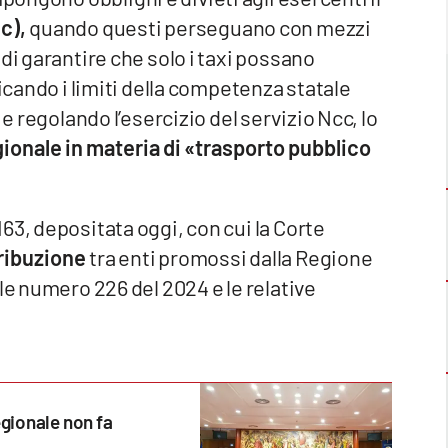
c),
quando questi perseguano con mezzi
di garantire che solo i taxi possano
licando i limiti della competenza statale
 e regolando l’esercizio del servizio Ncc, lo
ionale in materia di «trasporto pubblico
63, depositata oggi, con cui la Corte
ttribuzione
tra enti promossi dalla Regione
le numero 226 del 2024 e le relative
gionale non fa