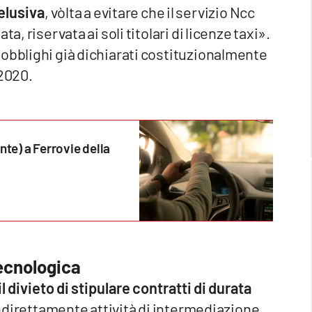
ielusiva
, vòlta a evitare che il servizio Ncc
a, riservata ai soli titolari di licenze taxi».
 obblighi già dichiarati costituzionalmente
 2020.
te) a Ferrovie della
ecnologica
il divieto di stipulare contratti di durata
indirettamente attività di intermediazione