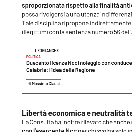
sproporzionata rispetto alla finalità ant
Food
possa rivolgersi a una utenza indifferenziat
Storie
Tale disciplina ripropone indirettamente
illegittimi con la sentenza numero 56 del
LaC
Network
Lacplay.it
POLITICA
Duecento licenze Ncc (noleggio con conducen
Lactv.it
Calabria: l'idea della Regione
Laconair.it
Massimo Clausi
Lacitymag.it
Lacapitalenews.it
Libertà economica e neutralità t
La Consulta ha inoltre rilevato che anche
Ilreggino.it
con l’esercente Ncc
per chi svolga solo 