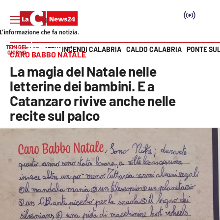
TEMI DEL
INCENDI CALABRIA
CALDO CALABRIA
PONTE SU
HOME PAGE
ATTUALITÀ
GIORNO
CARO BABBO NATALE
Vai
La magia del Natale nelle
SEZIONI
letterine dei bambini. E a
Catanzaro rivive anche nelle
Cronaca
recite sul palco
Politica
Attualità
Economia e lavoro
Italia Mondo