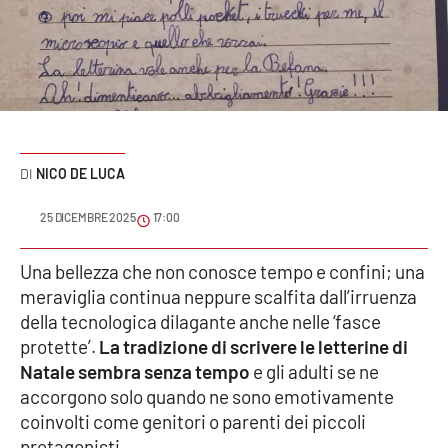
Sanità
Sport
Cultura
Podcast
NICO DE LUCA
Meteo
25 DICEMBRE 2025
17:00
Editoriali
Una bellezza che non conosce tempo e confini; una
meraviglia continua neppure scalfita dall’irruenza
della tecnologica dilagante anche nelle ‘fasce
protette’.
La tradizione di scrivere le letterine di
VIDEO
Natale sembra senza tempo
e gli adulti se ne
Ambiente
accorgono solo quando ne sono emotivamente
coinvolti come genitori o parenti dei piccoli
Cronaca
protagonisti.