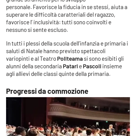
PROGETTI
SPECIALI
personale. Favorisce la fiducia in se stessi, aiuta a
superare le difficoltà caratteriali del ragazzo,
Buona Sanità Calabria
favorisce l’ inclusività: tutti sono coinvolti e
nessuno si sente escluso.
LA
CALABRIAVISIONE
In tutti i plessi della scuola dell’infanzia e primaria i
saluti di Natale hanno previsto spettacoli
Destinazioni
variopinti e al Teatro
Politeama
si sono esibiti gli
alunni della secondaria
Patari
e
Pascoli
insieme
Eventi
agli allievi delle classi quinte della primaria.
Food
Progressi da commozione
Storie
LAC
NETWORK