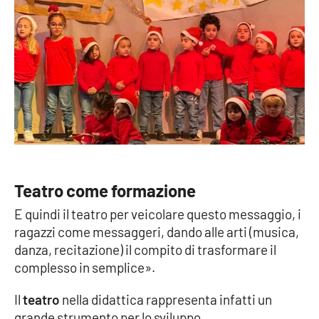
EDIZIONI
LOCALI
Catanzaro
Crotone
Vibo Valentia
Teatro come formazione
Reggio Calabria
E quindi il teatro per veicolare questo messaggio, i
Cosenza
ragazzi come messaggeri, dando alle arti (musica,
danza, recitazione) il compito di trasformare il
complesso in semplice».
Lamezia Terme
Il
teatro
nella didattica rappresenta infatti un
grande strumento per lo sviluppo