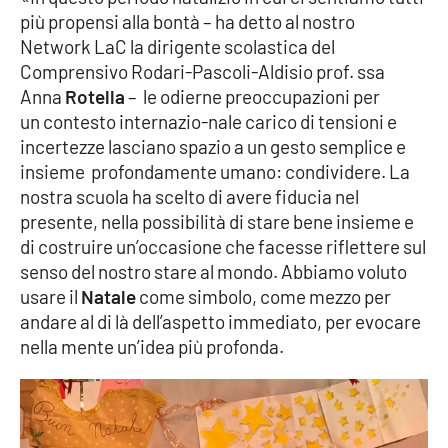
Parchi Marini Calabria
più propensi alla bontà – ha detto al nostro
Network LaC la dirigente scolastica del
Leggendo Alvaro insieme
Comprensivo Rodari-Pascoli-Aldisio prof. ssa
Anna
Rotella
– le odierne preoccupazioni per
un contesto internazio-nale carico di tensioni e
Imprese Di Calabria
incertezze lasciano spazio a un gesto semplice e
insieme profondamente umano: condividere. La
Le perfidie di Antonella Grippo
nostra scuola ha scelto di avere fiducia nel
presente, nella possibilità di stare bene insieme e
Venti di comunicazione
di costruire un’occasione che facesse riflettere sul
senso del nostro stare al mondo. Abbiamo voluto
usare il
Natale
come simbolo, come mezzo per
STREAMING
andare al di là dell’aspetto immediato, per evocare
LaC TV
nella mente un’idea più profonda.
LaC Network
LaC OnAir