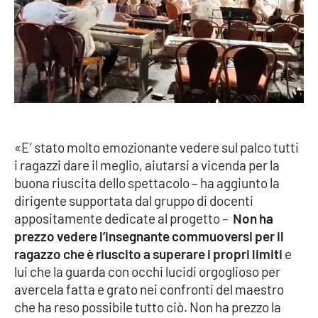
Lacplay.it
Lactv.it
Laconair.it
Lacitymag.it
«E’ stato molto emozionante vedere sul palco tutti
Lacapitalenews.it
i ragazzi dare il meglio, aiutarsi a vicenda per la
buona riuscita dello spettacolo – ha aggiunto la
Ilreggino.it
dirigente supportata dal gruppo di docenti
appositamente dedicate al progetto –
Non ha
Cosenzachannel.it
prezzo vedere l’insegnante commuoversi per il
ragazzo che è riuscito a superare i propri limiti
e
Ilvibonese.it
lui che la guarda con occhi lucidi orgoglioso per
avercela fatta e grato nei confronti del maestro
Catanzarochannel.it
che ha reso possibile tutto ciò. Non ha prezzo la