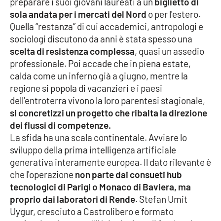
preparare i suoi giovani laureati a un
biglietto di
sola andata per i mercati del Nord
o per l'estero.
Cultura
Quella “restanza” di cui accademici, antropologi e
sociologi discutono da anni è stata spesso una
Economia e Lavoro
scelta di resistenza complessa
, quasi un assedio
professionale. Poi accade che in piena estate,
Politica
calda come un inferno già a giugno, mentre la
regione si popola di vacanzieri e i paesi
Sanità
dell'entroterra vivono la loro parentesi stagionale,
si concretizzi un progetto che ribalta la direzione
Società
dei flussi di competenze.
La sfida ha una scala continentale. Avviare lo
Sport
sviluppo della prima intelligenza artificiale
generativa interamente europea. Il dato rilevante è
che l'operazione
non parte dai consueti hub
RUBRICHE
tecnologici di Parigi o Monaco di Baviera, ma
proprio dai laboratori di Rende
. Stefan Umit
Good Morning Vietnam
Uygur, cresciuto a Castrolibero e formato