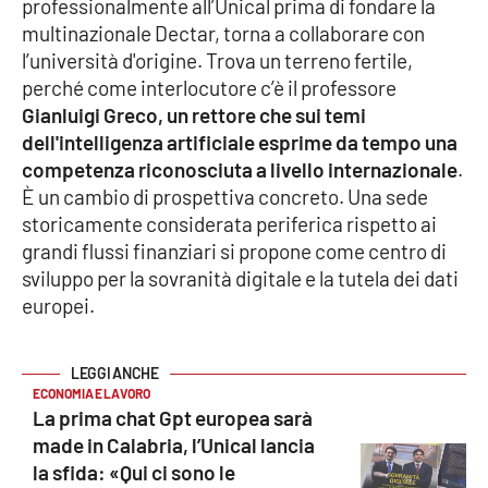
professionalmente all’Unical prima di fondare la
Parchi Marini Calabria
multinazionale Dectar, torna a collaborare con
l’università d'origine. Trova un terreno fertile,
Leggendo Alvaro insieme
perché come interlocutore c’è il professore
Gianluigi Greco, un rettore che sui temi
Imprese Di Calabria
dell'intelligenza artificiale esprime da tempo una
competenza riconosciuta a livello internazionale
.
Le perfidie di Antonella Grippo
È un cambio di prospettiva concreto. Una sede
storicamente considerata periferica rispetto ai
Venti di comunicazione
grandi flussi finanziari si propone come centro di
sviluppo per la sovranità digitale e la tutela dei dati
europei.
STREAMING
LaC TV
ECONOMIA E LAVORO
La prima chat Gpt europea sarà
LaC Network
made in Calabria, l’Unical lancia
la sfida: «Qui ci sono le
LaC OnAir