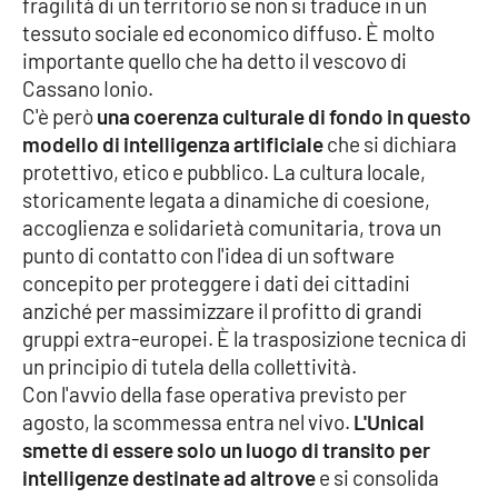
fragilità di un territorio se non si traduce in un
Lacplay.it
tessuto sociale ed economico diffuso. È molto
importante quello che ha detto il vescovo di
Lactv.it
Cassano Ionio.
C'è però
una coerenza culturale di fondo in questo
Laconair.it
modello di intelligenza artificiale
che si dichiara
protettivo, etico e pubblico. La cultura locale,
Lacitymag.it
storicamente legata a dinamiche di coesione,
accoglienza e solidarietà comunitaria, trova un
Lacapitalenews.it
punto di contatto con l'idea di un software
concepito per proteggere i dati dei cittadini
Ilreggino.it
anziché per massimizzare il profitto di grandi
gruppi extra-europei. È la trasposizione tecnica di
Cosenzachannel.it
un principio di tutela della collettività.
Con l'avvio della fase operativa previsto per
Ilvibonese.it
agosto, la scommessa entra nel vivo.
L'Unical
smette di essere solo un luogo di transito per
Catanzarochannel.it
intelligenze destinate ad altrove
e si consolida