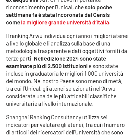
riconoscimento per l’Unical, che
solo poche
Cultura
settimane fa è stata incoronata dal Censis
come
la migliore grande università d’Italia
.
Economia e Lavoro
Il ranking Arwu individua ogni anno i migliori atenei
a livello globale e li analizza sulla base di una
Politica
metodologia trasparente e dati oggettivi forniti da
terze parti.
Nell’edizione 2024 sono state
Sanità
esaminate più di 2.500 istituzioni
e sono state
incluse in graduatoria le migliori 1.000 università
Società
del mondo. Nel nostro Paese sono meno di metà,
tra cui l’Unical, gli atenei selezionati nell’Arwu,
Sport
considerata una delle più affidabili classifiche
universitarie a livello internazionale.
RUBRICHE
Shanghai Ranking Consultancy utilizza sei
indicatori per valutare gli atenei, tra cui il numero
Good Morning Vietnam
di articoli dei ricercatori dell’Università che sono