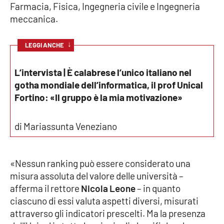
Farmacia, Fisica, Ingegneria civile e Ingegneria
meccanica.
EDIZIONI
LOCALI
↓
LEGGI ANCHE
Catanzaro
L’intervista | È calabrese l’unico italiano nel
gotha mondiale dell’informatica, il prof Unical
Crotone
Fortino: «Il gruppo è la mia motivazione»
Vibo Valentia
di Mariassunta Veneziano
Reggio Calabria
Cosenza
«Nessun ranking può essere considerato una
misura assoluta del valore delle università –
Lamezia Terme
afferma il rettore
Nicola Leone
– in quanto
ciascuno di essi valuta aspetti diversi, misurati
attraverso gli indicatori prescelti. Ma la presenza