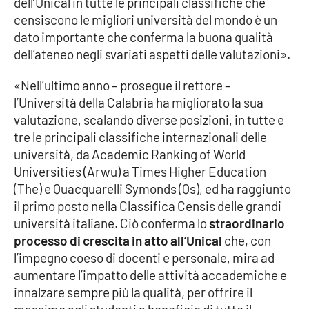
dell’Unical in tutte le principali classifiche che
PROGETTI
SPECIALI
censiscono le migliori università del mondo è un
Buona Sanità Calabria
dato importante che conferma la buona qualità
dell’ateneo negli svariati aspetti delle valutazioni».
«Nell’ultimo anno – prosegue il rettore –
LA
CALABRIAVISIONE
l’Università della Calabria ha migliorato la sua
valutazione, scalando diverse posizioni, in tutte e
Destinazioni
tre le principali classifiche internazionali delle
università, da Academic Ranking of World
Eventi
Universities (Arwu) a Times Higher Education
(The) e Quacquarelli Symonds (Qs), ed ha raggiunto
Food
il primo posto nella Classifica Censis delle grandi
università italiane. Ciò conferma lo
straordinario
Storie
processo di crescita in atto all’Unical
che, con
l’impegno coeso di docenti e personale, mira ad
aumentare l’impatto delle attività accademiche e
LAC
NETWORK
innalzare sempre più la qualità, per offrire il