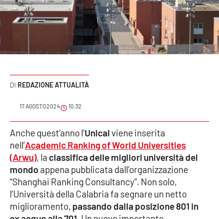
Sanità
Sport
Cultura
Podcast
REDAZIONE ATTUALITÀ
Meteo
17 AGOSTO 2024
10:32
Editoriali
Anche quest’anno l’
Unical
viene inserita
nell’
Academic Ranking of World Universities
(Arwu)
, la
classifica delle migliori università del
mondo
appena pubblicata dall’organizzazione
VIDEO
“Shanghai Ranking Consultancy”. Non solo,
Ambiente
l’Università della Calabria fa segnare un netto
miglioramento,
passando dalla posizione 801 in
Cronaca
ex aequo alla 701
. Un nuovo importante