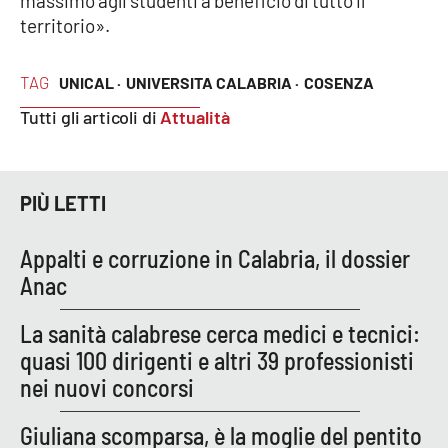
massimo agli studenti a beneficio di tutto il
Lacplay.it
territorio».
Lactv.it
TAG
UNICAL ·
UNIVERSITA CALABRIA ·
COSENZA
Laconair.it
Tutti gli articoli di
Attualità
Lacitymag.it
PIÙ LETTI
Lacapitalenews.it
Appalti e corruzione in Calabria, il dossier
Ilreggino.it
Anac
Cosenzachannel.it
La sanità calabrese cerca medici e tecnici:
quasi 100 dirigenti e altri 39 professionisti
Ilvibonese.it
nei nuovi concorsi
Catanzarochannel.it
Giuliana scomparsa, è la moglie del pentito