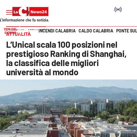
TEMI DEL
INCENDI CALABRIA
CALDO CALABRIA
PONTE SU
HOME PAGE
ATTUALITÀ
GIORNO
ATTUALITÀ
Vai
L’Unical scala 100 posizioni nel
SEZIONI
prestigioso Ranking di Shanghai,
la classifica delle migliori
Cronaca
università al mondo
Politica
Attualità
Economia e lavoro
Italia Mondo