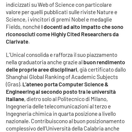
indicizzati su Web of Science con particolare
Parchi Marini Calabria
valore per quelli pubblicati sulle riviste Nature e
Science, i vincitori di premi Nobel e medaglie
Leggendo Alvaro insieme
Fields, nonché
i docenti ad alto impatto che sono
riconosciuti come Highly Cited Researchers da
Imprese Di Calabria
Clarivate
.
Le perfidie di Antonella Grippo
L’Unical consolida e rafforza il suo piazzamento
nella graduatoria anche grazie al
buon rendimento
Venti di comunicazione
delle proprie aree disciplinari
, già certificato dallo
Shanghai Global Ranking of Academic Subjects
(Gras).
L’ateneo porta Computer Science &
STREAMING
Engineering al secondo posto tra le università
italiane
, dietro solo al Politecnico di Milano,
LaC TV
Ingegneria delle telecomunicazioni al terzo e
Ingegneria chimica in quarta posizione a livello
LaC Network
nazionale. Contribuiscono al buon posizionamento
complessivo dell’Università della Calabria anche
LaC OnAir