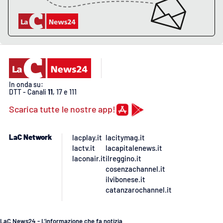
In onda su:
DTT - Canali
11
, 17 e 111
Scarica tutte le nostre app!
LaC Network
lacplay.it
lacitymag.it
lactv.it
lacapitalenews.it
laconair.it
ilreggino.it
cosenzachannel.it
ilvibonese.it
catanzarochannel.it
LaC News24 - L’informazione che fa notizia