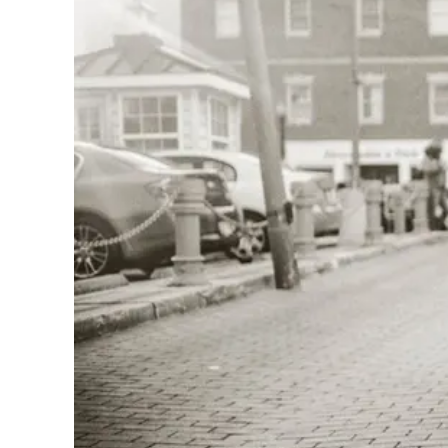
Cultura
Podcast
Meteo
Editoriali
Video
Ambiente
Cronaca
Cultura
Economia e Lavoro