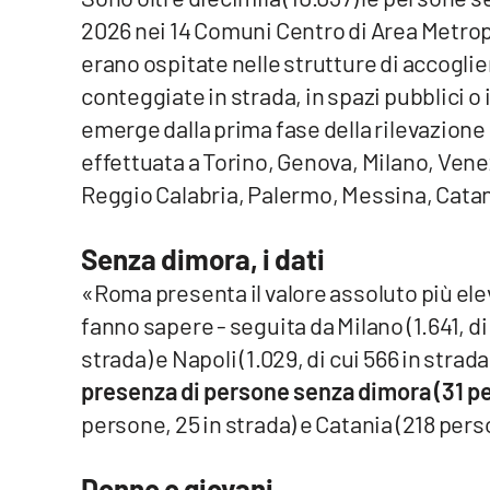
2026 nei 14 Comuni Centro di Area Metrop
Venti di comunicazione
erano ospitate nelle strutture di accoglie
conteggiate in strada, in spazi pubblici o
Streaming
emerge dalla prima fase della rilevazione
LaC TV
effettuata a Torino, Genova, Milano, Vene
Reggio Calabria, Palermo, Messina, Catani
LaC Network
Senza dimora, i dati
LaC OnAir
«Roma presenta il valore assoluto più eleva
fanno sapere - seguita da Milano (1.641, di c
Edizioni
locali
strada) e Napoli (1.029, di cui 566 in strada
Catanzaro
presenza di persone senza dimora (31 per
persone, 25 in strada) e Catania (218 perso
Crotone
Donne e giovani
Vibo Valentia