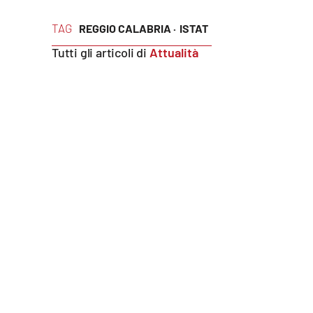
Food
TAG
REGGIO CALABRIA ·
ISTAT
Storie
Tutti gli articoli di
Attualità
LaC
Network
Lacplay.it
Lactv.it
Laconair.it
Lacitymag.it
Lacapitalenews.it
Ilreggino.it