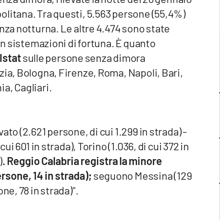
olitana. Tra questi, 5.563 persone (55,4%)
nza notturna. Le altre 4.474 sono state
 in sistemazioni di fortuna. È quanto
Istat
sulle persone senza dimora
zia, Bologna, Firenze, Roma, Napoli, Bari,
a, Cagliari.
to (2.621 persone, di cui 1.299 in strada) -
ui 601 in strada), Torino (1.036, di cui 372 in
)
. Reggio Calabria registra la minore
sone, 14 in strada);
seguono Messina (129
ne, 78 in strada)".