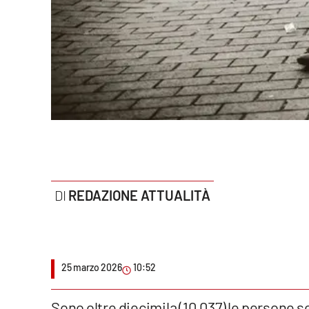
Politica
Sanità
Società
Sport
Rubriche
Good Morning Vietnam
REDAZIONE ATTUALITÀ
Parchi Marini Calabria
Leggendo Alvaro insieme
25 marzo 2026
10:52
Imprese Di Calabria
Le perfidie di Antonella Grippo
Sono oltre diecimila (10.037) le persone s