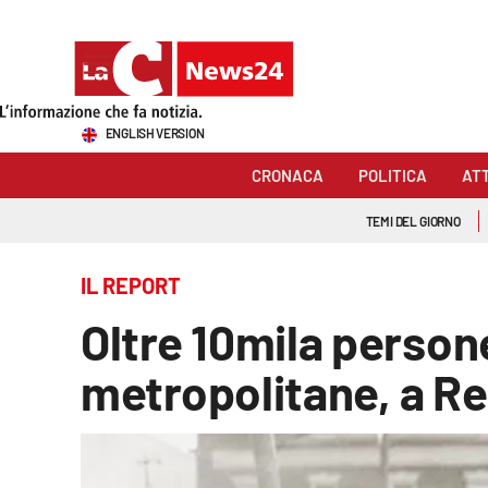
Sezioni
ENGLISH VERSION
Cronaca
CRONACA
POLITICA
AT
Politica
TEMI DEL GIORNO
Attualità
IL REPORT
Economia e lavoro
Oltre 10mila persone
Italia Mondo
metropolitane, a Re
Sanità
Sport