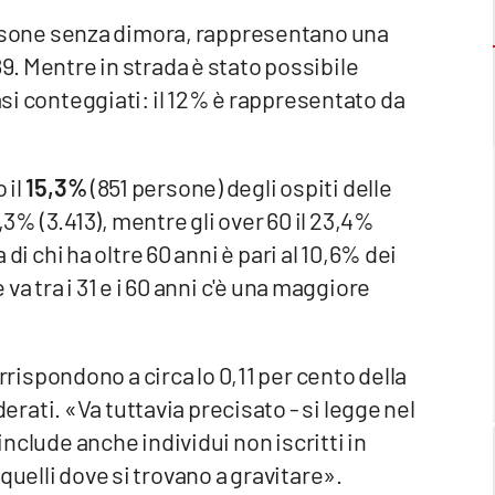
persone senza dimora, rappresentano una
189. Mentre in strada è stato possibile
casi conteggiati: il 12% è rappresentato da
 il
15,3%
(851 persone) degli ospiti delle
61,3% (3.413), mentre gli over 60 il 23,4%
a di chi ha oltre 60 anni è pari al 10,6% dei
 va tra i 31 e i 60 anni c'è una maggiore
ispondono a circa lo 0,11 per cento della
ati. «Va tuttavia precisato - si legge nel
 include anche individui non iscritti in
quelli dove si trovano a gravitare».