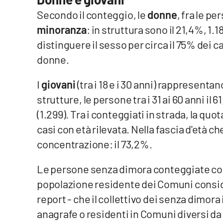
Secondo il conteggio, le
donne
, fra le 
Reggio Calabria
minoranza
: in struttura sono il 21,4%, 1.
distinguere il sesso per circa il 75% dei 
Cosenza
donne.
Lamezia Terme
I
giovani
(tra i 18 e i 30 anni) rappresentano
strutture, le persone tra i 31 ai 60 anni il 
Progetti
speciali
(1.299). Tra i conteggiati in strada, la quot
Buona Sanità Calabria
casi con età rilevata. Nella fascia d'età che
concentrazione: il 73,2%.
La
Calabriavisione
Le persone senza dimora conteggiate corr
popolazione residente dei Comuni consider
Destinazioni
report - che il collettivo dei senza dimora
Eventi
anagrafe o residenti in Comuni diversi da 