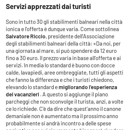
PROGETTI
SPECIALI
Servizi apprezzati dai turisti
Buona Sanità Calabria
Sono in tutto 30 gli stabilimenti balneari nella città
ionica e l'offerta è dunque varia. Come sottolinea
Salvatore Riccio
, presidente dell'Associazione
LA
CALABRIAVISIONE
degli stabilimenti balneari della città: «Da noi, per
una giornata al mare, si può spendere da 12 euro
Destinazioni
fino a 30 euro. Il prezzo varia in base all'offerta e ai
servizi. In media lo standard è buono con docce
Eventi
calde, lavapiedi, aree ombreggiate, tutti gli aspetti
che fanno la differenza e che i turisti chiedono,
Food
elevando lo standard e
migliorando l'esperienza
dei vacanzieri
. A questo si aggiunge il piano
Storie
parcheggi che non sconvolge il turista, anzi, a volte
ce lo richiede. C'è da dire che quest'anno il canone
demaniale non è aumentato ma il prossimo anno
LAC
NETWORK
probabilmente si andrà incontro a delle spese