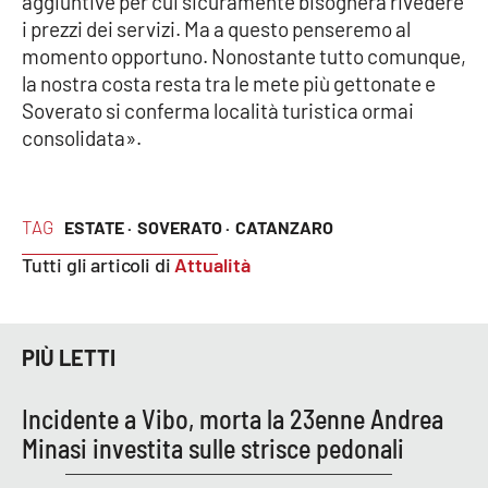
aggiuntive per cui sicuramente bisognerà rivedere
Lacplay.it
i prezzi dei servizi. Ma a questo penseremo al
momento opportuno. Nonostante tutto comunque,
Lactv.it
la nostra costa resta tra le mete più gettonate e
Soverato si conferma località turistica ormai
Laconair.it
consolidata».
Lacitymag.it
TAG
Lacapitalenews.it
ESTATE ·
SOVERATO ·
CATANZARO
Tutti gli articoli di
Attualità
Ilreggino.it
Cosenzachannel.it
PIÙ LETTI
Ilvibonese.it
Incidente a Vibo, morta la 23enne Andrea
Minasi investita sulle strisce pedonali
Catanzarochannel.it