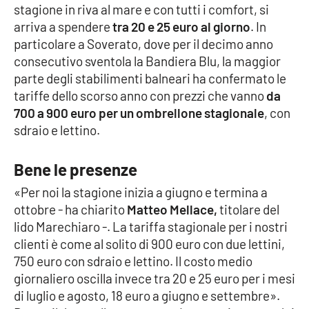
stagione in riva al mare e con tutti i comfort, si
arriva a spendere
tra 20 e 25 euro al giorno
. In
Cultura
particolare a Soverato, dove per il decimo anno
consecutivo sventola la Bandiera Blu, la maggior
Economia e Lavoro
parte degli stabilimenti balneari ha confermato le
tariffe dello scorso anno con prezzi che vanno
da
Politica
700 a 900 euro per un ombrellone stagionale
, con
sdraio e lettino.
Sanità
Bene le presenze
Società
«Per noi la stagione inizia a giugno e termina a
Sport
ottobre - ha chiarito
Matteo Mellace,
titolare del
lido Marechiaro -. La tariffa stagionale per i nostri
clienti è come al solito di 900 euro con due lettini,
RUBRICHE
750 euro con sdraio e lettino. Il costo medio
giornaliero oscilla invece tra 20 e 25 euro per i mesi
Good Morning Vietnam
di luglio e agosto, 18 euro a giugno e settembre».