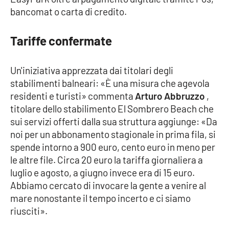
bancomat o carta di credito.
EDIZIONI
Tariffe confermate
LOCALI
Catanzaro
Un'iniziativa apprezzata dai titolari degli
stabilimenti balneari: «È una misura che agevola
Crotone
residenti e turisti» commenta
Arturo Abbruzzo
,
titolare dello stabilimento El Sombrero Beach che
Vibo Valentia
sui servizi offerti dalla sua struttura aggiunge: «Da
noi per un abbonamento stagionale in prima fila, si
Reggio Calabria
spende intorno a 900 euro, cento euro in meno per
le altre file. Circa 20 euro la tariffa giornaliera a
Cosenza
luglio e agosto, a giugno invece era di 15 euro.
Abbiamo cercato di invocare la gente a venire al
Lamezia Terme
mare nonostante il tempo incerto e ci siamo
riusciti».