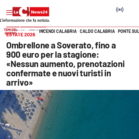
TEMI DEL
INCENDI CALABRIA
CALDO CALABRIA
PONTE SU
HOME PAGE
ATTUALITÀ
GIORNO
ESTATE 2026
Vai
Ombrellone a Soverato, fino a
SEZIONI
900 euro per la stagione:
«Nessun aumento, prenotazioni
Cronaca
confermate e nuovi turisti in
arrivo»
Politica
Attualità
Economia e lavoro
Italia Mondo