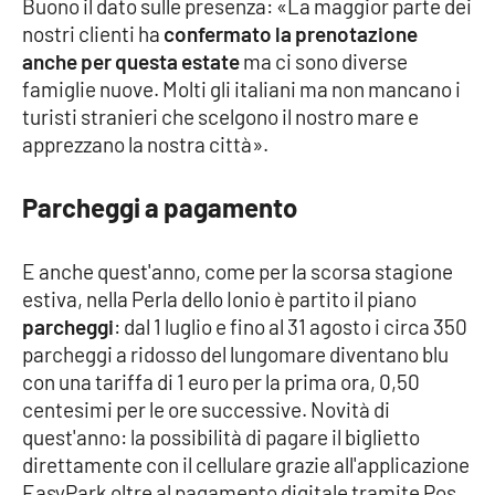
Buono il dato sulle presenza: «La maggior parte dei
Parchi Marini Calabria
nostri clienti ha
confermato la prenotazione
anche per questa estate
ma ci sono diverse
Leggendo Alvaro insieme
famiglie nuove. Molti gli italiani ma non mancano i
turisti stranieri che scelgono il nostro mare e
Imprese Di Calabria
apprezzano la nostra città».
Le perfidie di Antonella Grippo
Parcheggi a pagamento
Venti di comunicazione
E anche quest'anno, come per la scorsa stagione
estiva, nella Perla dello Ionio è partito il piano
parcheggi
: dal 1 luglio e fino al 31 agosto i circa 350
STREAMING
parcheggi a ridosso del lungomare diventano blu
LaC TV
con una tariffa di 1 euro per la prima ora, 0,50
centesimi per le ore successive. Novità di
LaC Network
quest'anno: la possibilità di pagare il biglietto
direttamente con il cellulare grazie all'applicazione
EasyPark oltre al pagamento digitale tramite Pos,
LaC OnAir