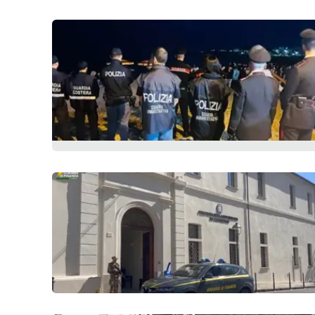
Cosenzachannel.it
Ilvibonese.it
Catanzarochannel.it
App
Android
Apple
Vai