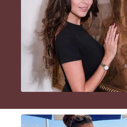
Cultura
Podcast
Meteo
Editoriali
Video
Ambiente
Cronaca
Cultura
Economia e Lavoro