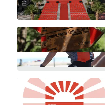
Venti di comunicazione
Streaming
LaC TV
LaC Network
LaC OnAir
Edizioni
locali
Catanzaro
Crotone
Vibo Valentia