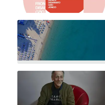
Reggio Calabria
Cosenza
Lamezia Terme
Progetti
speciali
Buona Sanità Calabria
La
Calabriavisione
Destinazioni
Eventi