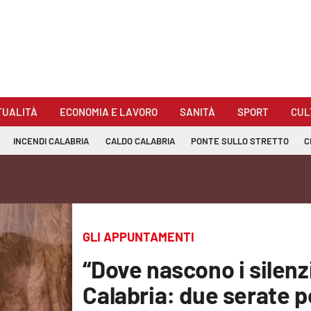
TUALITÀ
ECONOMIA E LAVORO
SANITÀ
SPORT
CUL
INCENDI CALABRIA
CALDO CALABRIA
PONTE SULLO STRETTO
C
GLI APPUNTAMENTI
“Dove nascono i silenzi
Calabria: due serate pe