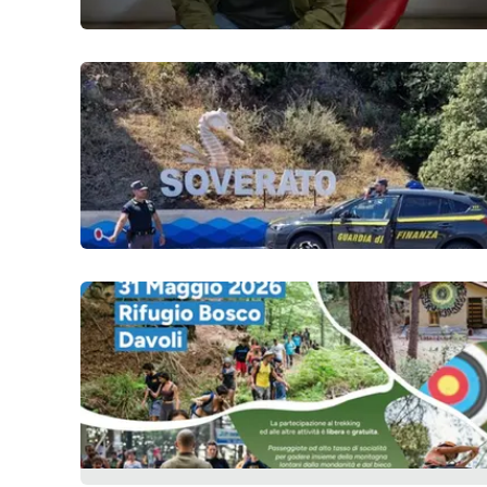
Food
Storie
LaC
Network
Lacplay.it
Lactv.it
Laconair.it
Lacitymag.it
Lacapitalenews.it
Ilreggino.it