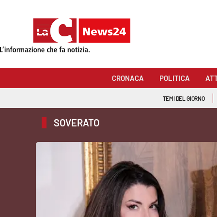
Sezioni
Cronaca
CRONACA
POLITICA
AT
Politica
TEMI DEL GIORNO
Attualità
SOVERATO
Economia e lavoro
Italia Mondo
Sanità
Sport