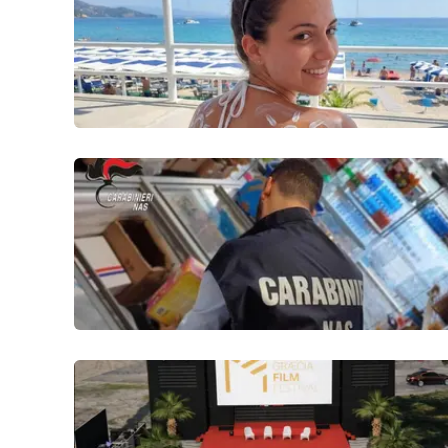
Politica
Sanità
Società
Sport
Rubriche
Good Morning Vietnam
Parchi Marini Calabria
Leggendo Alvaro insieme
Imprese Di Calabria
Le perfidie di Antonella Grippo