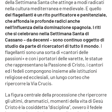
della Settimana Santa che attinge a modi radicati
nella cultura mediterranea e medievale. E quello
Cultura
dei flagellanti è un rito purificatore e penitenziale,
che affonda le profonde radici anche
Economia e Lavoro
nell’influenza della dominazione spagnola. I riti
che si celebrano nella Settimana Santa di
Politica
Cassano – da decenni – sono continuo oggetto di
studio da parte di ricercatori di tutto il mondo
. I
Sanità
flagellanti sono una sorta di «cantori delle
passioni» e con i portatori delle varette, le statue
Società
che rappresentano la Passione di Cristo, i cantori
ed i fedeli compongono insieme alle istituzioni
Sport
religiose ed ecclesiali, un lungo corteo che
ripercorre la Via Crucis.
RUBRICHE
La figura centrale della processione che ripercorre
gli ultimi, drammatici, momenti della vita di Gesù
Good Morning Vietnam
Cristo è la cosiddetta “disciplina”, ovvero il fedele