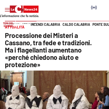
TEMI DEL
INCENDI CALABRIA
CALDO CALABRIA
PONTE SU
HOME PAGE
ATTUALITÀ
GIORNO
ATTUALITÀ
Vai
Processione dei Misteri a
SEZIONI
Cassano, tra fede e tradizioni.
Ma i flagellanti aumentano
Cronaca
«perché chiedono aiuto e
protezione»
Politica
Attualità
Economia e lavoro
Italia Mondo