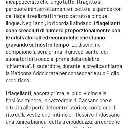
incappucciato che lungo tutto il tragitto si
Parchi Marini Calabria
percuote ininterrottamente il petto e le gambe con
dei flagelli realizzati in ferro battuto a cinque
Leggendo Alvaro insieme
lingue. Negli anni, lo ricorda il sindaco,
i flagellanti
sono cresciuti di numero proporzionalmente con
Imprese Di Calabria
le crisi valoriali ed economiche che stanno
gravando sul nostro tempo
. Le discipline
Le perfidie di Antonella Grippo
compaiono la sera prima, il giovedì santo, coi
suonatori di troccola, prima della celebre
Venti di comunicazione
“chiamata”. Il sacerdote, durante la predica chiama
la Madonna Addolorata per consegnarle suo Figlio
crocifisso.
STREAMING
I flagellanti, ancora prima, al buio, vicino alla
LaC TV
basilica minore, la cattedrale di Cassano che è
situata alle porte del centro storico, compiono il
LaC Network
rito della vestizione, intimo e riflessivo. Indossano
una tunica bianca, detta u cipudduzzu, un cordone
LaC OnAir