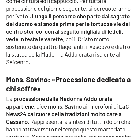
come cintura ed il cappuccio. Per tutta la
processione del giorno seguente, si percuoteranno
per “voto”.
Lungo il percorso che parte dal sagrato
EDIZIONI
del duomo e si snoda prima per le tortuose vie del
LOCALI
centro storico, con al seguito migliaia di fedeli,
Catanzaro
vede in testa le varette
, poi il Cristo morto
sostenuto da quattro flagellanti, il vescovo e dietro
Crotone
la statua della Madonna Addolorata risalente al
Seicento.
Vibo Valentia
Mons. Savino: «Processione dedicata a
Reggio Calabria
chi soffre»
La
processione della Madonna Addolorata
Cosenza
appartiene
, dice
mons. Savino
ai microfoni di
LaC
News24
«
al cuore della tradizioni molto care a
Lamezia Terme
Cassano
. Rappresenta la sintesi di tutti i dolori che
hanno attraversato nel tempo questo martoriato
territorio. Maria piange suo figlio, ma piange anche