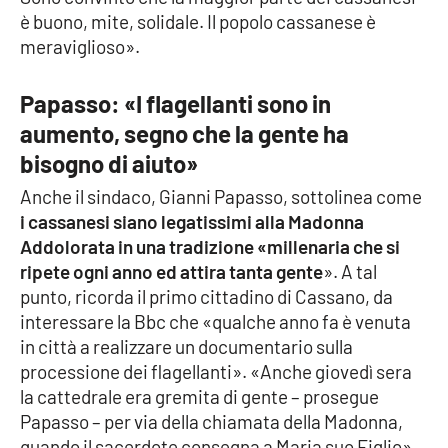
Lacplay.it
è buono, mite, solidale. Il popolo cassanese è
meraviglioso».
Lactv.it
Papasso: «I flagellanti sono in
Laconair.it
aumento, segno che la gente ha
Lacitymag.it
bisogno di aiuto»
Anche il sindaco, Gianni Papasso, sottolinea come
Lacapitalenews.it
i cassanesi siano legatissimi alla Madonna
Addolorata in una tradizione «millenaria che si
Ilreggino.it
ripete ogni anno ed attira tanta gente
». A tal
punto, ricorda il primo cittadino di Cassano, da
Cosenzachannel.it
interessare la Bbc che «qualche anno fa è venuta
in città a realizzare un documentario sulla
Ilvibonese.it
processione dei flagellanti». «Anche giovedì sera
la cattedrale era gremita di gente – prosegue
Catanzarochannel.it
Papasso – per via della chiamata della Madonna,
quando il sacerdote consegna a Maria suo Figlio».