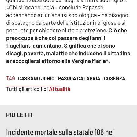
«Chi si incappuccia – conclude Papasso
APP
accennando ad un’analisi sociologica – ha bisogno
di sostegno da parte delle istituzioni religiose e si
Android
percuote per chiedere aiuto e protezione.
Ciò che
preoccupa è che col passare degli anni i
Apple
flagellanti aumentano. Significa che ci sono
disagi, povertà, malattie che inducono il cittadino
a raccogliersi attorno alla Vergine Maria
».
TAG
CASSANO JONIO ·
PASQUA CALABRIA ·
COSENZA
Tutti gli articoli di
Attualità
PIÙ LETTI
Incidente mortale sulla statale 106 nel