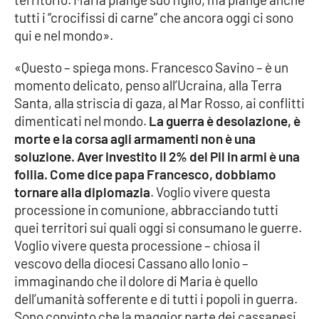
PROGETTI
SPECIALI
tutti i “crocifissi di carne” che ancora oggi ci sono
qui e nel mondo».
Buona Sanità Calabria
«Questo – spiega mons. Francesco Savino – è un
momento delicato, penso all’Ucraina, alla Terra
LA
CALABRIAVISIONE
Santa, alla striscia di gaza, al Mar Rosso, ai conflitti
dimenticati nel mondo.
La guerra è desolazione, è
Destinazioni
morte e la corsa agli armamenti non è una
soluzione. Aver investito il 2% del Pil in armi è una
Eventi
follia. Come dice papa Francesco, dobbiamo
tornare alla diplomazia
. Voglio vivere questa
Food
processione in comunione, abbracciando tutti
quei territori sui quali oggi si consumano le guerre.
Storie
Voglio vivere questa processione – chiosa il
vescovo della diocesi Cassano allo Ionio –
immaginando che il dolore di Maria è quello
LAC
NETWORK
dell’umanità sofferente e di tutti i popoli in guerra.
Sono convinto che la maggior parte dei cassanesi