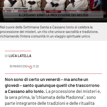
Sanità
Sport
Nel cuore della Settimana Santa a Cassano Ionio si celebra la
Cultura
processione dei misteri, un rito che unisce sacralità e tradizione,
richiamando l'intera comunità in un viaggio spirituale unico
Podcast
Meteo
LUCA LATELLA
Editoriali
30 MARZO 2024
11:22
Non sono di certo un venerdì – ma anche un
VIDEO
giovedì – santo qualunque quelli che trascorrono
a Cassano allo Ionio.
La processione dei misteri e,
Ambiente
la sera prima, la “chiamata della Madonna”, sono
parte integrante delle tradizioni e delle ritualità
Cronaca