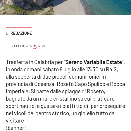
Sanità
Sport
REDAZIONE
Cultura
7 LUGLIO 2017
17:29
Podcast
Trasferta in Calabria per
"Sereno Variabile Estate",
Meteo
in onda domani sabato 8 luglio alle 13.30 su Rai2,
alla scoperta di due piccoli comuni ionici in
Editoriali
provincia di Cosenza, Roseto Capo Spulico e Rocca
Imperiale. Si parte dalle spiagge di Roseto,
bagnate da un mare cristallino su cui praticare
VIDEO
sport nautici e gustare i piatti tipici, per proseguire
nei vicoli del centro storico, un gioiello tutto da
Ambiente
visitare.
!banner!
Cronaca