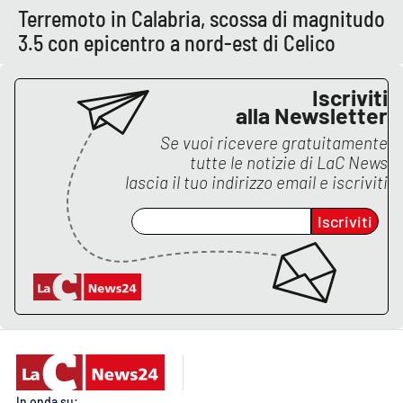
Terremoto in Calabria, scossa di magnitudo
3.5 con epicentro a nord-est di Celico
EDIZIONI
LOCALI
Iscriviti
Catanzaro
alla Newsletter
Se vuoi ricevere gratuitamente
Crotone
tutte le notizie di
LaC News
lascia il tuo indirizzo email e iscriviti
Vibo Valentia
Iscriviti
Reggio Calabria
Cosenza
Lamezia Terme
In onda su: