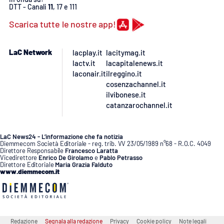
PROGETTI
SPECIALI
DTT - Canali
11
, 17 e 111
Scarica tutte le nostre app!
Buona Sanità Calabria
LaC Network
lacplay.it
lacitymag.it
lactv.it
lacapitalenews.it
LA
CALABRIAVISIONE
laconair.it
ilreggino.it
cosenzachannel.it
Destinazioni
ilvibonese.it
catanzarochannel.it
Eventi
LaC News24 - L’informazione che fa notizia
Food
Diemmecom Società Editoriale - reg. trib. VV 23/05/1989 n°68 - R.O.C. 4049
Direttore Responsabile
Francesco Laratta
Vicedirettore
Enrico De Girolamo
e
Pablo Petrasso
Storie
Direttore Editoriale
Maria Grazia Falduto
www.diemmecom.it
LAC
NETWORK
Redazione
Segnala alla redazione
Privacy
Cookie policy
Note legali