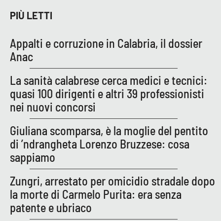
Parchi Marini Calabria
PIÙ LETTI
Leggendo Alvaro insieme
Appalti e corruzione in Calabria, il dossier
Anac
Imprese Di Calabria
La sanità calabrese cerca medici e tecnici:
Le perfidie di Antonella Grippo
quasi 100 dirigenti e altri 39 professionisti
nei nuovi concorsi
Venti di comunicazione
Giuliana scomparsa, è la moglie del pentito
di ’ndrangheta Lorenzo Bruzzese: cosa
STREAMING
sappiamo
LaC TV
Zungri, arrestato per omicidio stradale dopo
la morte di Carmelo Purita: era senza
LaC Network
patente e ubriaco
LaC OnAir