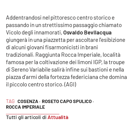
Cultura
Addentrandosi nel pittoresco centro storico e
passando in un strettissimo passaggio chiamato
Economia e Lavoro
Vicolo degli innamorati,
Osvaldo Bevilacqua
giungerà in una piazzetta per ascoltare l'esibizione
Politica
di alcuni giovani fisarmonicisti in brani
tradizionali. Raggiunta Rocca Imperiale, località
Sanità
famosa per la coltivazione dei limoni IGP, la troupe
di Sereno Variabile salirà infine sui bastioni e nella
Società
piazza d'armi della fortezza federiciana che domina
il piccolo centro storico. (AGI)
Sport
TAG
COSENZA ·
ROSETO CAPO SPULICO ·
ROCCA IMPERIALE
RUBRICHE
Tutti gli articoli di
Attualità
Good Morning Vietnam