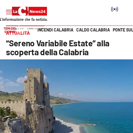
TEMI DEL
INCENDI CALABRIA
CALDO CALABRIA
PONTE SU
HOME PAGE
ATTUALITÀ
GIORNO
ATTUALITÀ
Vai
“Sereno Variabile Estate” alla
SEZIONI
scoperta della Calabria
Cronaca
Politica
Attualità
Economia e lavoro
Italia Mondo