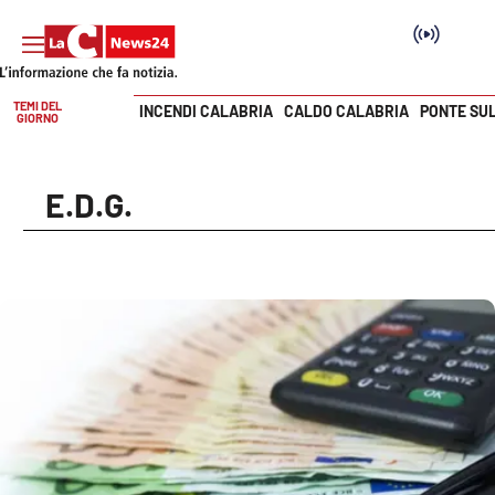
TEMI DEL
INCENDI CALABRIA
CALDO CALABRIA
PONTE SU
GIORNO
Vai
SEZIONI
E.D.G.
Cronaca
Politica
Attualità
Economia e lavoro
Italia Mondo