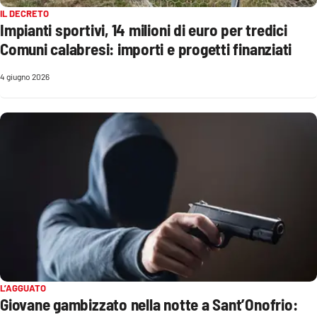
IL DECRETO
Impianti sportivi, 14 milioni di euro per tredici
Cultura
Comuni calabresi: importi e progetti finanziati
Economia e Lavoro
4 giugno 2026
Politica
Sanità
Società
Sport
RUBRICHE
L’AGGUATO
Good Morning Vietnam
Giovane gambizzato nella notte a Sant’Onofrio: