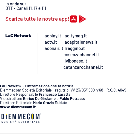
Lacplay.it
In onda su:
DTT - Canali
11
, 17 e 111
Lactv.it
Scarica tutte le nostre app!
Laconair.it
LaC Network
lacplay.it
lacitymag.it
lactv.it
lacapitalenews.it
Lacitymag.it
laconair.it
ilreggino.it
cosenzachannel.it
ilvibonese.it
Lacapitalenews.it
catanzarochannel.it
Ilreggino.it
LaC News24 - L’informazione che fa notizia
Diemmecom Società Editoriale - reg. trib. VV 23/05/1989 n°68 - R.O.C. 4049
Cosenzachannel.it
Direttore Responsabile
Francesco Laratta
Vicedirettore
Enrico De Girolamo
e
Pablo Petrasso
Direttore Editoriale
Maria Grazia Falduto
www.diemmecom.it
Ilvibonese.it
Catanzarochannel.it