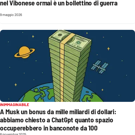
nel Vibonese ormai è un bollettino di guerra
Parchi Marini Calabria
9 maggio 2026
Leggendo Alvaro insieme
Imprese Di Calabria
Le perfidie di Antonella Grippo
Venti di comunicazione
STREAMING
LaC TV
INIMMAGINABILE
A Musk un bonus da mille miliardi di dollari:
LaC Network
abbiamo chiesto a ChatGpt quanto spazio
occuperebbero in banconote da 100
LaC OnAir
8 novembre 2025