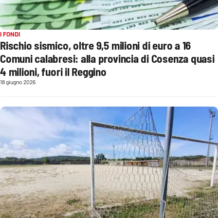
Sanità
Sport
I FONDI
Rischio sismico, oltre 9,5 milioni di euro a 16
Comuni calabresi: alla provincia di Cosenza quasi
Cultura
4 milioni, fuori il Reggino
Podcast
18 giugno 2026
Meteo
Editoriali
VIDEO
Ambiente
Cronaca