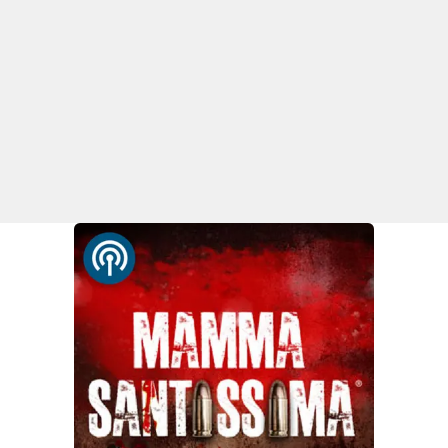
Parchi Marini Calabria
Leggendo Alvaro insieme
Imprese Di Calabria
Le perfidie di Antonella Grippo
Venti di comunicazione
STREAMING
LaC TV
LaC Network
LaC OnAir