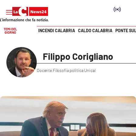
TEMI DEL
INCENDI CALABRIA
CALDO CALABRIA
PONTE SU
GIORNO
Vai
SEZIONI
Filippo Corigliano
Cronaca
Docente Filosofia politica Unical
Politica
Attualità
Economia e lavoro
Italia Mondo