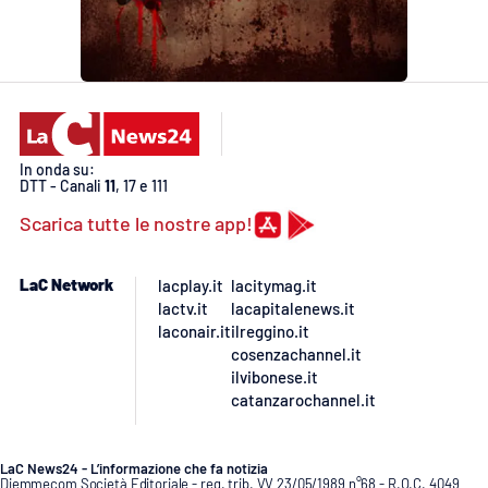
EDIZIONI
LOCALI
Catanzaro
In onda su:
Crotone
DTT - Canali
11
, 17 e 111
Scarica tutte le nostre app!
Vibo Valentia
LaC Network
lacplay.it
lacitymag.it
Reggio Calabria
lactv.it
lacapitalenews.it
laconair.it
ilreggino.it
Cosenza
cosenzachannel.it
ilvibonese.it
catanzarochannel.it
Lamezia Terme
LaC News24 - L’informazione che fa notizia
Diemmecom Società Editoriale - reg. trib. VV 23/05/1989 n°68 - R.O.C. 4049