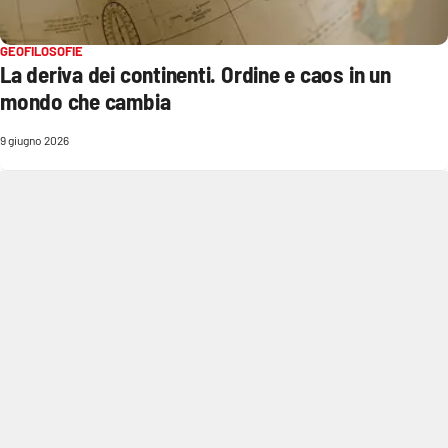
Cultura
GEOFILOSOFIE
La deriva dei continenti. Ordine e caos in un
Economia e Lavoro
mondo che cambia
9 giugno 2026
Politica
Sanità
Società
Sport
RUBRICHE
Good Morning Vietnam