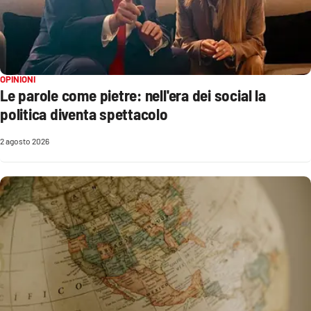
Sanità
Sport
Cultura
OPINIONI
Le parole come pietre: nell'era dei social la
politica diventa spettacolo
Podcast
2 agosto 2026
Meteo
Editoriali
VIDEO
Ambiente
Cronaca