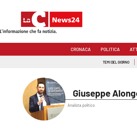
Sezioni
Cronaca
CRONACA
POLITICA
AT
Politica
TEMI DEL GIORNO
Attualità
Economia e lavoro
Giuseppe Along
Italia Mondo
Analista politico
Sanità
Sport