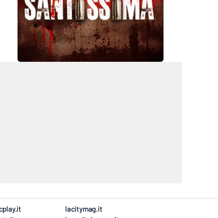
cplay.it
lacitymag.it