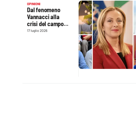
OPINIONI
Cultura
Dal fenomeno
Vannacci alla
Podcast
crisi del campo
largo: l'analisi di
17 luglio 2026
Meteo
un quadro politico
in rapida
Editoriali
evoluzione
Video
Ambiente
Cronaca
Cultura
Economia e Lavoro