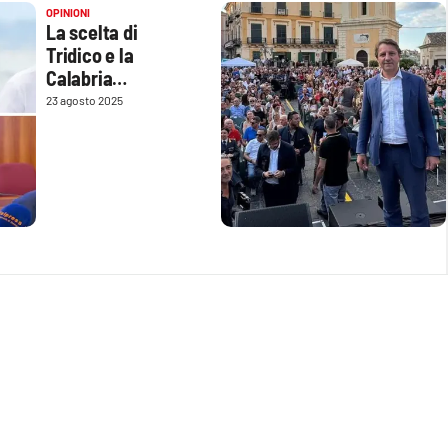
OPINIONI
La scelta di
Tridico e la
Calabria
contendibile
23 agosto 2025