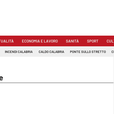
TUALITÀ
ECONOMIA E LAVORO
SANITÀ
SPORT
CUL
INCENDI CALABRIA
CALDO CALABRIA
PONTE SULLO STRETTO
C
e