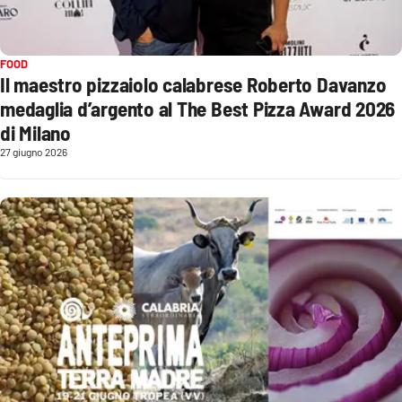
Sanità
Sport
FOOD
Il maestro pizzaiolo calabrese Roberto Davanzo
Cultura
medaglia d’argento al The Best Pizza Award 2026
di Milano
Podcast
27 giugno 2026
Meteo
Editoriali
VIDEO
Ambiente
Cronaca