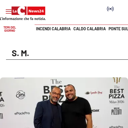
TEMI DEL
INCENDI CALABRIA
CALDO CALABRIA
PONTE SU
GIORNO
Vai
SEZIONI
S. M.
Cronaca
Politica
Attualità
Economia e lavoro
Italia Mondo