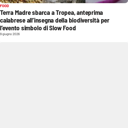
FOOD
Terra Madre sbarca a Tropea, anteprima
Cultura
calabrese all’insegna della biodiversità per
Economia e Lavoro
l’evento simbolo di Slow Food
9 giugno 2026
Politica
Sanità
Società
Sport
RUBRICHE
Good Morning Vietnam