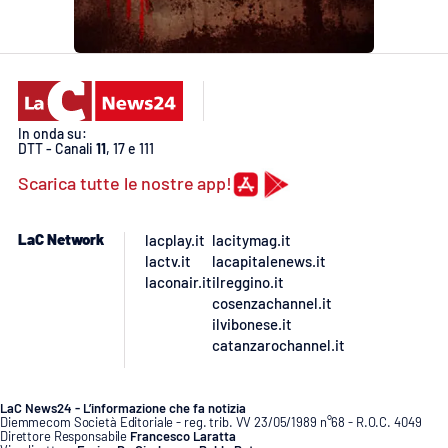
EDIZIONI
LOCALI
Catanzaro
In onda su:
DTT - Canali
11
, 17 e 111
Crotone
Scarica tutte le nostre app!
Vibo Valentia
LaC Network
lacplay.it
lacitymag.it
lactv.it
lacapitalenews.it
Reggio Calabria
laconair.it
ilreggino.it
cosenzachannel.it
Cosenza
ilvibonese.it
catanzarochannel.it
Lamezia Terme
LaC News24 - L’informazione che fa notizia
Diemmecom Società Editoriale - reg. trib. VV 23/05/1989 n°68 - R.O.C. 4049
Direttore Responsabile
Francesco Laratta