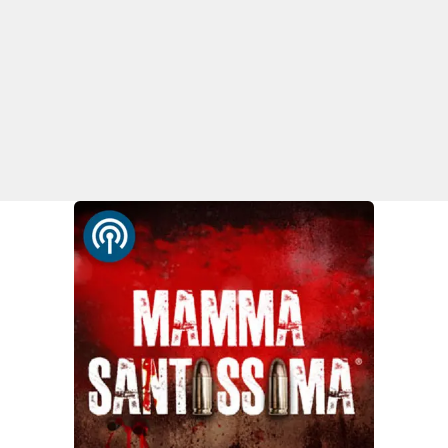
Parchi Marini Calabria
Leggendo Alvaro insieme
Imprese Di Calabria
Le perfidie di Antonella Grippo
Venti di comunicazione
STREAMING
LaC TV
LaC Network
LaC OnAir