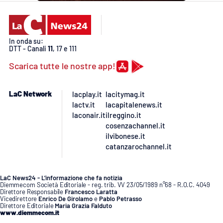
PROGETTI
SPECIALI
Buona Sanità Calabria
In onda su:
DTT - Canali
11
, 17 e 111
LA
Scarica tutte le nostre app!
CALABRIAVISIONE
Destinazioni
LaC Network
lacplay.it
lacitymag.it
lactv.it
lacapitalenews.it
Eventi
laconair.it
ilreggino.it
cosenzachannel.it
ilvibonese.it
Food
catanzarochannel.it
Storie
LaC News24 - L’informazione che fa notizia
Diemmecom Società Editoriale - reg. trib. VV 23/05/1989 n°68 - R.O.C. 4049
Direttore Responsabile
Francesco Laratta
Vicedirettore
Enrico De Girolamo
e
Pablo Petrasso
LAC
NETWORK
Direttore Editoriale
Maria Grazia Falduto
www.diemmecom.it