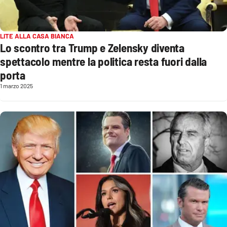
Sanità
Sport
LITE ALLA CASA BIANCA
Lo scontro tra Trump e Zelensky diventa
Cultura
spettacolo mentre la politica resta fuori dalla
porta
Podcast
1 marzo 2025
Meteo
Editoriali
VIDEO
Ambiente
Cronaca