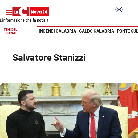
TEMI DEL
INCENDI CALABRIA
CALDO CALABRIA
PONTE SU
GIORNO
Vai
SEZIONI
Salvatore Stanizzi
Cronaca
Politica
Attualità
Economia e lavoro
Italia Mondo