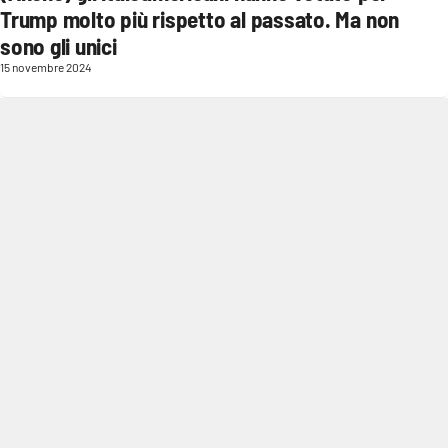
Trump molto più rispetto al passato. Ma non
Parchi Marini Calabria
sono gli unici
Leggendo Alvaro insieme
15 novembre 2024
Imprese Di Calabria
Le perfidie di Antonella Grippo
Venti di comunicazione
STREAMING
LaC TV
LaC Network
LaC OnAir