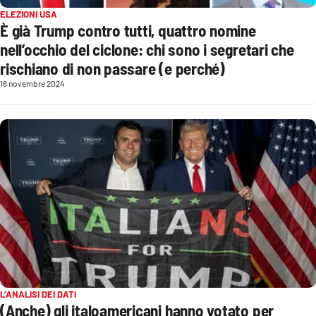
ELEZIONI USA
È già Trump contro tutti, quattro nomine
Cultura
nell’occhio del ciclone: chi sono i segretari che
Economia e Lavoro
rischiano di non passare (e perché)
16 novembre 2024
Politica
Sanità
Società
Sport
RUBRICHE
Good Morning Vietnam
L’ANALISI DEI DATI
(Anche) gli italoamericani hanno votato per