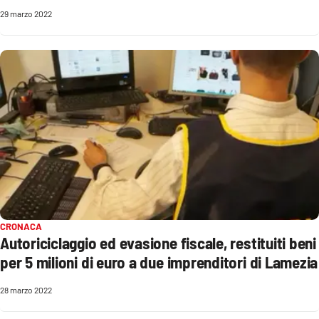
29 marzo 2022
EDIZIONI
LOCALI
Catanzaro
Crotone
Vibo Valentia
Reggio Calabria
CRONACA
Cosenza
Autoriciclaggio ed evasione fiscale, restituiti beni
per 5 milioni di euro a due imprenditori di Lamezia
Lamezia Terme
28 marzo 2022