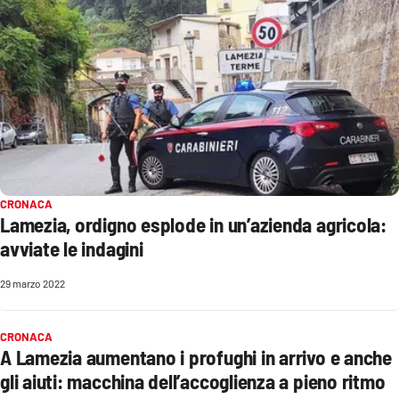
Parchi Marini Calabria
Leggendo Alvaro insieme
Imprese Di Calabria
Le perfidie di Antonella Grippo
Venti di comunicazione
CRONACA
Lamezia, ordigno esplode in un’azienda agricola:
avviate le indagini
STREAMING
29 marzo 2022
LaC TV
CRONACA
LaC Network
A Lamezia aumentano i profughi in arrivo e anche
gli aiuti: macchina dell’accoglienza a pieno ritmo
LaC OnAir