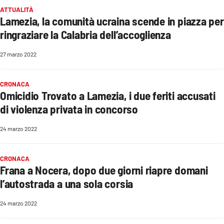
PROGETTI
SPECIALI
ATTUALITÀ
Lamezia, la comunità ucraina scende in piazza per
Buona Sanità Calabria
ringraziare la Calabria dell’accoglienza
27 marzo 2022
LA
CALABRIAVISIONE
CRONACA
Destinazioni
Omicidio Trovato a Lamezia, i due feriti accusati
di violenza privata in concorso
Eventi
24 marzo 2022
Food
CRONACA
Storie
Frana a Nocera, dopo due giorni riapre domani
l’autostrada a una sola corsia
LAC
NETWORK
24 marzo 2022