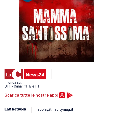
In onda su:
DTT - Canali
11
, 17 e 111
Scarica tutte le nostre app!
LaC Network
lacplay.it
lacitymag.it