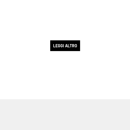
Lacplay.it
Lactv.it
Laconair.it
Lacitymag.it
LEGGI ALTRO
Lacapitalenews.it
Ilreggino.it
Cosenzachannel.it
Ilvibonese.it
Catanzarochannel.it