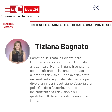
TEMI DEL
INCENDI CALABRIA
CALDO CALABRIA
PONTE SU
GIORNO
Vai
SEZIONI
Tiziana Bagnato
Cronaca
Lametina, laureata in Scienze della
Comunicazione con indirizzo Giornalismo
Politica
alla Lumsa di Roma, Tiziana Bagnato ha
sempre affiancato la carta stampata
all’ambito televisivo. Dopo aver lavorato
Attualità
nell’emittente regionale Calabria Tv e per
diversi anni per il quotidiano Calabria Ora,
poi L’Ora della Calabria, è approdata
Economia e lavoro
nell’emittente St Television e sul
quotidiano Il Garantista di cui è ancora
firma.
Italia Mondo