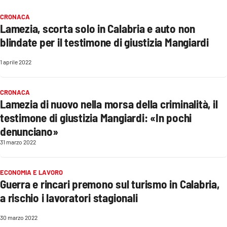
Sanità
CRONACA
Lamezia, scorta solo in Calabria e auto non
Sport
blindate per il testimone di giustizia Mangiardi
Cultura
1 aprile 2022
Podcast
CRONACA
Lamezia di nuovo nella morsa della criminalità, il
Meteo
testimone di giustizia Mangiardi: «In pochi
denunciano»
Editoriali
31 marzo 2022
ECONOMIA E LAVORO
VIDEO
Guerra e rincari premono sul turismo in Calabria,
a rischio i lavoratori stagionali
Ambiente
30 marzo 2022
Cronaca