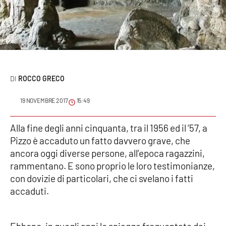
Sanità
Sport
Cultura
ROCCO GRECO
Podcast
19 NOVEMBRE 2017
15:49
Meteo
Alla fine degli anni cinquanta, tra il 1956 ed il ’57, a
Editoriali
Pizzo è accaduto un fatto davvero grave, che
ancora oggi diverse persone, all’epoca ragazzini,
rammentano. E sono proprio le loro testimonianze,
VIDEO
con dovizie di particolari, che ci svelano i fatti
accaduti.
Ambiente
Cronaca