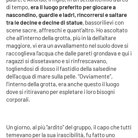
Parchi Marini Calabria
di tempo,
era il luogo preferito per giocare a
nascondino, guardie e ladri, rincorrersi e saltare
Leggendo Alvaro insieme
tra le decine e decine di statue
, bassorilievi con
scene sacre, affreschi e quant’altro. Ho ascoltato
che all’interno della grotta, più in là dell’altare
Imprese Di Calabria
maggiore, vi era un avvallamento nel suolo dove si
raccoglieva l’acqua che dalle pareti grondava e qui i
Le perfidie di Antonella Grippo
ragazzi si dissetavano e si rinfrescavano,
togliendosi di dosso il fastidio della salsedine
Venti di comunicazione
dell’acqua di mare sulla pelle. “Ovviamente”,
l’interno della grotta, era anche questo il luogo
dove si ritiravano per espletare i loro bisogni
STREAMING
corporali.
LaC TV
LaC Network
Un giorno, al più “ardito” del gruppo, il capo che tutti
temevano per la sua irascibilità, fu fatto uno
LaC OnAir