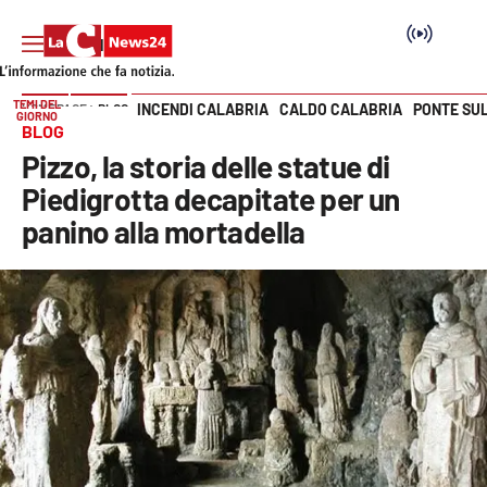
TEMI DEL
INCENDI CALABRIA
CALDO CALABRIA
PONTE SU
HOME PAGE
BLOG
GIORNO
Vai
BLOG
Pizzo, la storia delle statue di
SEZIONI
Piedigrotta decapitate per un
panino alla mortadella
Cronaca
Politica
Attualità
Economia e lavoro
Italia Mondo