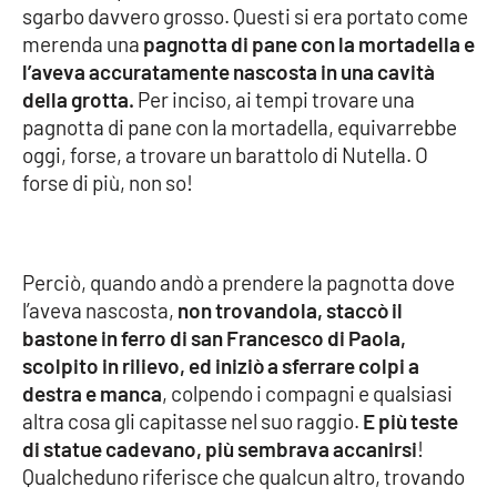
sgarbo davvero grosso. Questi si era portato come
merenda una
pagnotta di pane con la mortadella e
l’aveva accuratamente nascosta in una cavità
EDIZIONI
LOCALI
della grotta.
Per inciso, ai tempi trovare una
pagnotta di pane con la mortadella, equivarrebbe
Catanzaro
oggi, forse, a trovare un barattolo di Nutella. O
forse di più, non so!
Crotone
Vibo Valentia
Perciò, quando andò a prendere la pagnotta dove
Reggio Calabria
l’aveva nascosta,
non trovandola, staccò il
bastone in ferro di san Francesco di Paola,
Cosenza
scolpito in rilievo, ed iniziò a sferrare colpi a
destra e manca
, colpendo i compagni e qualsiasi
Lamezia Terme
altra cosa gli capitasse nel suo raggio.
E più teste
di statue cadevano, più sembrava accanirsi
!
Qualcheduno riferisce che qualcun altro, trovando