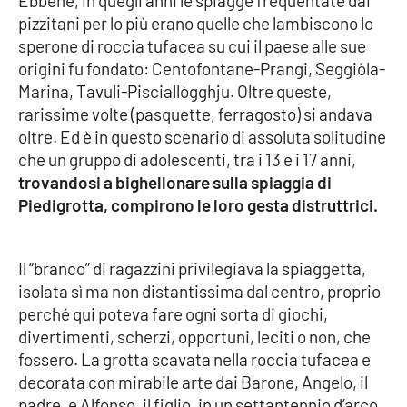
Ebbene, in quegli anni le spiagge frequentate dai
pizzitani per lo più erano quelle che lambiscono lo
Cultura
sperone di roccia tufacea su cui il paese alle sue
origini fu fondato: Centofontane-Prangi, Seggiòla-
Economia e Lavoro
Marina, Tavuli-Pisciallògghju. Oltre queste,
rarissime volte (pasquette, ferragosto) si andava
Politica
oltre. Ed è in questo scenario di assoluta solitudine
che un gruppo di adolescenti, tra i 13 e i 17 anni,
Sanità
trovandosi a bighellonare sulla spiaggia di
Piedigrotta, compirono le loro gesta distruttrici.
Società
Il “branco” di ragazzini privilegiava la spiaggetta,
Sport
isolata sì ma non distantissima dal centro, proprio
perché qui poteva fare ogni sorta di giochi,
divertimenti, scherzi, opportuni, leciti o non, che
RUBRICHE
fossero. La grotta scavata nella roccia tufacea e
Good Morning Vietnam
decorata con mirabile arte dai Barone, Angelo, il
padre, e Alfonso, il figlio, in un settantennio d’arco