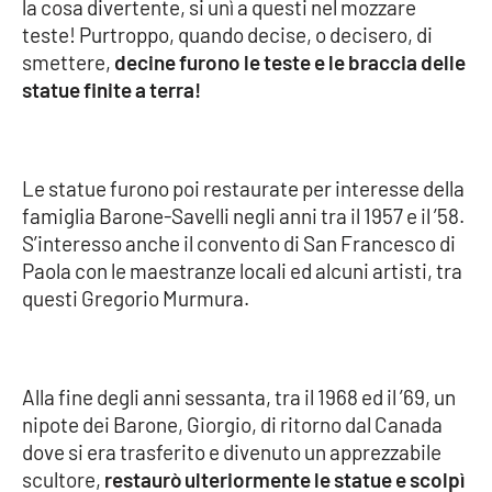
PROGETTI
la cosa divertente, si unì a questi nel mozzare
SPECIALI
teste! Purtroppo, quando decise, o decisero, di
Buona Sanità Calabria
smettere,
decine furono le teste e le braccia delle
statue finite a terra!
LA
CALABRIAVISIONE
Le statue furono poi restaurate per interesse della
Destinazioni
famiglia Barone-Savelli negli anni tra il 1957 e il ’58.
S’interesso anche il convento di San Francesco di
Eventi
Paola con le maestranze locali ed alcuni artisti, tra
questi Gregorio Murmura.
Food
Storie
Alla fine degli anni sessanta, tra il 1968 ed il ’69, un
nipote dei Barone, Giorgio, di ritorno dal Canada
LAC
NETWORK
dove si era trasferito e divenuto un apprezzabile
scultore,
restaurò ulteriormente le statue e scolpì