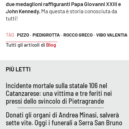
Lacplay.it
due medaglioni raffiguranti Papa Giovanni XXIII e
John Kennedy.
Ma questa è storia conosciuta da
Lactv.it
tutti!
Laconair.it
TAG
PIZZO ·
PIEDIGROTTA ·
ROCCO GRECO ·
VIBO VALENTIA
Tutti gli articoli di
Blog
Lacitymag.it
Lacapitalenews.it
PIÙ LETTI
Ilreggino.it
Incidente mortale sulla statale 106 nel
Cosenzachannel.it
Catanzarese: una vittima e tre feriti nei
pressi dello svincolo di Pietragrande
Ilvibonese.it
Donati gli organi di Andrea Minasi, salverà
Catanzarochannel.it
sette vite. Oggi i funerali a Serra San Bruno