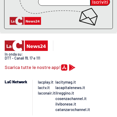
Iscriviti
In onda su:
DTT - Canali
11
, 17 e 111
Scarica tutte le nostre app!
LaC Network
lacplay.it
lacitymag.it
lactv.it
lacapitalenews.it
laconair.it
ilreggino.it
cosenzachannel.it
ilvibonese.it
catanzarochannel.it