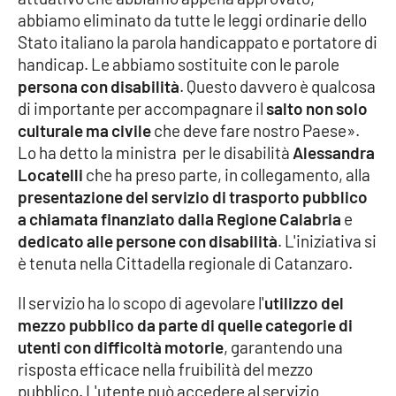
abbiamo eliminato da tutte le leggi ordinarie dello
Cultura
Stato italiano la parola handicappato e portatore di
handicap. Le abbiamo sostituite con le parole
Economia e Lavoro
persona con disabilità
. Questo davvero è qualcosa
di importante per accompagnare il
salto non solo
Politica
culturale ma civile
che deve fare nostro Paese».
Lo ha detto la ministra per le disabilità
Alessandra
Sanità
Locatelli
che ha preso parte, in collegamento, alla
presentazione del servizio di trasporto pubblico
a chiamata finanziato dalla Regione Calabria
Società
e
dedicato alle persone con disabilità
. L'iniziativa si
è tenuta nella Cittadella regionale di Catanzaro.
Sport
Il servizio ha lo scopo di agevolare l'
utilizzo del
mezzo pubblico da parte di quelle categorie di
RUBRICHE
utenti con difficoltà motorie
, garantendo una
risposta efficace nella fruibilità del mezzo
Good Morning Vietnam
pubblico. L'utente può accedere al servizio