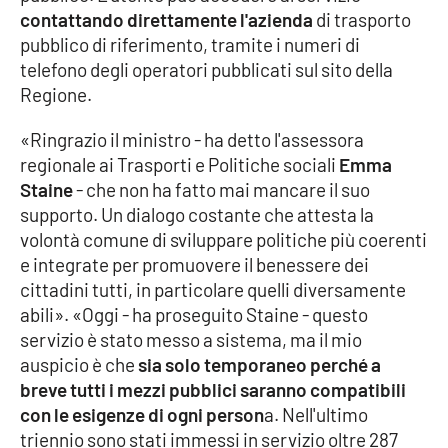
contattando direttamente l'azienda
di trasporto
Parchi Marini Calabria
pubblico di riferimento, tramite i numeri di
telefono degli operatori pubblicati sul sito della
Leggendo Alvaro insieme
Regione.
Imprese Di Calabria
«Ringrazio il ministro - ha detto l'assessora
regionale ai Trasporti e Politiche sociali
Emma
Le perfidie di Antonella Grippo
Staine
- che non ha fatto mai mancare il suo
supporto. Un dialogo costante che attesta la
Venti di comunicazione
volontà comune di sviluppare politiche più coerenti
e integrate per promuovere il benessere dei
cittadini tutti, in particolare quelli diversamente
STREAMING
abili». «Oggi - ha proseguito Staine - questo
servizio è stato messo a sistema, ma il mio
LaC TV
auspicio è che
sia solo temporaneo perché a
breve tutti i mezzi pubblici saranno compatibili
LaC Network
con le esigenze di ogni person
a. Nell'ultimo
triennio sono stati immessi in servizio oltre 287
LaC OnAir