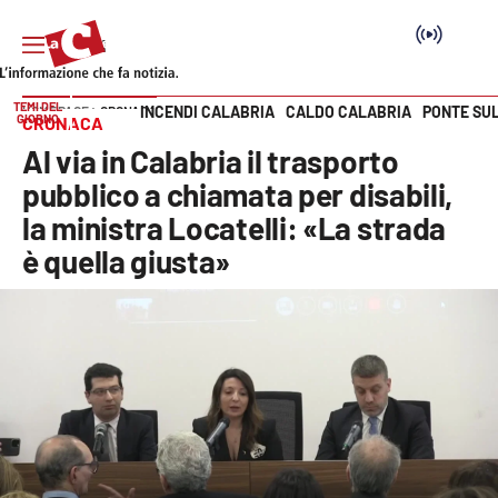
TEMI DEL
INCENDI CALABRIA
CALDO CALABRIA
PONTE SU
HOME PAGE
CRONACA
GIORNO
CRONACA
Vai
Al via in Calabria il trasporto
SEZIONI
pubblico a chiamata per disabili,
la ministra Locatelli: «La strada
Cronaca
è quella giusta»
Politica
Attualità
Economia e lavoro
Italia Mondo