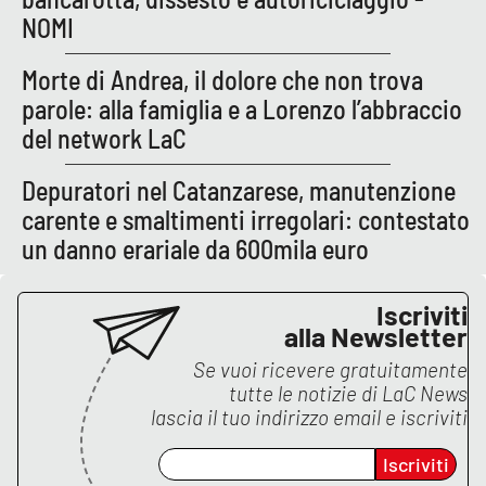
Lacplay.it
NOMI
Lactv.it
Morte di Andrea, il dolore che non trova
parole: alla famiglia e a Lorenzo l’abbraccio
Laconair.it
del network LaC
Lacitymag.it
Depuratori nel Catanzarese, manutenzione
carente e smaltimenti irregolari: contestato
Lacapitalenews.it
un danno erariale da 600mila euro
Ilreggino.it
Iscriviti
alla Newsletter
Cosenzachannel.it
Se vuoi ricevere gratuitamente
tutte le notizie di
LaC News
Ilvibonese.it
lascia il tuo indirizzo email e iscriviti
Catanzarochannel.it
Iscriviti