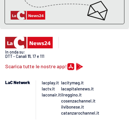
APP
Android
Apple
In onda su:
DTT - Canali
11
, 17 e 111
Scarica tutte le nostre app!
LaC Network
lacplay.it
lacitymag.it
lactv.it
lacapitalenews.it
laconair.it
ilreggino.it
cosenzachannel.it
ilvibonese.it
catanzarochannel.it