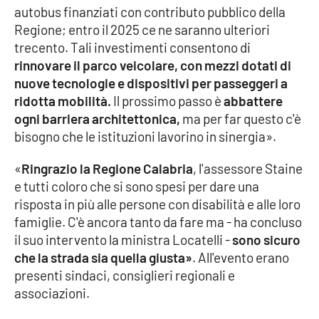
autobus finanziati con contributo pubblico della
Regione; entro il 2025 ce ne saranno ulteriori
trecento. Tali investimenti consentono di
EDIZIONI
LOCALI
rinnovare il parco veicolare, con mezzi dotati di
nuove tecnologie e dispositivi per passeggeri a
Catanzaro
ridotta mobilità.
Il prossimo passo è
abbattere
ogni barriera architettonica,
ma per far questo c'è
Crotone
bisogno che le istituzioni lavorino in sinergia».
Vibo Valentia
«
Ringrazio la Regione Calabria
, l'assessore Staine
e tutti coloro che si sono spesi per dare una
Reggio Calabria
risposta in più alle persone con disabilità e alle loro
famiglie. C'è ancora tanto da fare ma - ha concluso
Cosenza
il suo intervento la ministra Locatelli -
sono sicuro
che la strada sia quella giusta»
. All'evento erano
Lamezia Terme
presenti sindaci, consiglieri regionali e
associazioni.