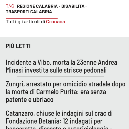
PROGETTI
SPECIALI
TAG
REGIONE CALABRIA ·
DISABILITA ·
TRASPORTI CALABRIA
Buona Sanità Calabria
Tutti gli articoli di
Cronaca
LA
CALABRIAVISIONE
PIÙ LETTI
Destinazioni
Incidente a Vibo, morta la 23enne Andrea
Eventi
Minasi investita sulle strisce pedonali
Food
Zungri, arrestato per omicidio stradale dopo
la morte di Carmelo Purita: era senza
Storie
patente e ubriaco
Catanzaro, chiuse le indagini sul crac di
LAC
NETWORK
Fondazione Betania: 12 indagati per
bancarotta, dissesto e autoriciclaggio -