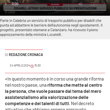
Sanità
Sport
Parte in Calabria un servizio di trasporto pubblico per disabili che
punta ad abbattere le barriere dell'autonomia negli spostamenti. Il
Cultura
progetto, presentato stamane a Catanzaro, ha ricevuto il pieno
apprezzamento della ministra Locatelli.
Podcast
Meteo
REDAZIONE CRONACA
Editoriali
24 APRILE 2024
15:30
«In questo momento è in corso una grande riforma
nel nostro paese, una
riforma che mette al centro
VIDEO
la persona, che vuole passare dal tema del mero
Ambiente
assistenzialismo alla valorizzazione delle
competenze e dei talenti di tutti
. Nel decreto
Cronaca
attuativo che abbiamo appena approvato,