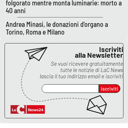
Lacplay.it
folgorato mentre monta luminarie: morto a
40 anni
Lactv.it
Andrea Minasi, le donazioni d'organo a
Laconair.it
Torino, Roma e Milano
Lacitymag.it
Iscriviti
alla Newsletter
Lacapitalenews.it
Se vuoi ricevere gratuitamente
tutte le notizie di
LaC News
Ilreggino.it
lascia il tuo indirizzo email e iscriviti
Iscriviti
Cosenzachannel.it
Ilvibonese.it
Catanzarochannel.it