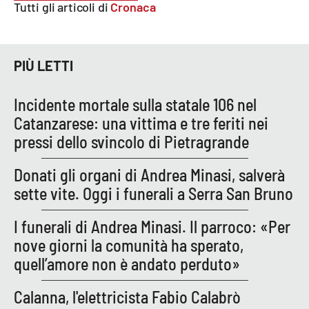
PROGETTI
SPECIALI
Tutti gli articoli di
Cronaca
Buona Sanità Calabria
PIÙ LETTI
LA
CALABRIAVISIONE
Incidente mortale sulla statale 106 nel
Catanzarese: una vittima e tre feriti nei
Destinazioni
pressi dello svincolo di Pietragrande
Eventi
Donati gli organi di Andrea Minasi, salverà
sette vite. Oggi i funerali a Serra San Bruno
Food
I funerali di Andrea Minasi. Il parroco: «Per
Storie
nove giorni la comunità ha sperato,
quell’amore non è andato perduto»
LAC
NETWORK
Calanna, l'elettricista Fabio Calabrò