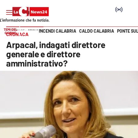
TEMI DEL
INCENDI CALABRIA
CALDO CALABRIA
PONTE SU
HOME PAGE
CRONACA
GIORNO
CRONACA
Vai
Arpacal, indagati direttore
SEZIONI
generale e direttore
amministrativo?
Cronaca
Politica
Attualità
Economia e lavoro
Italia Mondo