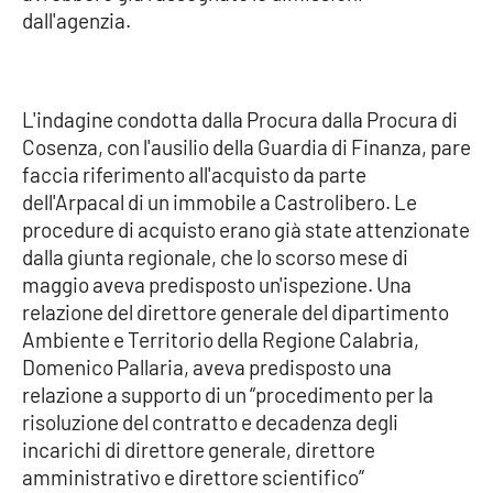
dall'agenzia.
Cultura
Economia e Lavoro
L'indagine condotta dalla Procura dalla Procura di
Cosenza, con l'ausilio della Guardia di Finanza, pare
Politica
faccia riferimento all'acquisto da parte
dell'Arpacal di un immobile a Castrolibero. Le
Sanità
procedure di acquisto erano già state attenzionate
dalla giunta regionale, che lo scorso mese di
Società
maggio aveva predisposto un'ispezione. Una
relazione del direttore generale del dipartimento
Sport
Ambiente e Territorio della Regione Calabria,
Domenico Pallaria, aveva predisposto una
relazione a supporto di un “procedimento per la
RUBRICHE
risoluzione del contratto e decadenza degli
incarichi di direttore generale, direttore
Good Morning Vietnam
amministrativo e direttore scientifico”