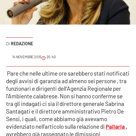
Sanità
Sport
Cultura
REDAZIONE
Podcast
14 NOVEMBRE 2015
20:40
Meteo
Pare che nelle ultime ore sarebbero stati notificati
degli avvisi di garanzia ad almeno sei persone , tra
Editoriali
funzionari e dirigenti dell'Agenzia Regionale per
l'Ambiente calabrese. Non si hanno conferme se
tra gli indagati ci sia il direttore generale Sabrina
VIDEO
Santagati e il direttore amministrativo Pietro De
Ambiente
Sensi, i quali, come abbiamo già avevamo
evidenziato nell’articolo sulla relazione di
Pallaria ,
Cronaca
avrebbero già rassegnato le dimissioni