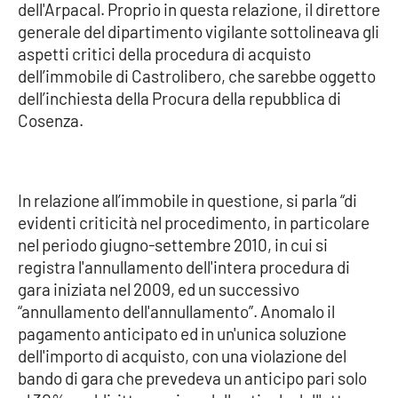
dell'Arpacal. Proprio in questa relazione, il direttore
Parchi Marini Calabria
generale del dipartimento vigilante sottolineava gli
aspetti critici della procedura di acquisto
Leggendo Alvaro insieme
dell’immobile di Castrolibero, che sarebbe oggetto
dell’inchiesta della Procura della repubblica di
Imprese Di Calabria
Cosenza.
Le perfidie di Antonella Grippo
Venti di comunicazione
In relazione all’immobile in questione, si parla “di
evidenti criticità nel procedimento, in particolare
nel periodo giugno-settembre 2010, in cui si
registra l'annullamento dell'intera procedura di
STREAMING
gara iniziata nel 2009, ed un successivo
LaC TV
“annullamento dell'annullamento”. Anomalo il
pagamento anticipato ed in un'unica soluzione
LaC Network
dell'importo di acquisto, con una violazione del
bando di gara che prevedeva un anticipo pari solo
LaC OnAir