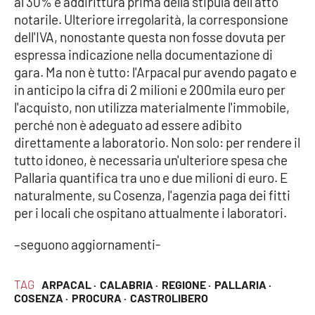
al 30% e addirittura prima della stipula dell'atto
notarile. Ulteriore irregolarità, la corresponsione
dell'IVA, nonostante questa non fosse dovuta per
EDIZIONI
espressa indicazione nella documentazione di
LOCALI
gara. Ma non è tutto: l'Arpacal pur avendo pagato e
Catanzaro
in anticipo la cifra di 2 milioni e 200mila euro per
l'acquisto, non utilizza materialmente l'immobile,
Crotone
perché non è adeguato ad essere adibito
direttamente a laboratorio. Non solo: per rendere il
Vibo Valentia
tutto idoneo, è necessaria un'ulteriore spesa che
Pallaria quantifica tra uno e due milioni di euro. E
Reggio Calabria
naturalmente, su Cosenza, l'agenzia paga dei fitti
per i locali che ospitano attualmente i laboratori.
Cosenza
–seguono aggiornamenti-
Lamezia Terme
TAG
ARPACAL ·
CALABRIA ·
REGIONE ·
PALLARIA ·
COSENZA ·
PROCURA ·
CASTROLIBERO