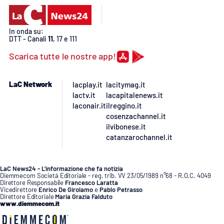
APP
In onda su:
DTT - Canali
11
, 17 e 111
Android
Scarica tutte le nostre app!
Apple
LaC Network
lacplay.it
lacitymag.it
lactv.it
lacapitalenews.it
laconair.it
ilreggino.it
cosenzachannel.it
ilvibonese.it
catanzarochannel.it
LaC News24 - L’informazione che fa notizia
Diemmecom Società Editoriale - reg. trib. VV 23/05/1989 n°68 - R.O.C. 4049
Direttore Responsabile
Francesco Laratta
Vicedirettore
Enrico De Girolamo
e
Pablo Petrasso
Direttore Editoriale
Maria Grazia Falduto
www.diemmecom.it