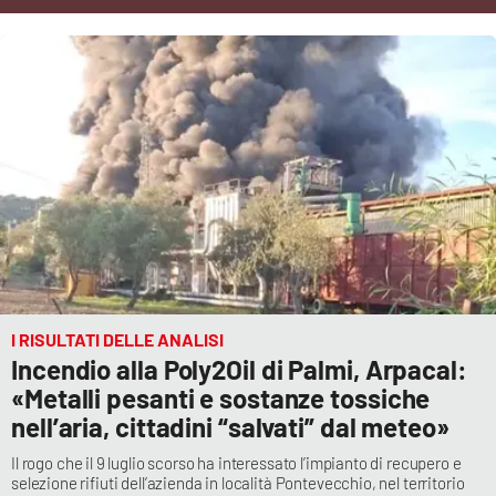
Cultura
Economia e Lavoro
Politica
Sanità
Società
Sport
I RISULTATI DELLE ANALISI
Incendio alla Poly2Oil di Palmi, Arpacal:
«Metalli pesanti e sostanze tossiche
RUBRICHE
nell’aria, cittadini “salvati” dal meteo»
Good Morning Vietnam
Il rogo che il 9 luglio scorso ha interessato l’impianto di recupero e
selezione rifiuti dell’azienda in località Pontevecchio, nel territorio