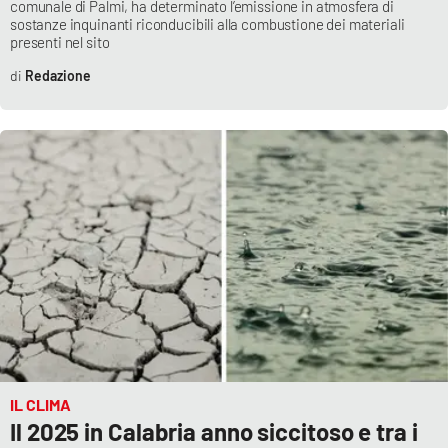
comunale di Palmi, ha determinato l’emissione in atmosfera di
Parchi Marini Calabria
sostanze inquinanti riconducibili alla combustione dei materiali
presenti nel sito
Leggendo Alvaro insieme
Redazione
Imprese Di Calabria
Le perfidie di Antonella Grippo
Venti di comunicazione
STREAMING
LaC TV
LaC Network
IL CLIMA
Il 2025 in Calabria anno siccitoso e tra i
LaC OnAir