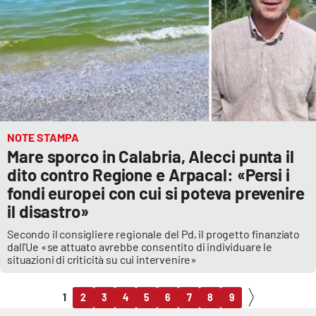
NOTE STAMPA
Mare sporco in Calabria, Alecci punta il
dito contro Regione e Arpacal: «Persi i
fondi europei con cui si poteva prevenire
il disastro»
Secondo il consigliere regionale del Pd, il progetto finanziato
dall'Ue «se attuato avrebbe consentito di individuare le
situazioni di criticità su cui intervenire»
1
2
3
4
5
6
7
8
9