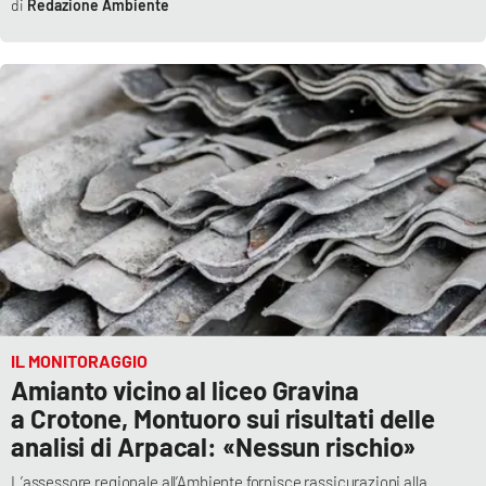
Lacplay.it
Redazione Ambiente
Lactv.it
Laconair.it
Lacitymag.it
Lacapitalenews.it
Ilreggino.it
Cosenzachannel.it
IL MONITORAGGIO
Amianto vicino al liceo Gravina
Ilvibonese.it
a Crotone, Montuoro sui risultati delle
analisi di Arpacal: «Nessun rischio»
Catanzarochannel.it
L’assessore regionale all’Ambiente fornisce rassicurazioni alla