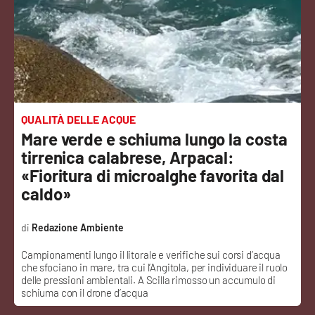
Sanità
Sport
Cultura
Podcast
QUALITÀ DELLE ACQUE
Mare verde e schiuma lungo la costa
Meteo
tirrenica calabrese, Arpacal:
«Fioritura di microalghe favorita dal
Editoriali
caldo»
Redazione Ambiente
VIDEO
Campionamenti lungo il litorale e verifiche sui corsi d’acqua
che sfociano in mare, tra cui l’Angitola, per individuare il ruolo
Ambiente
delle pressioni ambientali. A Scilla rimosso un accumulo di
schiuma con il drone d’acqua
Cronaca