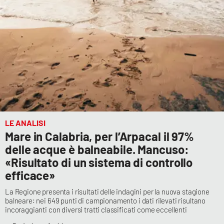
PROGETTI
SPECIALI
Buona Sanità Calabria
LA
CALABRIAVISIONE
Destinazioni
Eventi
LE ANALISI
Mare in Calabria, per l’Arpacal il 97%
Food
delle acque è balneabile. Mancuso:
«Risultato di un sistema di controllo
Storie
efficace»
La Regione presenta i risultati delle indagini per la nuova stagione
balneare: nei 649 punti di campionamento i dati rilevati risultano
LAC
NETWORK
incoraggianti con diversi tratti classificati come eccellenti