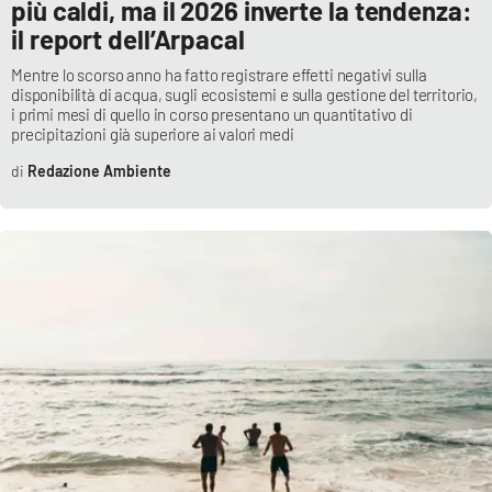
più caldi, ma il 2026 inverte la tendenza:
il report dell’Arpacal
Mentre lo scorso anno ha fatto registrare effetti negativi sulla
EDIZIONI
LOCALI
disponibilità di acqua, sugli ecosistemi e sulla gestione del territorio,
i primi mesi di quello in corso presentano un quantitativo di
Catanzaro
precipitazioni già superiore ai valori medi
Redazione Ambiente
Crotone
Vibo Valentia
Reggio Calabria
Cosenza
Lamezia Terme